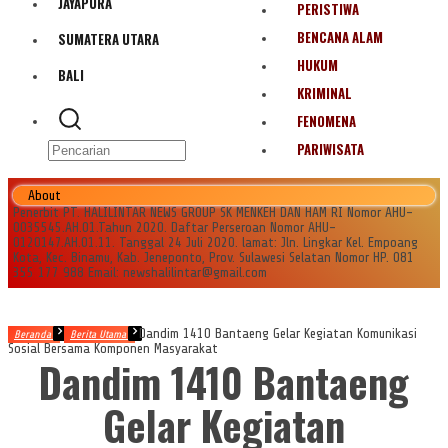
JAYAPURA
PERISTIWA
BENCANA ALAM
SUMATERA UTARA
HUKUM
BALI
KRIMINAL
FENOMENA
PARIWISATA
About
Penerbit PT. HALILINTAR NEWS GROUP SK MENKEH DAN HAM RI Nomor AHU-
0035545.AH.01.Tahun 2020. Daftar Perseroan Nomor AHU-
0120147.AH.01.11. Tanggal 24 Juli 2020. lamat: Jln. Lingkar Kel. Empoang
Kota, Kec. Binamu, Kab. Jeneponto, Prov. Sulawesi Selatan Nomor HP. 081
355 177 988 Email: newshalilintar@gmail.com
Dandim 1410 Bantaeng Gelar Kegiatan Komunikasi
Beranda
Berita Utama
Sosial Bersama Komponen Masyarakat
Dandim 1410 Bantaeng
Gelar Kegiatan