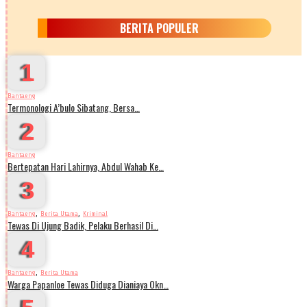
BERITA POPULER
1
Bantaeng
Termonologi A’bulo Sibatang, Bersa…
2
Bantaeng
Bertepatan Hari Lahirnya, Abdul Wahab Ke…
3
,
,
Bantaeng
Berita Utama
Kriminal
Tewas Di Ujung Badik, Pelaku Berhasil Di…
4
,
Bantaeng
Berita Utama
Warga Papanloe Tewas Diduga Dianiaya Okn…