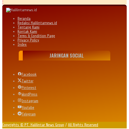
Beranda
Redaksi Halilintarnews.id
Tentang Kami
Kontak Kami
Terms & Condition Page
Privacy Policy
Index
JARINGAN SOCIAL
Facebook
Twitter
Pinterest
WordPress
Instagram
Youtube
Telegram
Copyrights © PT. Halilintar News Group
/
All Rights Reserved