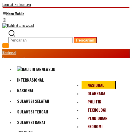
Loncat ke konten
Menu Mobile
Pencarian
Nasional
Internasional
Hukum
Kriminal
Peristiwa
INTERNASIONAL
NASIONAL
Ekonomi
NASIONAL
Politik
OLAHRAGA
Fenomena
SULAWESI SELATAN
POLITIK
Teknologi
TEKNOLOGI
SULAWESI TENGAH
Olahraga
PENDIDIKAN
Pendidikan
SULAWESI BARAT
Bencana Alam
EKONOMI