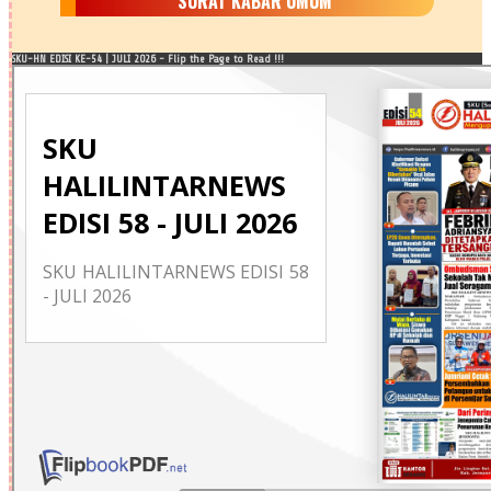
SURAT KABAR UMUM
SKU-HN EDISI KE-54 | JULI 2026 - Flip the Page to Read !!!