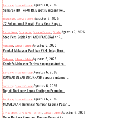
,
Agustus 8, 2026
Bantaeng
Sulawesi Selatan
Semarak HUT ke-81 RI, Bupati Bantaeng Re…
,
Agustus 8, 2026
Jeneponto
Sulawesi Selatan
72 Pekan Jumat Bersih, Paris Yasir Bangu…
,
,
,
Agustus 7, 2026
Berita Utama
Jeneponto
Sulawesi Selatan
Takalar
Stop Pers Sejak April ANDI PANGERAI Kr R…
,
Agustus 6, 2026
Makassar
Sulawesi Selatan
Pemkot Makassar Pastikan PSEL Tetap Berj…
,
Agustus 6, 2026
Makassar
Sulawesi Selatan
Kominfo Makassar Terima Kunjungan Austra…
,
Agustus 6, 2026
Bantaeng
Sulawesi Selatan
ROMBAK BESAR BIROKRASI! Bupati Bantaeng …
,
Agustus 6, 2026
Bantaeng
Sulawesi Selatan
Bupati Bantaeng Lepas Kontingen Pramuka …
,
Agustus 6, 2026
Enrekang
Sulawesi Selatan
MEMALUKAN! Gunungan Sampah Kepung Pasar …
,
,
,
Agustus 6, 2026
Berita Utama
Jeneponto
Korupsi
Sulawesi Selatan
Gelar Perkara Rampung! Dugaan Korupsi Rp…