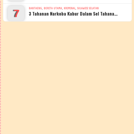
,
,
,
BANTAENG
BERITA UTAMA
KRIMINAL
SULAWESI SELATAN
7
3 Tahanan Narkoba Kabur Dalam Sel Tahana…