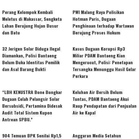
Perang Kelompok Kembali
PWI Malang Raya Polisikan
Meletus di Makassar, Sengketa
Hotman Paris, Dugaan
Lahan Berujung Hujan Busur
Penghinaan terhadap Wartawan
dan Batu
Berujung Proses Hukum
32 Jerigen Solar Diduga Ilegal
Kasus Dugaan Korupsi Rp3
Diamankan, Polisi Bantaeng
Miliar PDAM Bantaeng Kian
Belum Buka Identitas Pemilik
Mengerucut, Polisi: Penetapan
dan Asal Barang Bukti
Tersangka Menunggu Hasil Gelar
Perkara
“LBH KENUSTRA Bone Bongkar
Keluhan Air Bersih Belum
Dugaan Celah Pelangsir Solar
Tuntas, PDAM Bantaeng Akui
Bersubsidi, Pertamina Didesak
Raup Pendapatan dari Penjualan
Audit Total Sistem Kupon
Air ke Kapal
Antrean SPBU.”
904 Temuan BPK Senilai Rp1,5
Anggaran Media Setahun