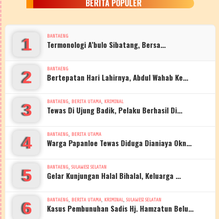
BERITA POPULER
BANTAENG
1
Termonologi A’bulo Sibatang, Bersa…
BANTAENG
2
Bertepatan Hari Lahirnya, Abdul Wahab Ke…
,
,
BANTAENG
BERITA UTAMA
KRIMINAL
3
Tewas Di Ujung Badik, Pelaku Berhasil Di…
,
BANTAENG
BERITA UTAMA
4
Warga Papanloe Tewas Diduga Dianiaya Okn…
,
BANTAENG
SULAWESI SELATAN
5
Gelar Kunjungan Halal Bihalal, Keluarga …
,
,
,
BANTAENG
BERITA UTAMA
KRIMINAL
SULAWESI SELATAN
6
Kasus Pembunuhan Sadis Hj. Hamzatun Belu…