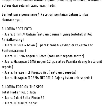
menyerahkan hadiah utama kepada pemenang kemudian disambut
aplaus dari seluruh tamu yang hadir.
Berikut para pemenang 4 kategori penilaian dalam lomba
diantaranya :
A. LOMBA SPOT FOTO
– Juara I Tim Al Qalam (satu unit rumah yang terletak di Kec
Pattallassang)
– Juara II SMK 4 Gowa (1 petak tanah kavling di Pakatto Kec
Bontomarannu )
– Juara III SMA negeri 9 Gowa (satu unit sepeda motor)
– Juara Harapan I SMA negeri 12 gua atau Panrita daeng (satu unit
sepeda)
– Juara harapan II Pagadu Art ( satu unit sepeda)
– Juara Harapan III SMA NEGERI 2 Bajeng (satu unit sepeda)
B. LOMBA FOTO ON THE SPOT
Total Hadiah Rp. 5 Juta
– Juara I dari Balla Photo 82
– Juara II Yusrizalbahas