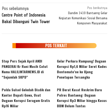
Navigasi
Pos sebelumnya
Pos berikutnya
pos
Dandim 1410 Bantaeng Gelar
Centre Point of Indonesia
Kegiatan Komunikasi Sosial Bersama
Bakal Dibanguni Twin Tower
Komponen Masyarakat
POS TERKAIT
Stop Pers Sejak April ANDI
Gelar Perkara Rampung! Dugaan
PANGERAI Kr Rani Masih Catut
Korupsi Rp1,6 Miliar Seret Kades
Nama HALILINTARNEWS.ID di
Bontomate’ne ke Ujung
“Sejumlah SKPD”
Penetapan Tersangka
Polda Sulsel Geledah Disdik dan
PR Berat Kasat Reskrim Baru
Kantor Bupati Gowa, Usut
Polres Bantaeng: Dugaan
Dugaan Korupsi Seragam Gratis
Korupsi Rp3 Miliar hingga Kasus
Rp16 Miliar
BBM Belum Tuntas