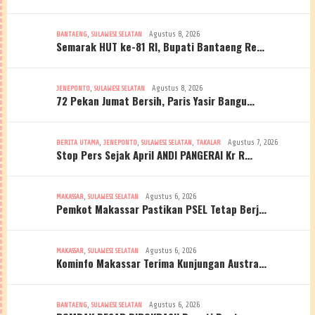
,
Agustus 8, 2026
BANTAENG
SULAWESI SELATAN
Semarak HUT ke-81 RI, Bupati Bantaeng Re…
,
Agustus 8, 2026
JENEPONTO
SULAWESI SELATAN
72 Pekan Jumat Bersih, Paris Yasir Bangu…
,
,
,
Agustus 7, 2026
BERITA UTAMA
JENEPONTO
SULAWESI SELATAN
TAKALAR
Stop Pers Sejak April ANDI PANGERAI Kr R…
,
Agustus 6, 2026
MAKASSAR
SULAWESI SELATAN
Pemkot Makassar Pastikan PSEL Tetap Berj…
,
Agustus 6, 2026
MAKASSAR
SULAWESI SELATAN
Kominfo Makassar Terima Kunjungan Austra…
,
Agustus 6, 2026
BANTAENG
SULAWESI SELATAN