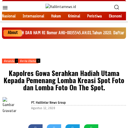
Loncat
Menu
ke
Mobile
konten
Nasional
Internasional
Hukum
Kriminal
Peristiwa
Ekonomi
About
NKEH DAN HAM RI Nomor AHU-0035545.AH.01.Tahun 2020. Daftar Perseroan Nom
Beranda
Berita Utama
Kapolres Gowa Serahkan Hadiah Utama
Kepada Pemenang Lomba Kreasi Spot Foto
dan Lomba Foto On The Spot.
PT. Halilintar News Group
Agustus 12, 2020