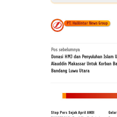
PT. Halilintar News Group
Navigasi
Pos sebelumnya
pos
Donasi HMJ dan Penyuluhan Islam 
Alauddin Makassar Untuk Korban Ba
Bandang Luwu Utara
Stop Pers Sejak April ANDI
Gela