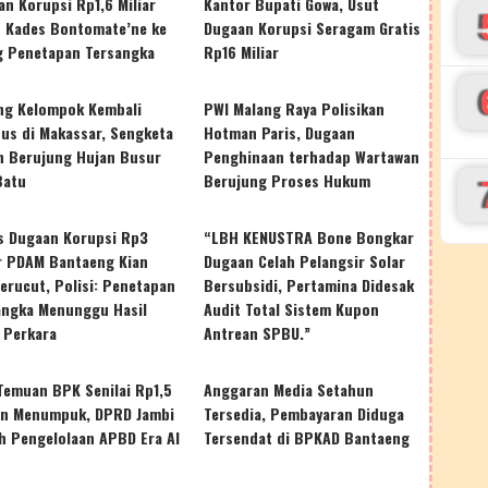
n Korupsi Rp1,6 Miliar
Kantor Bupati Gowa, Usut
t Kades Bontomate’ne ke
Dugaan Korupsi Seragam Gratis
g Penetapan Tersangka
Rp16 Miliar
ng Kelompok Kembali
PWI Malang Raya Polisikan
tus di Makassar, Sengketa
Hotman Paris, Dugaan
n Berujung Hujan Busur
Penghinaan terhadap Wartawan
Batu
Berujung Proses Hukum
s Dugaan Korupsi Rp3
“LBH KENUSTRA Bone Bongkar
ar PDAM Bantaeng Kian
Dugaan Celah Pelangsir Solar
erucut, Polisi: Penetapan
Bersubsidi, Pertamina Didesak
angka Menunggu Hasil
Audit Total Sistem Kupon
 Perkara
Antrean SPBU.”
Temuan BPK Senilai Rp1,5
Anggaran Media Setahun
iun Menumpuk, DPRD Jambi
Tersedia, Pembayaran Diduga
h Pengelolaan APBD Era Al
Tersendat di BPKAD Bantaeng
s