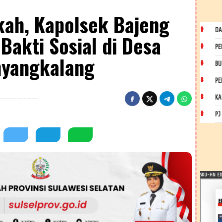
kah, Kapolsek Bajeng
DA
Bakti Sosial di Desa
PE
nyangkalang
BU
PE
KA
PJ
SKU-HN EDI