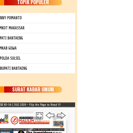
TOPIK POPULER
NNY POMANTO
MKOT MAKASSAR
PATI BANTAENG
MKAB GOWA
POLDA SULSEL
 BUPATI BANTAENG
SURAT KABAR UMUM
SI KE-54 | JULI 2026 - Flip the Page to Read !!!