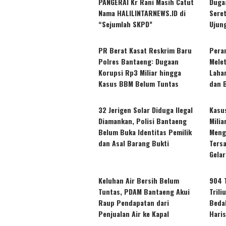
PANGERAI Kr Rani Masih Catut
Dugaa
Nama HALILINTARNEWS.ID di
Sere
“Sejumlah SKPD”
Ujun
PR Berat Kasat Reskrim Baru
Pera
Polres Bantaeng: Dugaan
Mele
Korupsi Rp3 Miliar hingga
Laha
Kasus BBM Belum Tuntas
dan 
32 Jerigen Solar Diduga Ilegal
Kasu
Diamankan, Polisi Bantaeng
Mili
Belum Buka Identitas Pemilik
Meng
dan Asal Barang Bukti
Ters
Gelar
Keluhan Air Bersih Belum
904 
Tuntas, PDAM Bantaeng Akui
Tril
Raup Pendapatan dari
Beda
Penjualan Air ke Kapal
Hari