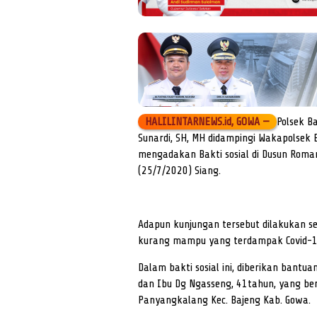
HALILINTARNEWS.id, GOWA —
Polsek B
Sunardi, SH, MH didampingi Wakapolsek 
mengadakan Bakti sosial di Dusun Roma
(25/7/2020) Siang.
Adapun kunjungan tersebut dilakukan s
kurang mampu yang terdampak Covid-19
Dalam bakti sosial ini, diberikan bant
dan Ibu Dg Ngasseng, 41tahun, yang be
Panyangkalang Kec. Bajeng Kab. Gowa.