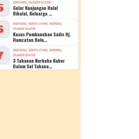
,
BANTAENG
SULAWESI SELATAN
5
Gelar Kunjungan Halal
Bihalal, Keluarga …
,
,
,
BANTAENG
BERITA UTAMA
KRIMINAL
6
SULAWESI SELATAN
Kasus Pembunuhan Sadis Hj.
Hamzatun Belu…
,
,
,
BANTAENG
BERITA UTAMA
KRIMINAL
7
SULAWESI SELATAN
3 Tahanan Narkoba Kabur
Dalam Sel Tahana…