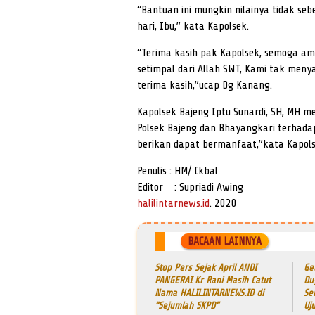
“Bantuan ini mungkin nilainya tidak s
hari, Ibu,” kata Kapolsek.
“Terima kasih pak Kapolsek, semoga a
setimpal dari Allah SWT, Kami tak meny
terima kasih,”ucap Dg Kanang.
Kapolsek Bajeng Iptu Sunardi, SH, MH me
Polsek Bajeng dan Bhayangkari terha
berikan dapat bermanfaat,”kata Kapols
Penulis : HM/ Ikbal
Editor : Supriadi Awing
halilintarnews.id
. 2020
BACAAN LAINNYA
Stop Pers Sejak April ANDI
Ge
PANGERAI Kr Rani Masih Catut
Du
Nama HALILINTARNEWS.ID di
Se
“Sejumlah SKPD”
Uj