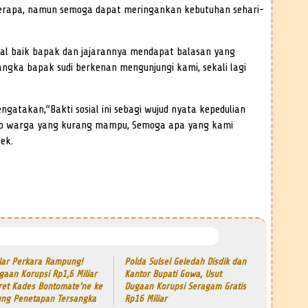
eberapa, namun semoga dapat meringankan kebutuhan sehari-
mal baik bapak dan jajarannya mendapat balasan yang
angka bapak sudi berkenan mengunjungi kami, sekali lagi
ngatakan,”Bakti sosial ini sebagi wujud nyata kepedulian
dap warga yang kurang mampu, Semoga apa yang kami
ek.
lar Perkara Rampung!
Polda Sulsel Geledah Disdik dan
gaan Korupsi Rp1,6 Miliar
Kantor Bupati Gowa, Usut
ret Kades Bontomate’ne ke
Dugaan Korupsi Seragam Gratis
ung Penetapan Tersangka
Rp16 Miliar