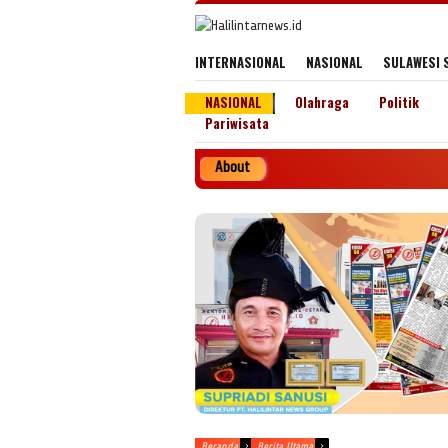
Loncat
ke
konten
INTERNASIONAL
NASIONAL
SULAWESI 
NASIONAL
Olahraga
Politik
Pariwisata
About
Pe
Beranda
Berita Utama