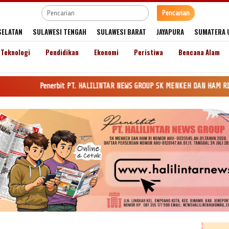
Pencarian
SELATAN
SULAWESI TENGAH
SULAWESI BARAT
JAYAPURA
SUMATERA 
Teknologi
Pendidikan
Ekonomi
Peristiwa
Bencana Alam
nerbit PT. HALILINTAR NEWS GROUP SK MENKEH DAN HAM RI Nomor AHU-0035545