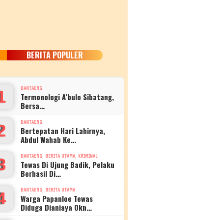
BERITA POPULER
BANTAENG
1
Termonologi A’bulo Sibatang,
Bersa…
BANTAENG
2
Bertepatan Hari Lahirnya,
Abdul Wahab Ke…
,
,
BANTAENG
BERITA UTAMA
KRIMINAL
3
Tewas Di Ujung Badik, Pelaku
Berhasil Di…
,
BANTAENG
BERITA UTAMA
4
Warga Papanloe Tewas
Diduga Dianiaya Okn…