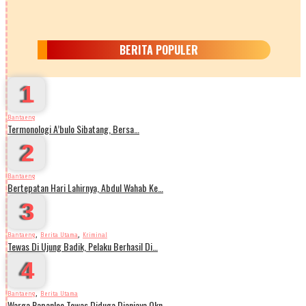
BERITA POPULER
1
Bantaeng
Termonologi A’bulo Sibatang, Bersa…
2
Bantaeng
Bertepatan Hari Lahirnya, Abdul Wahab Ke…
3
,
,
Bantaeng
Berita Utama
Kriminal
Tewas Di Ujung Badik, Pelaku Berhasil Di…
4
,
Bantaeng
Berita Utama
Warga Papanloe Tewas Diduga Dianiaya Okn…