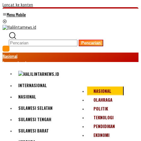
Loncat ke konten
Menu Mobile
Pencarian
Nasional
Internasional
Hukum
Kriminal
Peristiwa
INTERNASIONAL
NASIONAL
Ekonomi
NASIONAL
Politik
OLAHRAGA
Fenomena
SULAWESI SELATAN
POLITIK
Teknologi
TEKNOLOGI
SULAWESI TENGAH
Olahraga
PENDIDIKAN
Pendidikan
SULAWESI BARAT
Bencana Alam
EKONOMI