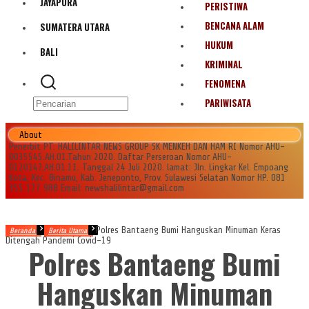
JAYAPURA
PERISTIWA
BENCANA ALAM
SUMATERA UTARA
HUKUM
BALI
KRIMINAL
FENOMENA
PARIWISATA
About
Penerbit PT. HALILINTAR NEWS GROUP SK MENKEH DAN HAM RI Nomor AHU-
0035545.AH.01.Tahun 2020. Daftar Perseroan Nomor AHU-
0120147.AH.01.11. Tanggal 24 Juli 2020. lamat: Jln. Lingkar Kel. Empoang
Kota, Kec. Binamu, Kab. Jeneponto, Prov. Sulawesi Selatan Nomor HP. 081
355 177 988 Email: newshalilintar@gmail.com
Polres Bantaeng Bumi Hanguskan Minuman Keras
Beranda
Berita Utama
Ditengah Pandemi Covid-19
Polres Bantaeng Bumi
Hanguskan Minuman