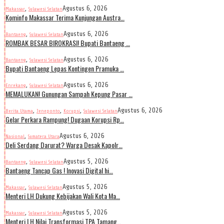
,
Agustus 6, 2026
Makassar
Sulawesi Selatan
Kominfo Makassar Terima Kunjungan Austra…
,
Agustus 6, 2026
Bantaeng
Sulawesi Selatan
ROMBAK BESAR BIROKRASI! Bupati Bantaeng …
,
Agustus 6, 2026
Bantaeng
Sulawesi Selatan
Bupati Bantaeng Lepas Kontingen Pramuka …
,
Agustus 6, 2026
Enrekang
Sulawesi Selatan
MEMALUKAN! Gunungan Sampah Kepung Pasar …
,
,
,
Agustus 6, 2026
Berita Utama
Jeneponto
Korupsi
Sulawesi Selatan
Gelar Perkara Rampung! Dugaan Korupsi Rp…
,
Agustus 6, 2026
Nasional
Sumatera Utara
Deli Serdang Darurat? Warga Desak Kapolr…
,
Agustus 5, 2026
Bantaeng
Sulawesi Selatan
Bantaeng Tancap Gas ! Inovasi Digital hi…
,
Agustus 5, 2026
Makassar
Sulawesi Selatan
Menteri LH Dukung Kebijakan Wali Kota Ma…
,
Agustus 5, 2026
Makassar
Sulawesi Selatan
Menteri LH Nilai Transformasi TPA Tamang…