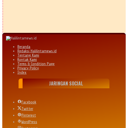
Beranda
Redaksi Halilintarnews.id
Tentang Kami
Kontak Kami
Terms & Condition Page
Privacy Policy
Index
JARINGAN SOCIAL
Facebook
Twitter
Pinterest
WordPress