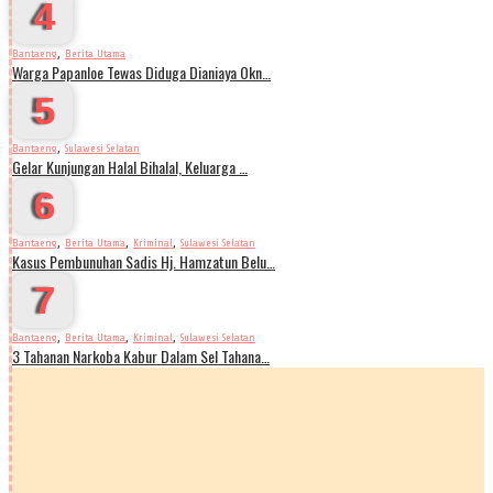
4
,
Bantaeng
Berita Utama
Warga Papanloe Tewas Diduga Dianiaya Okn…
5
,
Bantaeng
Sulawesi Selatan
Gelar Kunjungan Halal Bihalal, Keluarga …
6
,
,
,
Bantaeng
Berita Utama
Kriminal
Sulawesi Selatan
Kasus Pembunuhan Sadis Hj. Hamzatun Belu…
7
,
,
,
Bantaeng
Berita Utama
Kriminal
Sulawesi Selatan
3 Tahanan Narkoba Kabur Dalam Sel Tahana…