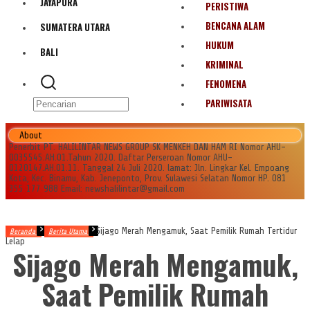
JAYAPURA
PERISTIWA
BENCANA ALAM
SUMATERA UTARA
HUKUM
BALI
KRIMINAL
FENOMENA
PARIWISATA
About
Penerbit PT. HALILINTAR NEWS GROUP SK MENKEH DAN HAM RI Nomor AHU-
0035545.AH.01.Tahun 2020. Daftar Perseroan Nomor AHU-
0120147.AH.01.11. Tanggal 24 Juli 2020. lamat: Jln. Lingkar Kel. Empoang
Kota, Kec. Binamu, Kab. Jeneponto, Prov. Sulawesi Selatan Nomor HP. 081
355 177 988 Email: newshalilintar@gmail.com
Sijago Merah Mengamuk, Saat Pemilik Rumah Tertidur
Beranda
Berita Utama
Lelap
Sijago Merah Mengamuk,
Saat Pemilik Rumah