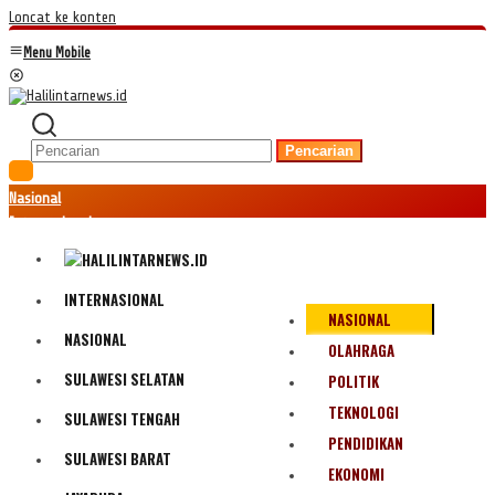
Loncat ke konten
Menu Mobile
Pencarian
Nasional
Internasional
Hukum
Kriminal
Peristiwa
INTERNASIONAL
NASIONAL
Ekonomi
NASIONAL
Politik
OLAHRAGA
Fenomena
SULAWESI SELATAN
POLITIK
Teknologi
TEKNOLOGI
SULAWESI TENGAH
Olahraga
PENDIDIKAN
Pendidikan
SULAWESI BARAT
Bencana Alam
EKONOMI