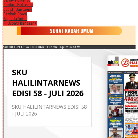
Danny Pomanto
Pemkot Makassar
Bupati Bantaeng
Pemkab Gowa
Kapolda Sulsel
Pj Bupati Bantaeng
SURAT KABAR UMUM
SKU-HN EDISI KE-54 | JULI 2026 - Flip the Page to Read !!!