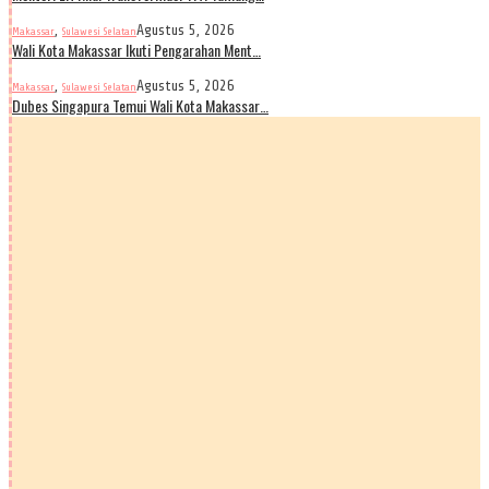
,
Agustus 5, 2026
Makassar
Sulawesi Selatan
Wali Kota Makassar Ikuti Pengarahan Ment…
,
Agustus 5, 2026
Makassar
Sulawesi Selatan
Dubes Singapura Temui Wali Kota Makassar…