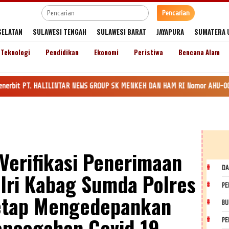
Pencarian
SELATAN
SULAWESI TENGAH
SULAWESI BARAT
JAYAPURA
SUMATERA 
Teknologi
Pendidikan
Ekonomi
Peristiwa
Bencana Alam
HALILINTAR NEWS GROUP SK MENKEH DAN HAM RI Nomor AHU-0035545.AH.01.Tahun
Verifikasi Penerimaan
DA
lri Kabag Sumda Polres
PE
etap Mengedepankan
BU
encegahan Covid-19.
PE