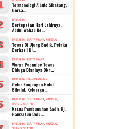
1
Termonologi A’bulo Sibatang,
Bersa…
BANTAENG
2
Bertepatan Hari Lahirnya,
Abdul Wahab Ke…
,
,
BANTAENG
BERITA UTAMA
KRIMINAL
3
Tewas Di Ujung Badik, Pelaku
Berhasil Di…
,
BANTAENG
BERITA UTAMA
4
Warga Papanloe Tewas
Diduga Dianiaya Okn…
,
BANTAENG
SULAWESI SELATAN
5
Gelar Kunjungan Halal
Bihalal, Keluarga …
,
,
,
BANTAENG
BERITA UTAMA
KRIMINAL
6
SULAWESI SELATAN
Kasus Pembunuhan Sadis Hj.
Hamzatun Belu…
,
,
,
BANTAENG
BERITA UTAMA
KRIMINAL
7
SULAWESI SELATAN