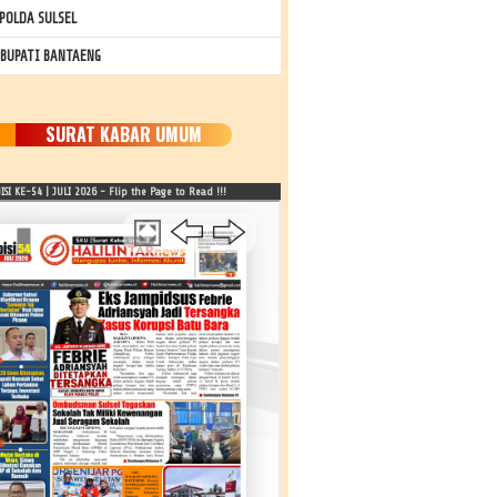
POLDA SULSEL
 BUPATI BANTAENG
SURAT KABAR UMUM
SI KE-54 | JULI 2026 - Flip the Page to Read !!!