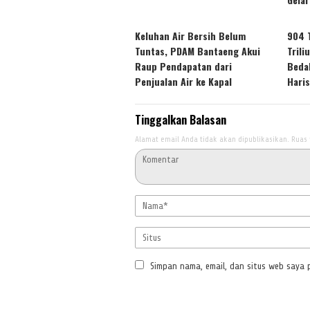
Keluhan Air Bersih Belum
904 
Tuntas, PDAM Bantaeng Akui
Tril
Raup Pendapatan dari
Beda
Penjualan Air ke Kapal
Hari
Tinggalkan Balasan
Alamat email Anda tidak akan dipublikasikan.
Ruas 
Simpan nama, email, dan situs web saya 