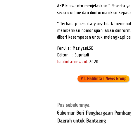
AKP Kuswanto menjelaskan ” Peserta yan
secara online dan diinformasikan kepad
” Terhadap peserta yang tidak memenuhi
memberikan nomor ujian, akan diinforma
diberi kesempatan untuk melengkapi b
Penulis : Mariyani,SE
Editor : Supriadi
halilintarnews.id
. 2020
PT. Halilintar News Group
Navigasi
Pos sebelumnya
pos
Gubernur Beri Penghargaan Pemban
Daerah untuk Bantaeng