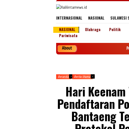
Loncat
ke
konten
INTERNASIONAL
NASIONAL
SULAWESI 
NASIONAL
Olahraga
Politik
Pariwisata
About
Penerbit PT. 
Beranda
Berita Utama
Hari Keenam 
Pendaftaran Po
Bantaeng T
Protokol P