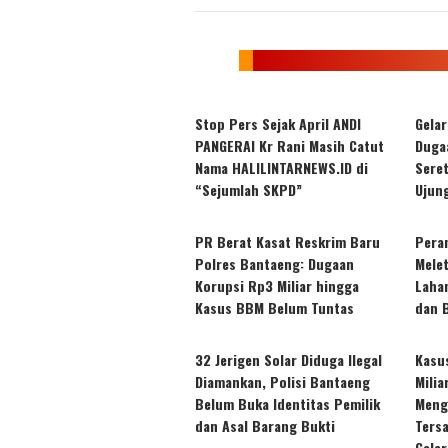
Stop Pers Sejak April ANDI
Gela
PANGERAI Kr Rani Masih Catut
Dugaa
Nama HALILINTARNEWS.ID di
Sere
“Sejumlah SKPD”
Ujun
PR Berat Kasat Reskrim Baru
Pera
Polres Bantaeng: Dugaan
Mele
Korupsi Rp3 Miliar hingga
Laha
Kasus BBM Belum Tuntas
dan 
32 Jerigen Solar Diduga Ilegal
Kasu
Diamankan, Polisi Bantaeng
Mili
Belum Buka Identitas Pemilik
Meng
dan Asal Barang Bukti
Ters
Gelar