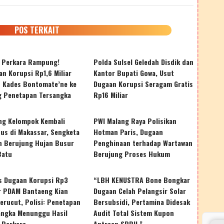
POS TERKAIT
r Perkara Rampung!
Polda Sulsel Geledah Disdik dan
n Korupsi Rp1,6 Miliar
Kantor Bupati Gowa, Usut
t Kades Bontomate’ne ke
Dugaan Korupsi Seragam Gratis
g Penetapan Tersangka
Rp16 Miliar
ng Kelompok Kembali
PWI Malang Raya Polisikan
tus di Makassar, Sengketa
Hotman Paris, Dugaan
n Berujung Hujan Busur
Penghinaan terhadap Wartawan
Batu
Berujung Proses Hukum
s Dugaan Korupsi Rp3
“LBH KENUSTRA Bone Bongkar
ar PDAM Bantaeng Kian
Dugaan Celah Pelangsir Solar
erucut, Polisi: Penetapan
Bersubsidi, Pertamina Didesak
angka Menunggu Hasil
Audit Total Sistem Kupon
 Perkara
Antrean SPBU.”