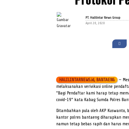
PT. Halilintar News Group
April 20, 2020
HALILINTARNEWS.id, BANTAENG
— Mes
melaksanakan verivikasi online pendaf
“Bagi Pendaftar kami harap tetap mem
covid-19” kata Kabag Sumda Polres Ban
Ditambahkan pula oleh AKP Kuswanto, b
kantor polres bantaeng diharapkan men
namun tetap bebas rapih dan harus m