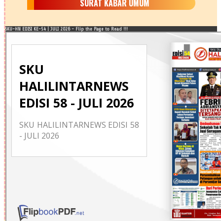
SURAT KABAR UMUM
SKU-HN EDISI KE-54 | JULI 2026 - Flip the Page to Read !!!