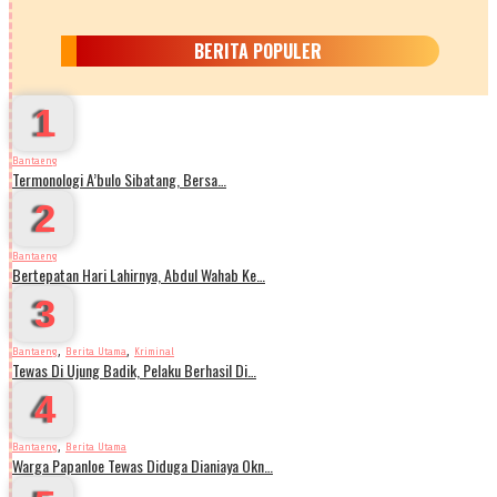
BERITA POPULER
1
Bantaeng
Termonologi A’bulo Sibatang, Bersa…
2
Bantaeng
Bertepatan Hari Lahirnya, Abdul Wahab Ke…
3
,
,
Bantaeng
Berita Utama
Kriminal
Tewas Di Ujung Badik, Pelaku Berhasil Di…
4
,
Bantaeng
Berita Utama
Warga Papanloe Tewas Diduga Dianiaya Okn…