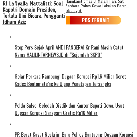
Harmkamtibmas Di Malam Hari, Sat
RI LaNyalla Mattalitti: Soal
Sabhara Polres Gowa Lakukan Patroli
Kapolri Domain Presiden,
blue light
Terlalu Dini Bicara Pengganti
POS TERKAIT
Idham Aziz
Stop Pers Sejak April ANDI PANGERAI Kr Rani Masih Catut
Nama HALILINTARNEWS.ID di “Sejumlah SKPD”
Gelar Perkara Rampung! Dugaan Korupsi Rp1,6 Miliar Seret
Kades Bontomate’ne ke Ujung Penetapan Tersangka
Polda Sulsel Geledah Disdik dan Kantor Bupati Gowa, Usut
Dugaan Korupsi Seragam Gratis Rp16 Miliar
PR Berat Kasat Reskrim Baru Polres Bantaeng: Dugaan Korupsi