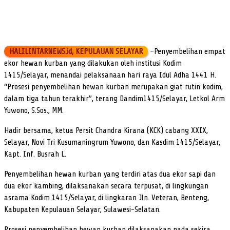
HALILINTARNEWS.id, KEPULAUAN SELAYAR
–Penyembelihan empat
ekor hewan kurban yang dilakukan oleh institusi Kodim
1415/Selayar, menandai pelaksanaan hari raya Idul Adha 1441 H.
“Prosesi penyembelihan hewan kurban merupakan giat rutin kodim,
dalam tiga tahun terakhir”, terang Dandim1415/Selayar, Letkol Arm
Yuwono, S.Sos., MM.
Hadir bersama, ketua Persit Chandra Kirana (KCK) cabang XXIX,
Selayar, Novi Tri Kusumaningrum Yuwono, dan Kasdim 1415/Selayar,
Kapt. Inf. Busrah L.
Penyembelihan hewan kurban yang terdiri atas dua ekor sapi dan
dua ekor kambing, dilaksanakan secara terpusat, di lingkungan
asrama Kodim 1415/Selayar, di lingkaran Jln. Veteran, Benteng,
Kabupaten Kepulauan Selayar, Sulawesi-Selatan.
Prosesi penyembelihan hewan kurban dilaksanakan pada sekira