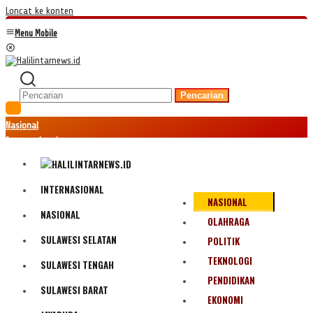
Loncat ke konten
Menu Mobile
Pencarian
Nasional
Internasional
Hukum
Kriminal
Peristiwa
INTERNASIONAL
NASIONAL
Ekonomi
NASIONAL
Politik
OLAHRAGA
Fenomena
SULAWESI SELATAN
POLITIK
Teknologi
TEKNOLOGI
SULAWESI TENGAH
Olahraga
PENDIDIKAN
Pendidikan
SULAWESI BARAT
Bencana Alam
EKONOMI