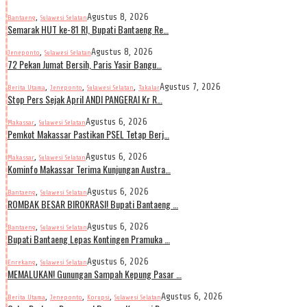
,
Agustus 8, 2026
Bantaeng
Sulawesi Selatan
Semarak HUT ke-81 RI, Bupati Bantaeng Re…
,
Agustus 8, 2026
Jeneponto
Sulawesi Selatan
72 Pekan Jumat Bersih, Paris Yasir Bangu…
,
,
,
Agustus 7, 2026
Berita Utama
Jeneponto
Sulawesi Selatan
Takalar
Stop Pers Sejak April ANDI PANGERAI Kr R…
,
Agustus 6, 2026
Makassar
Sulawesi Selatan
Pemkot Makassar Pastikan PSEL Tetap Berj…
,
Agustus 6, 2026
Makassar
Sulawesi Selatan
Kominfo Makassar Terima Kunjungan Austra…
,
Agustus 6, 2026
Bantaeng
Sulawesi Selatan
ROMBAK BESAR BIROKRASI! Bupati Bantaeng …
,
Agustus 6, 2026
Bantaeng
Sulawesi Selatan
Bupati Bantaeng Lepas Kontingen Pramuka …
,
Agustus 6, 2026
Enrekang
Sulawesi Selatan
MEMALUKAN! Gunungan Sampah Kepung Pasar …
,
,
,
Agustus 6, 2026
Berita Utama
Jeneponto
Korupsi
Sulawesi Selatan