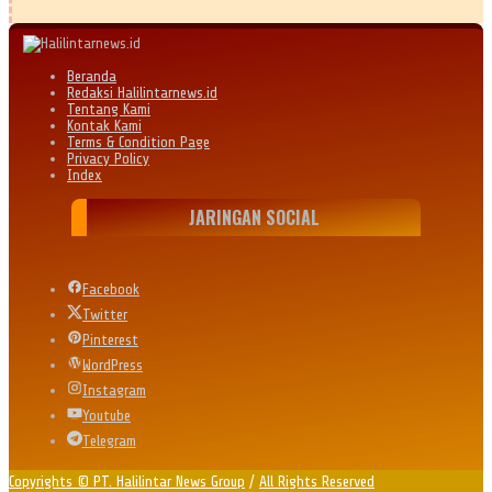
Beranda
Redaksi Halilintarnews.id
Tentang Kami
Kontak Kami
Terms & Condition Page
Privacy Policy
Index
JARINGAN SOCIAL
Facebook
Twitter
Pinterest
WordPress
Instagram
Youtube
Telegram
Copyrights © PT. Halilintar News Group
/
All Rights Reserved