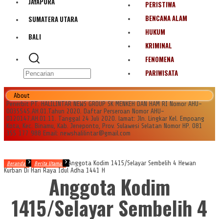
JAYAPURA
PERISTIWA
BENCANA ALAM
SUMATERA UTARA
HUKUM
BALI
KRIMINAL
FENOMENA
PARIWISATA
About
Penerbit PT. HALILINTAR NEWS GROUP SK MENKEH DAN HAM RI Nomor AHU-
0035545.AH.01.Tahun 2020. Daftar Perseroan Nomor AHU-
0120147.AH.01.11. Tanggal 24 Juli 2020. lamat: Jln. Lingkar Kel. Empoang
Kota, Kec. Binamu, Kab. Jeneponto, Prov. Sulawesi Selatan Nomor HP. 081
355 177 988 Email: newshalilintar@gmail.com
Anggota Kodim 1415/Selayar Sembelih 4 Hewan
Beranda
Berita Utama
Kurban Di Hari Raya Idul Adha 1441 H
Anggota Kodim
1415/Selayar Sembelih 4