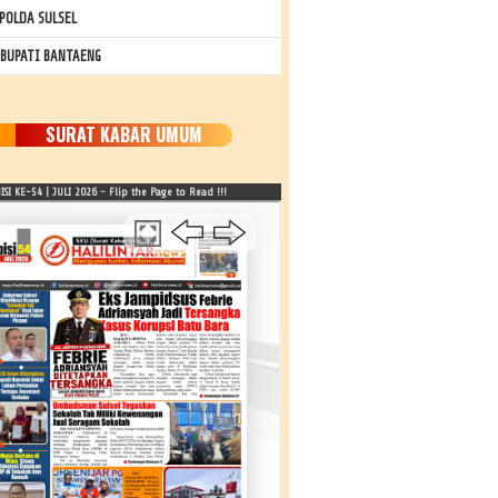
POLDA SULSEL
 BUPATI BANTAENG
SURAT KABAR UMUM
SI KE-54 | JULI 2026 - Flip the Page to Read !!!