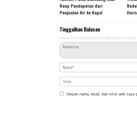
Raup Pendapatan dari
Beda
Penjualan Air ke Kapal
Hari
Tinggalkan Balasan
Alamat email Anda tidak akan dipublikasikan.
Ruas 
Simpan nama, email, dan situs web saya 