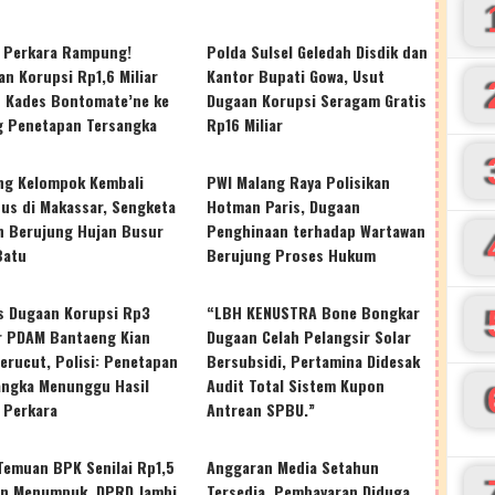
r Perkara Rampung!
Polda Sulsel Geledah Disdik dan
n Korupsi Rp1,6 Miliar
Kantor Bupati Gowa, Usut
t Kades Bontomate’ne ke
Dugaan Korupsi Seragam Gratis
g Penetapan Tersangka
Rp16 Miliar
ng Kelompok Kembali
PWI Malang Raya Polisikan
tus di Makassar, Sengketa
Hotman Paris, Dugaan
n Berujung Hujan Busur
Penghinaan terhadap Wartawan
Batu
Berujung Proses Hukum
s Dugaan Korupsi Rp3
“LBH KENUSTRA Bone Bongkar
ar PDAM Bantaeng Kian
Dugaan Celah Pelangsir Solar
erucut, Polisi: Penetapan
Bersubsidi, Pertamina Didesak
angka Menunggu Hasil
Audit Total Sistem Kupon
 Perkara
Antrean SPBU.”
Temuan BPK Senilai Rp1,5
Anggaran Media Setahun
iun Menumpuk, DPRD Jambi
Tersedia, Pembayaran Diduga