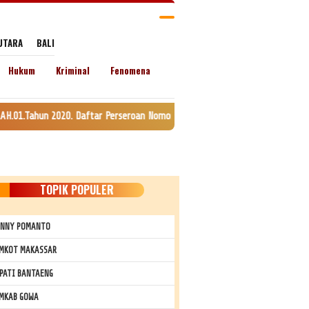
UTARA
BALI
Hukum
Kriminal
Fenomena
Daftar Perseroan Nomor AHU-0120147.AH.01.11. Tanggal 24 Juli 2020. lamat
TOPIK POPULER
NNY POMANTO
MKOT MAKASSAR
PATI BANTAENG
MKAB GOWA