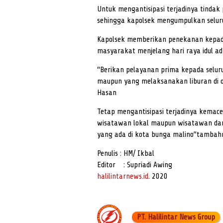
Untuk mengantisipasi terjadinya tindak 
sehingga kapolsek mengumpulkan selur
Kapolsek memberikan penekanan kepada
masyarakat menjelang hari raya idul a
“Berikan pelayanan prima kepada selur
maupun yang melaksanakan liburan di o
Hasan
Tetap mengantisipasi terjadinya kemac
wisatawan lokal maupun wisatawan dari
yang ada di kota bunga malino”tambah
Penulis : HM/ Ikbal
Editor : Supriadi Awing
halilintarnews.id
. 2020
PT. Halilintar News Group