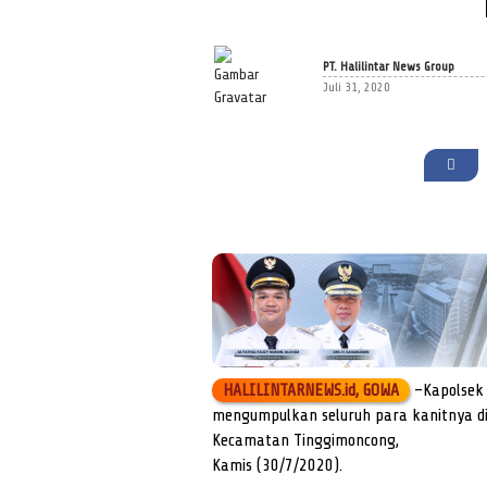
PT. Halilintar News Group
Juli 31, 2020
HALILINTARNEWS.id, GOWA
–Kapolsek 
mengumpulkan seluruh para kanitnya di
Kecamatan Tinggimoncong,
Kamis (30/7/2020).