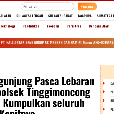
Pencarian
SELATAN
SULAWESI TENGAH
SULAWESI BARAT
JAYAPURA
SUMATERA 
Teknologi
Pendidikan
Ekonomi
Peristiwa
Bencana Alam
TAR NEWS GROUP SK MENKEH DAN HAM RI Nomor AHU-0035545.AH.01.Tahun 2020. 
ngunjung Pasca Lebaran
DA
polsek Tinggimoncong
PE
a Kumpulkan seluruh
BU
Kanitnya
PE