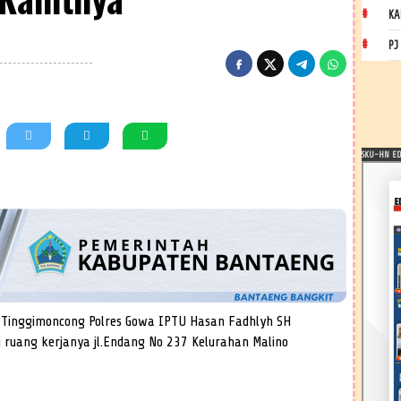
KA
PJ
SKU-HN EDI
Tinggimoncong Polres Gowa IPTU Hasan Fadhlyh SH
 ruang kerjanya jl.Endang No 237 Kelurahan Malino