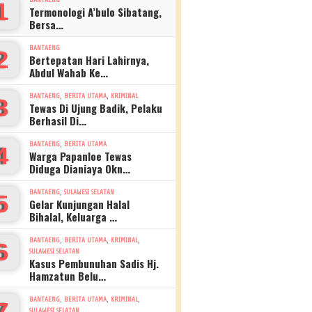
1
Termonologi A’bulo Sibatang,
Bersa…
BANTAENG
2
Bertepatan Hari Lahirnya,
Abdul Wahab Ke…
,
,
BANTAENG
BERITA UTAMA
KRIMINAL
3
Tewas Di Ujung Badik, Pelaku
Berhasil Di…
,
BANTAENG
BERITA UTAMA
4
Warga Papanloe Tewas
Diduga Dianiaya Okn…
,
BANTAENG
SULAWESI SELATAN
5
Gelar Kunjungan Halal
Bihalal, Keluarga …
,
,
,
BANTAENG
BERITA UTAMA
KRIMINAL
6
SULAWESI SELATAN
Kasus Pembunuhan Sadis Hj.
Hamzatun Belu…
,
,
,
BANTAENG
BERITA UTAMA
KRIMINAL
7
SULAWESI SELATAN