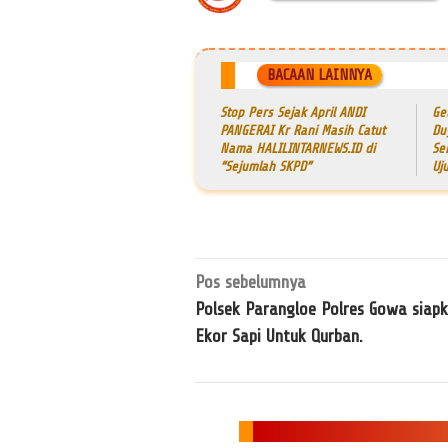
BACAAN LAINNYA
Stop Pers Sejak April ANDI
Ge
PANGERAI Kr Rani Masih Catut
Du
Nama HALILINTARNEWS.ID di
Se
“Sejumlah SKPD”
Uj
Navigasi
Pos sebelumnya
pos
Polsek Parangloe Polres Gowa siap
Ekor Sapi Untuk Qurban.