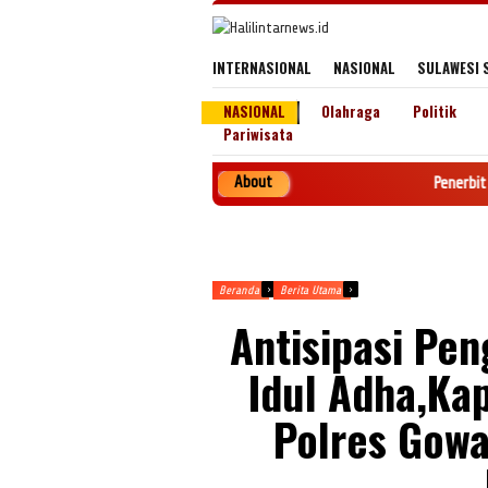
Loncat
ke
konten
INTERNASIONAL
NASIONAL
SULAWESI 
NASIONAL
Olahraga
Politik
Pariwisata
About
Penerbit PT. HALILIN
Beranda
Berita Utama
Antisipasi Pe
Idul Adha,Ka
Polres Gow