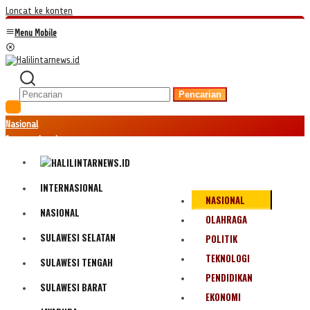
Loncat ke konten
Menu Mobile
Pencarian
Nasional
Internasional
Hukum
Kriminal
Peristiwa
INTERNASIONAL
NASIONAL
Ekonomi
NASIONAL
Politik
OLAHRAGA
Fenomena
SULAWESI SELATAN
POLITIK
Teknologi
TEKNOLOGI
SULAWESI TENGAH
Olahraga
PENDIDIKAN
Pendidikan
SULAWESI BARAT
Bencana Alam
EKONOMI