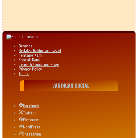
Beranda
Redaksi Halilintarnews.id
Tentang Kami
Kontak Kami
Terms & Condition Page
Privacy Policy
Index
JARINGAN SOCIAL
Facebook
Twitter
Pinterest
WordPress
Instagram