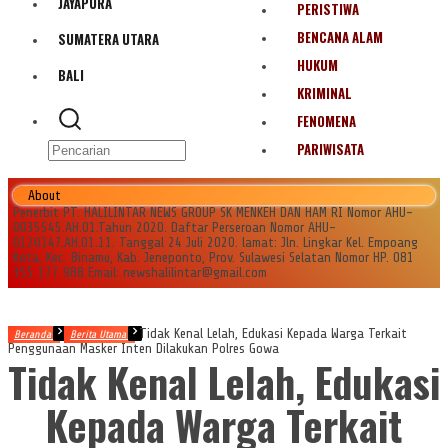
JAYAPURA
PERISTIWA
BENCANA ALAM
SUMATERA UTARA
HUKUM
BALI
KRIMINAL
FENOMENA
PARIWISATA
About
Penerbit PT. HALILINTAR NEWS GROUP SK MENKEH DAN HAM RI Nomor AHU-
0035545.AH.01.Tahun 2020. Daftar Perseroan Nomor AHU-
0120147.AH.01.11. Tanggal 24 Juli 2020. lamat: Jln. Lingkar Kel. Empoang
Kota, Kec. Binamu, Kab. Jeneponto, Prov. Sulawesi Selatan Nomor HP. 081
355 177 988 Email: newshalilintar@gmail.com
Tidak Kenal Lelah, Edukasi Kepada Warga Terkait
Beranda
Berita Utama
Penggunaan Masker Inten Dilakukan Polres Gowa
Tidak Kenal Lelah, Edukasi
Kepada Warga Terkait