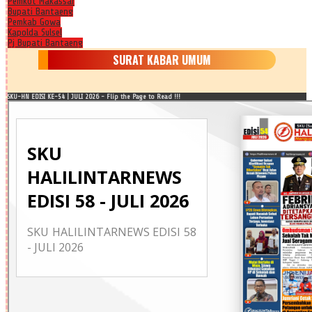
Pemkot Makassar
Bupati Bantaeng
Pemkab Gowa
Kapolda Sulsel
Pj Bupati Bantaeng
SURAT KABAR UMUM
SKU-HN EDISI KE-54 | JULI 2026 - Flip the Page to Read !!!