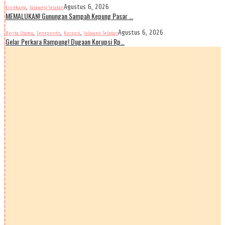
,
Agustus 6, 2026
Enrekang
Sulawesi Selatan
MEMALUKAN! Gunungan Sampah Kepung Pasar …
,
,
,
Agustus 6, 2026
Berita Utama
Jeneponto
Korupsi
Sulawesi Selatan
Gelar Perkara Rampung! Dugaan Korupsi Rp…