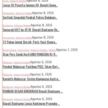
,
Agustus 8, 2026
Gowa
Sulawesi Selatan
Lepas 92 Peserta Jamnas XII, Bupati Gowa…
,
Agustus 8, 2026
Bulukumba
Sulawesi Selatan
Sertijab Sejumlah Pejabat Polres Bulukum…
,
Agustus 8, 2026
Bantaeng
Sulawesi Selatan
Semarak HUT ke-81 RI, Bupati Bantaeng Re…
,
Agustus 8, 2026
Jeneponto
Sulawesi Selatan
72 Pekan Jumat Bersih, Paris Yasir Bangu…
,
,
,
Agustus 7, 2026
Berita Utama
Jeneponto
Sulawesi Selatan
Takalar
Stop Pers Sejak April ANDI PANGERAI Kr R…
,
Agustus 6, 2026
Makassar
Sulawesi Selatan
Pemkot Makassar Pastikan PSEL Tetap Berj…
,
Agustus 6, 2026
Makassar
Sulawesi Selatan
Kominfo Makassar Terima Kunjungan Austra…
,
Agustus 6, 2026
Bantaeng
Sulawesi Selatan
ROMBAK BESAR BIROKRASI! Bupati Bantaeng …
,
Agustus 6, 2026
Bantaeng
Sulawesi Selatan
Bupati Bantaeng Lepas Kontingen Pramuka …