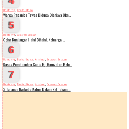
4
,
Bantaeng
Berita Utama
Warga Papanloe Tewas Diduga Dianiaya Okn…
5
,
Bantaeng
Sulawesi Selatan
Gelar Kunjungan Halal Bihalal, Keluarga …
6
,
,
,
Bantaeng
Berita Utama
Kriminal
Sulawesi Selatan
Kasus Pembunuhan Sadis Hj. Hamzatun Belu…
7
,
,
,
Bantaeng
Berita Utama
Kriminal
Sulawesi Selatan
3 Tahanan Narkoba Kabur Dalam Sel Tahana…