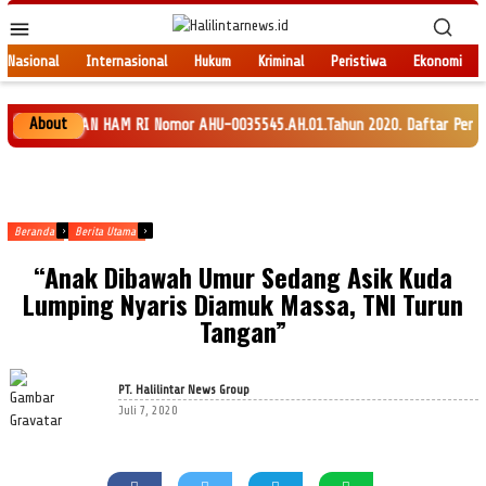
Loncat
Menu
ke
Mobile
konten
Nasional
Internasional
Hukum
Kriminal
Peristiwa
Ekonomi
About
 DAN HAM RI Nomor AHU-0035545.AH.01.Tahun 2020. Daftar Perseroan Nomor 
Beranda
Berita Utama
“Anak Dibawah Umur Sedang Asik Kuda
Lumping Nyaris Diamuk Massa, TNI Turun
Tangan”
PT. Halilintar News Group
Juli 7, 2020