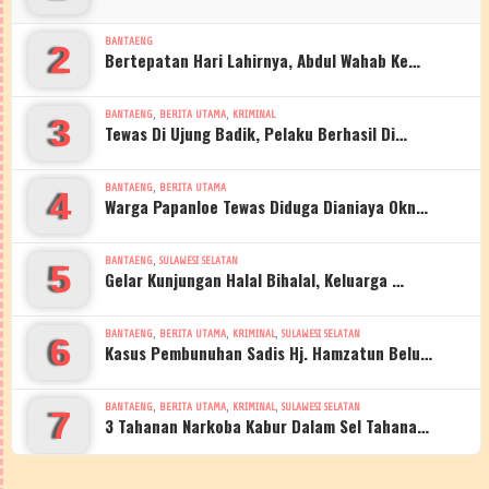
BANTAENG
2
Bertepatan Hari Lahirnya, Abdul Wahab Ke…
,
,
BANTAENG
BERITA UTAMA
KRIMINAL
3
Tewas Di Ujung Badik, Pelaku Berhasil Di…
,
BANTAENG
BERITA UTAMA
4
Warga Papanloe Tewas Diduga Dianiaya Okn…
,
BANTAENG
SULAWESI SELATAN
5
Gelar Kunjungan Halal Bihalal, Keluarga …
,
,
,
BANTAENG
BERITA UTAMA
KRIMINAL
SULAWESI SELATAN
6
Kasus Pembunuhan Sadis Hj. Hamzatun Belu…
,
,
,
BANTAENG
BERITA UTAMA
KRIMINAL
SULAWESI SELATAN
7
3 Tahanan Narkoba Kabur Dalam Sel Tahana…