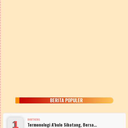
BERITA POPULER
BANTAENG
1
Termonologi A’bulo Sibatang, Bersa…