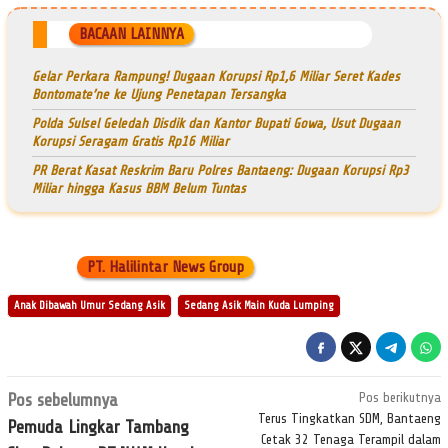
BACAAN LAINNYA
Gelar Perkara Rampung! Dugaan Korupsi Rp1,6 Miliar Seret Kades
Bontomate’ne ke Ujung Penetapan Tersangka
Polda Sulsel Geledah Disdik dan Kantor Bupati Gowa, Usut Dugaan
Korupsi Seragam Gratis Rp16 Miliar
PR Berat Kasat Reskrim Baru Polres Bantaeng: Dugaan Korupsi Rp3
Miliar hingga Kasus BBM Belum Tuntas
PT. Halilintar News Group
Anak Dibawah Umur Sedang Asik
Sedang Asik Main Kuda Lumping
Navigasi
Pos sebelumnya
Pos berikutnya
pos
Terus Tingkatkan SDM, Bantaeng
Pemuda Lingkar Tambang
Cetak 32 Tenaga Terampil dalam