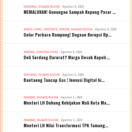
,
Agustus 6, 2026
ENREKANG
SULAWESI SELATAN
MEMALUKAN! Gunungan Sampah Kepung Pasar …
,
,
,
Agustus 6, 2026
BERITA UTAMA
JENEPONTO
KORUPSI
SULAWESI SELATAN
Gelar Perkara Rampung! Dugaan Korupsi Rp…
,
Agustus 6, 2026
NASIONAL
SUMATERA UTARA
Deli Serdang Darurat? Warga Desak Kapolr…
,
Agustus 5, 2026
BANTAENG
SULAWESI SELATAN
Bantaeng Tancap Gas ! Inovasi Digital hi…
,
Agustus 5, 2026
MAKASSAR
SULAWESI SELATAN
Menteri LH Dukung Kebijakan Wali Kota Ma…
,
Agustus 5, 2026
MAKASSAR
SULAWESI SELATAN
Menteri LH Nilai Transformasi TPA Tamang…