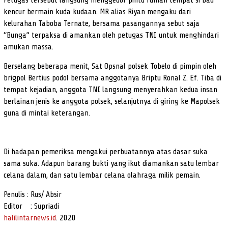
Petugas tersebut langsung menggedor pintu rumah tempat si bau
kencur bermain kuda kudaan. MR alias Riyan mengaku dari
kelurahan Taboba Ternate, bersama pasangannya sebut saja
“Bunga” terpaksa di amankan oleh petugas TNI untuk menghindari
amukan massa.
Berselang beberapa menit, Sat Opsnal polsek Tobelo di pimpin oleh
brigpol Bertius podol bersama anggotanya Briptu Ronal Z. Ef. Tiba di
tempat kejadian, anggota TNI langsung menyerahkan kedua insan
berlainan jenis ke anggota polsek, selanjutnya di giring ke Mapolsek
guna di mintai keterangan.
Di hadapan pemeriksa mengakui perbuatannya atas dasar suka
sama suka. Adapun barang bukti yang ikut diamankan satu lembar
celana dalam, dan satu lembar celana olahraga milik pemain.
Penulis : Rus/ Absir
Editor : Supriadi
halilintarnews.id
. 2020