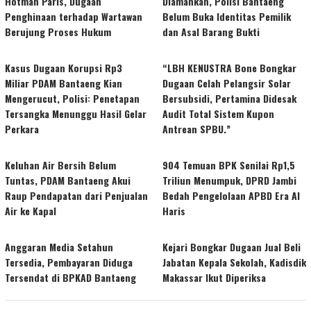
Hotman Paris, Dugaan
Diamankan, Polisi Bantaeng
Penghinaan terhadap Wartawan
Belum Buka Identitas Pemilik
Berujung Proses Hukum
dan Asal Barang Bukti
Kasus Dugaan Korupsi Rp3
“LBH KENUSTRA Bone Bongkar
Miliar PDAM Bantaeng Kian
Dugaan Celah Pelangsir Solar
Mengerucut, Polisi: Penetapan
Bersubsidi, Pertamina Didesak
Tersangka Menunggu Hasil Gelar
Audit Total Sistem Kupon
Perkara
Antrean SPBU.”
Keluhan Air Bersih Belum
904 Temuan BPK Senilai Rp1,5
Tuntas, PDAM Bantaeng Akui
Triliun Menumpuk, DPRD Jambi
Raup Pendapatan dari Penjualan
Bedah Pengelolaan APBD Era Al
Air ke Kapal
Haris
Anggaran Media Setahun
Kejari Bongkar Dugaan Jual Beli
Tersedia, Pembayaran Diduga
Jabatan Kepala Sekolah, Kadisdik
Tersendat di BPKAD Bantaeng
Makassar Ikut Diperiksa