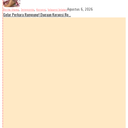
,
,
,
Agustus 6, 2026
Berita Utama
Jeneponto
Korupsi
Sulawesi Selatan
Gelar Perkara Rampung! Dugaan Korupsi Rp…