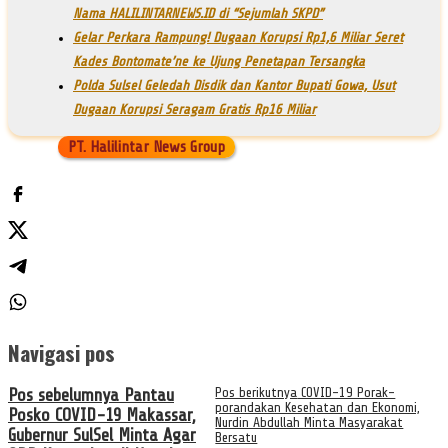
Nama HALILINTARNEWS.ID di “Sejumlah SKPD”
Gelar Perkara Rampung! Dugaan Korupsi Rp1,6 Miliar Seret
Kades Bontomate’ne ke Ujung Penetapan Tersangka
Polda Sulsel Geledah Disdik dan Kantor Bupati Gowa, Usut
Dugaan Korupsi Seragam Gratis Rp16 Miliar
PT. Halilintar News Group
Navigasi pos
Pos sebelumnya
Pantau
Pos berikutnya
COVID-19 Porak-
porandakan Kesehatan dan Ekonomi,
Posko COVID-19 Makassar,
Nurdin Abdullah Minta Masyarakat
Gubernur SulSel Minta Agar
Bersatu