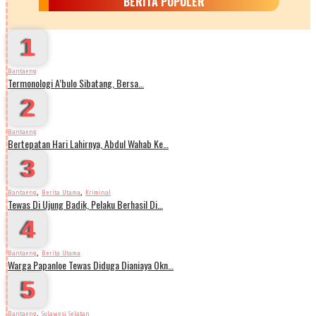
BERITA POPULER
1
Bantaeng
Termonologi A’bulo Sibatang, Bersa…
2
Bantaeng
Bertepatan Hari Lahirnya, Abdul Wahab Ke…
3
,
,
Bantaeng
Berita Utama
Kriminal
Tewas Di Ujung Badik, Pelaku Berhasil Di…
4
,
Bantaeng
Berita Utama
Warga Papanloe Tewas Diduga Dianiaya Okn…
5
,
Bantaeng
Sulawesi Selatan