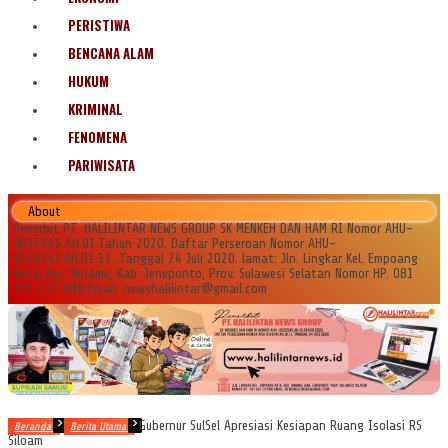
PERISTIWA
BENCANA ALAM
HUKUM
KRIMINAL
FENOMENA
PARIWISATA
About
Penerbit PT. HALILINTAR NEWS GROUP SK MENKEH DAN HAM RI Nomor AHU-
0035545.AH.01.Tahun 2020. Daftar Perseroan Nomor AHU-
0120147.AH.01.11. Tanggal 24 Juli 2020. lamat: Jln. Lingkar Kel. Empoang
Kota, Kec. Binamu, Kab. Jeneponto, Prov. Sulawesi Selatan Nomor HP. 081
355 177 988 Email: newshalilintar@gmail.com
Gubernur SulSel Apresiasi Kesiapan Ruang Isolasi RS
Beranda
Berita Utama
Siloam