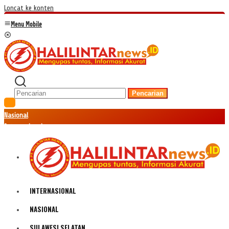
Loncat ke konten
Menu Mobile
Pencarian
Nasional
Internasional
Hukum
Kriminal
Peristiwa
Ekonomi
Politik
INTERNASIONAL
Fenomena
Teknologi
NASIONAL
Olahraga
SULAWESI SELATAN
Pendidikan