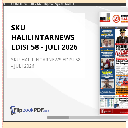
SKU-HN EDISI KE-54 | JULI 2026 - Flip the Page to Read !!!