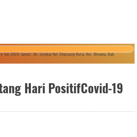
li 2020. lamat: Jln. Lingkar Kel. Empoang Kota, Kec. Binamu, Kab.
tang Hari PositifCovid-19