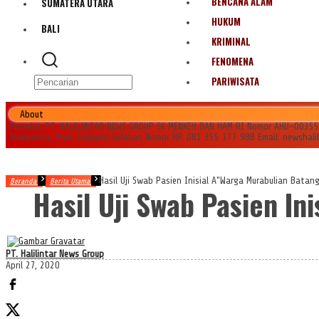
BENCANA ALAM
SUMATERA UTARA
HUKUM
BALI
KRIMINAL
FENOMENA
PARIWISATA
About
Penerbit PT. HALILINTAR NEWS GROUP SK MENKEH DAN HAM RI Nomor AHU-0035545.
Jeneponto, Prov. Sulawesi Selatan Nomor HP. 081 355 177 988 Email: newshal
Hasil Uji Swab Pasien Inisial A"Warga Murabulian Batang
Beranda
Berita Utama
Hasil Uji Swab Pasien In
PT. Halilintar News Group
April 27, 2020