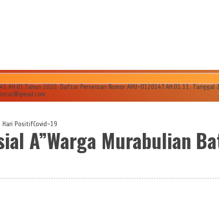
AH.01.Tahun 2020. Daftar Perseroan Nomor AHU-0120147.AH.01.11. Tanggal 24 Ju
ilintar@gmail.com
 Hari PositifCovid-19
isial A”Warga Murabulian Ba