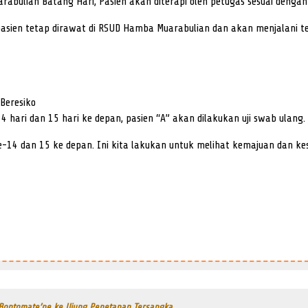
abulian Batang Hari, Pasien akan diterapi oleh petugas sesuai dengan
 pasien tetap dirawat di RSUD Hamba Muarabulian dan akan menjalani te
 Beresiko
4 hari dan 15 hari ke depan, pasien “A” akan dilakukan uji swab ulang.
-14 dan 15 ke depan. Ini kita lakukan untuk melihat kemajuan dan kesemb
 Bontomate’ne ke Ujung Penetapan Tersangka