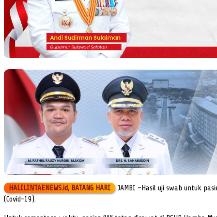
HALILINTAENEWS.id, BATANG HARI
JAMBI –Hasil uji swab untuk pasie
(Covid-19).