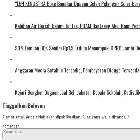
“LBH KENUSTRA Bone Bongkar Dugaan Celah Pelangsir Solar Bers
Keluhan Air Bersih Belum Tuntas, PDAM Bantaeng Akui Raup Penda
904 Temuan BPK Senilai Rp1,5 Triliun Menumpuk, DPRD Jambi Be
Anggaran Media Setahun Tersedia, Pembayaran Diduga Tersenda
Kejari Bongkar Dugaan Jual Beli Jabatan Kepala Sekolah, Kadisdi
Tinggalkan Balasan
Alamat email Anda tidak akan dipublikasikan.
Ruas yang wajib ditandai
*
Komentar