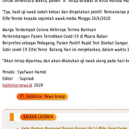
Untuk sementara waktu, pasien “A” tetap dirawat di RSUD Hamba Muar
“Iya, hasil uji swab sudah keluar dan dinyatakan positif. Rencananya
Elfie Yennie kepada sejumlah awak.media Minggu 26/4/2020
Warga Terdampak Corona Akhirnya Terima Bantuan
Perkembangan Pasien Terindikasi Covid-19 di Muara Bulian
Berprofesi sebagai Pedagang, Pasien Positif Rapid Test Disebut Sangat
Jubir covid-19 Elfei Yenni Batang Hari ini menjelaskan, dalam waktu 1
“Akan tetap dipantau, dan akan dilakukan uji swab ulang pada hari ke
Penulis : Syafwan Hamid
Editor : Supriadi
halilintarnews.id
. 2020
PT. Halilintar News Group
BACAAN LAINNYA
Gelar Perkara Rampung! Dugaan Korupsi Rp1,6 Miliar Seret Kades