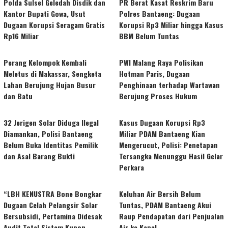
Polda Sulsel Geledah Disdik dan
PR Berat Kasat Reskrim Baru
Kantor Bupati Gowa, Usut
Polres Bantaeng: Dugaan
Dugaan Korupsi Seragam Gratis
Korupsi Rp3 Miliar hingga Kasus
Rp16 Miliar
BBM Belum Tuntas
Perang Kelompok Kembali
PWI Malang Raya Polisikan
Meletus di Makassar, Sengketa
Hotman Paris, Dugaan
Lahan Berujung Hujan Busur
Penghinaan terhadap Wartawan
dan Batu
Berujung Proses Hukum
32 Jerigen Solar Diduga Ilegal
Kasus Dugaan Korupsi Rp3
Diamankan, Polisi Bantaeng
Miliar PDAM Bantaeng Kian
Belum Buka Identitas Pemilik
Mengerucut, Polisi: Penetapan
dan Asal Barang Bukti
Tersangka Menunggu Hasil Gelar
Perkara
“LBH KENUSTRA Bone Bongkar
Keluhan Air Bersih Belum
Dugaan Celah Pelangsir Solar
Tuntas, PDAM Bantaeng Akui
Bersubsidi, Pertamina Didesak
Raup Pendapatan dari Penjualan
Audit Total Sistem Kupon
Air ke Kapal