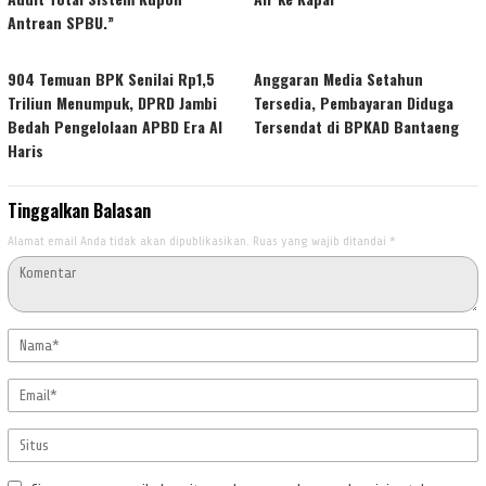
Antrean SPBU.”
904 Temuan BPK Senilai Rp1,5
Anggaran Media Setahun
Triliun Menumpuk, DPRD Jambi
Tersedia, Pembayaran Diduga
Bedah Pengelolaan APBD Era Al
Tersendat di BPKAD Bantaeng
Haris
Tinggalkan Balasan
Alamat email Anda tidak akan dipublikasikan.
Ruas yang wajib ditandai
*