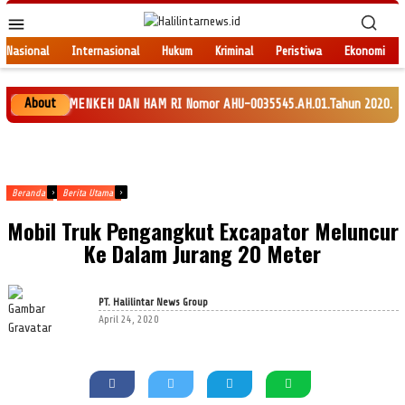
Loncat
Menu
ke
Mobile
konten
Nasional
Internasional
Hukum
Kriminal
Peristiwa
Ekonomi
About
 SK MENKEH DAN HAM RI Nomor AHU-0035545.AH.01.Tahun 2020. Daftar Persero
Beranda
Berita Utama
Mobil Truk Pengangkut Excapator Meluncur
Ke Dalam Jurang 20 Meter
PT. Halilintar News Group
April 24, 2020