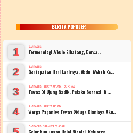
BERITA POPULER
BANTAENG
1
Termonologi A’bulo Sibatang, Bersa…
BANTAENG
2
Bertepatan Hari Lahirnya, Abdul Wahab Ke…
,
,
BANTAENG
BERITA UTAMA
KRIMINAL
3
Tewas Di Ujung Badik, Pelaku Berhasil Di…
,
BANTAENG
BERITA UTAMA
4
Warga Papanloe Tewas Diduga Dianiaya Okn…
,
BANTAENG
SULAWESI SELATAN
5
Gelar Kunjungan Halal Bihalal, Keluarga …