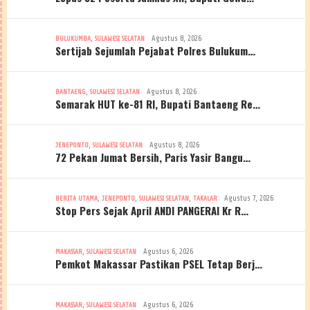
,
Agustus 8, 2026
BULUKUMBA
SULAWESI SELATAN
Sertijab Sejumlah Pejabat Polres Bulukum…
,
Agustus 8, 2026
BANTAENG
SULAWESI SELATAN
Semarak HUT ke-81 RI, Bupati Bantaeng Re…
,
Agustus 8, 2026
JENEPONTO
SULAWESI SELATAN
72 Pekan Jumat Bersih, Paris Yasir Bangu…
,
,
,
Agustus 7, 2026
BERITA UTAMA
JENEPONTO
SULAWESI SELATAN
TAKALAR
Stop Pers Sejak April ANDI PANGERAI Kr R…
,
Agustus 6, 2026
MAKASSAR
SULAWESI SELATAN
Pemkot Makassar Pastikan PSEL Tetap Berj…
,
Agustus 6, 2026
MAKASSAR
SULAWESI SELATAN