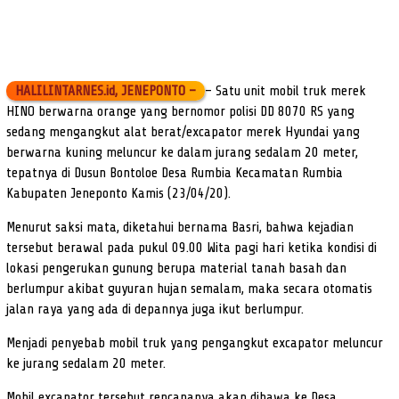
HALILINTARNES.id, JENEPONTO –
– Satu unit mobil truk merek
HINO berwarna orange yang bernomor polisi DD 8070 RS yang
sedang mengangkut alat berat/excapator merek Hyundai yang
berwarna kuning meluncur ke dalam jurang sedalam 20 meter,
tepatnya di Dusun Bontoloe Desa Rumbia Kecamatan Rumbia
Kabupaten Jeneponto Kamis (23/04/20).
Menurut saksi mata, diketahui bernama Basri, bahwa kejadian
tersebut berawal pada pukul 09.00 Wita pagi hari ketika kondisi di
lokasi pengerukan gunung berupa material tanah basah dan
berlumpur akibat guyuran hujan semalam, maka secara otomatis
jalan raya yang ada di depannya juga ikut berlumpur.
Menjadi penyebab mobil truk yang pengangkut excapator meluncur
ke jurang sedalam 20 meter.
Mobil excapator tersebut rencananya akan dibawa ke Desa