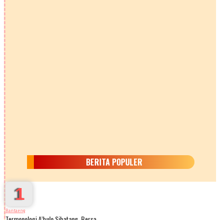
BERITA POPULER
1
Bantaeng
Termonologi A’bulo Sibatang, Bersa…