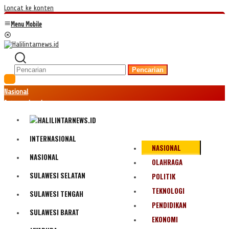
Loncat ke konten
Menu Mobile
Pencarian
Nasional
Internasional
Hukum
Kriminal
Peristiwa
INTERNASIONAL
NASIONAL
Ekonomi
NASIONAL
Politik
OLAHRAGA
Fenomena
SULAWESI SELATAN
POLITIK
Teknologi
TEKNOLOGI
SULAWESI TENGAH
Olahraga
PENDIDIKAN
Pendidikan
SULAWESI BARAT
Bencana Alam
EKONOMI