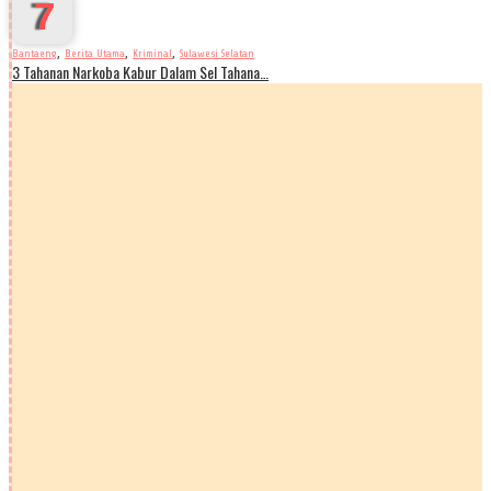
7
,
,
,
Bantaeng
Berita Utama
Kriminal
Sulawesi Selatan
3 Tahanan Narkoba Kabur Dalam Sel Tahana…