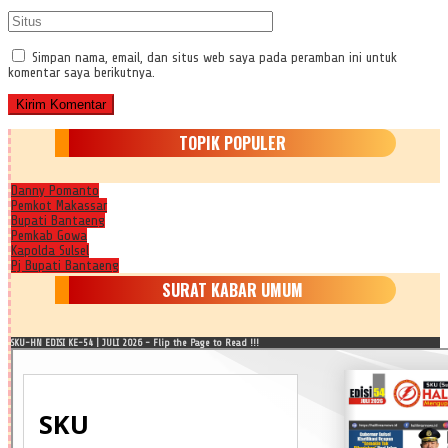
Simpan nama, email, dan situs web saya pada peramban ini untuk
komentar saya berikutnya.
TOPIK POPULER
Danny Pomanto
Pemkot Makassar
Bupati Bantaeng
Pemkab Gowa
Kapolda Sulsel
Pj Bupati Bantaeng
SURAT KABAR UMUM
SKU-HN EDISI KE-54 | JULI 2026 - Flip the Page to Read !!!