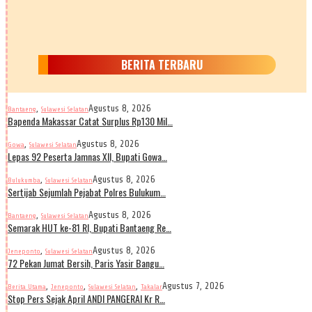
BERITA TERBARU
,
Agustus 8, 2026
Bantaeng
Sulawesi Selatan
Bapenda Makassar Catat Surplus Rp130 Mil…
,
Agustus 8, 2026
Gowa
Sulawesi Selatan
Lepas 92 Peserta Jamnas XII, Bupati Gowa…
,
Agustus 8, 2026
Bulukumba
Sulawesi Selatan
Sertijab Sejumlah Pejabat Polres Bulukum…
,
Agustus 8, 2026
Bantaeng
Sulawesi Selatan
Semarak HUT ke-81 RI, Bupati Bantaeng Re…
,
Agustus 8, 2026
Jeneponto
Sulawesi Selatan
72 Pekan Jumat Bersih, Paris Yasir Bangu…
,
,
,
Agustus 7, 2026
Berita Utama
Jeneponto
Sulawesi Selatan
Takalar
Stop Pers Sejak April ANDI PANGERAI Kr R…