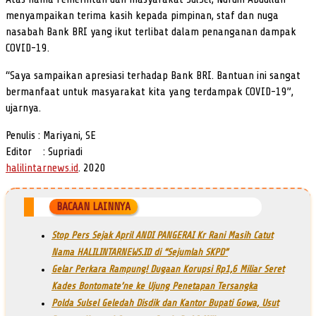
menyampaikan terima kasih kepada pimpinan, staf dan nuga
nasabah Bank BRI yang ikut terlibat dalam penanganan dampak
COVID-19.
“Saya sampaikan apresiasi terhadap Bank BRI. Bantuan ini sangat
bermanfaat untuk masyarakat kita yang terdampak COVID-19”,
ujarnya.
Penulis : Mariyani, SE
Editor : Supriadi
halilintarnews.id
. 2020
BACAAN LAINNYA
Stop Pers Sejak April ANDI PANGERAI Kr Rani Masih Catut
Nama HALILINTARNEWS.ID di “Sejumlah SKPD”
Gelar Perkara Rampung! Dugaan Korupsi Rp1,6 Miliar Seret
Kades Bontomate’ne ke Ujung Penetapan Tersangka
Polda Sulsel Geledah Disdik dan Kantor Bupati Gowa, Usut