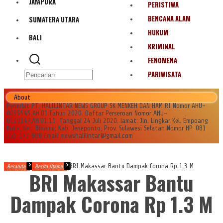
JAYAPURA
PERISTIWA
BENCANA ALAM
SUMATERA UTARA
HUKUM
BALI
KRIMINAL
FENOMENA
PARIWISATA
About
Penerbit PT. HALILINTAR NEWS GROUP SK MENKEH DAN HAM RI Nomor AHU-
0035545.AH.01.Tahun 2020. Daftar Perseroan Nomor AHU-
0120147.AH.01.11. Tanggal 24 Juli 2020. lamat: Jln. Lingkar Kel. Empoang
Kota, Kec. Binamu, Kab. Jeneponto, Prov. Sulawesi Selatan Nomor HP. 081
355 177 988 Email: newshalilintar@gmail.com
BRI Makassar Bantu Dampak Corona Rp 1.3 M
Beranda
Berita Utama
BRI Makassar Bantu
Dampak Corona Rp 1.3 M