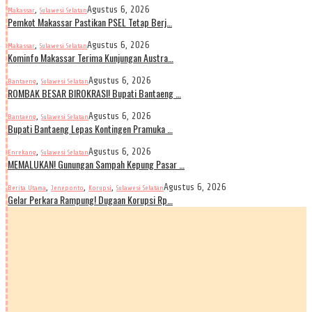
,
Agustus 6, 2026
Makassar
Sulawesi Selatan
Pemkot Makassar Pastikan PSEL Tetap Berj…
,
Agustus 6, 2026
Makassar
Sulawesi Selatan
Kominfo Makassar Terima Kunjungan Austra…
,
Agustus 6, 2026
Bantaeng
Sulawesi Selatan
ROMBAK BESAR BIROKRASI! Bupati Bantaeng …
,
Agustus 6, 2026
Bantaeng
Sulawesi Selatan
Bupati Bantaeng Lepas Kontingen Pramuka …
,
Agustus 6, 2026
Enrekang
Sulawesi Selatan
MEMALUKAN! Gunungan Sampah Kepung Pasar …
,
,
,
Agustus 6, 2026
Berita Utama
Jeneponto
Korupsi
Sulawesi Selatan
Gelar Perkara Rampung! Dugaan Korupsi Rp…