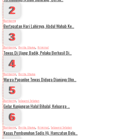
2
Bantaeng
Bertepatan Hari Lahirnya, Abdul Wahab Ke…
3
,
,
Bantaeng
Berita Utama
Kriminal
Tewas Di Ujung Badik, Pelaku Berhasil Di…
4
,
Bantaeng
Berita Utama
Warga Papanloe Tewas Diduga Dianiaya Okn…
5
,
Bantaeng
Sulawesi Selatan
Gelar Kunjungan Halal Bihalal, Keluarga …
6
,
,
,
Bantaeng
Berita Utama
Kriminal
Sulawesi Selatan
Kasus Pembunuhan Sadis Hj. Hamzatun Belu…