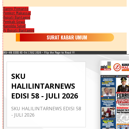
Danny Pomanto
Pemkot Makassar
Bupati Bantaeng
Pemkab Gowa
Kapolda Sulsel
Pj Bupati Bantaeng
SURAT KABAR UMUM
SKU-HN EDISI KE-54 | JULI 2026 - Flip the Page to Read !!!