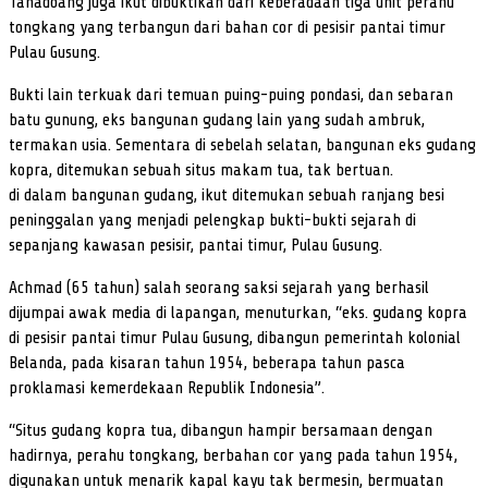
Tanadoang juga ikut dibuktikan dari keberadaan tiga unit perahu
tongkang yang terbangun dari bahan cor di pesisir pantai timur
Pulau Gusung.
Bukti lain terkuak dari temuan puing-puing pondasi, dan sebaran
batu gunung, eks bangunan gudang lain yang sudah ambruk,
termakan usia. Sementara di sebelah selatan, bangunan eks gudang
kopra, ditemukan sebuah situs makam tua, tak bertuan.
di dalam bangunan gudang, ikut ditemukan sebuah ranjang besi
peninggalan yang menjadi pelengkap bukti-bukti sejarah di
sepanjang kawasan pesisir, pantai timur, Pulau Gusung.
Achmad (65 tahun) salah seorang saksi sejarah yang berhasil
dijumpai awak media di lapangan, menuturkan, “eks. gudang kopra
di pesisir pantai timur Pulau Gusung, dibangun pemerintah kolonial
Belanda, pada kisaran tahun 1954, beberapa tahun pasca
proklamasi kemerdekaan Republik Indonesia”.
“Situs gudang kopra tua, dibangun hampir bersamaan dengan
hadirnya, perahu tongkang, berbahan cor yang pada tahun 1954,
digunakan untuk menarik kapal kayu tak bermesin, bermuatan