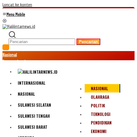
Loncat ke konten
Menu Mobile
Pencarian
Nasional
Internasional
Hukum
Kriminal
Peristiwa
INTERNASIONAL
NASIONAL
Ekonomi
NASIONAL
Politik
OLAHRAGA
Fenomena
SULAWESI SELATAN
POLITIK
Teknologi
TEKNOLOGI
SULAWESI TENGAH
Olahraga
PENDIDIKAN
Pendidikan
SULAWESI BARAT
Bencana Alam
EKONOMI