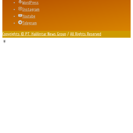
WordPress
Instagram
Youtube
Telegram
Copyrights © PT. Halilintar News Group
/
All Rights Reserved