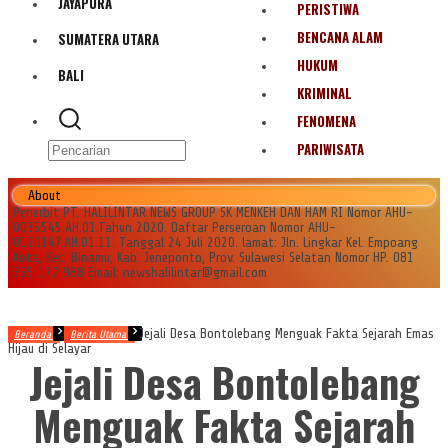
JAYAPURA
PERISTIWA
BENCANA ALAM
SUMATERA UTARA
HUKUM
BALI
KRIMINAL
FENOMENA
PARIWISATA
About
Penerbit PT. HALILINTAR NEWS GROUP SK MENKEH DAN HAM RI Nomor AHU-
0035545.AH.01.Tahun 2020. Daftar Perseroan Nomor AHU-
0120147.AH.01.11. Tanggal 24 Juli 2020. lamat: Jln. Lingkar Kel. Empoang
Kota, Kec. Binamu, Kab. Jeneponto, Prov. Sulawesi Selatan Nomor HP. 081
355 177 988 Email: newshalilintar@gmail.com
Jejali Desa Bontolebang Menguak Fakta Sejarah Emas
Beranda
Berita Utama
Hijau di Selayar
Jejali Desa Bontolebang
Menguak Fakta Sejarah