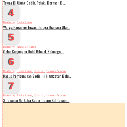
Tewas Di Ujung Badik, Pelaku Berhasil Di…
4
,
Bantaeng
Berita Utama
Warga Papanloe Tewas Diduga Dianiaya Okn…
5
,
Bantaeng
Sulawesi Selatan
Gelar Kunjungan Halal Bihalal, Keluarga …
6
,
,
,
Bantaeng
Berita Utama
Kriminal
Sulawesi Selatan
Kasus Pembunuhan Sadis Hj. Hamzatun Belu…
7
,
,
,
Bantaeng
Berita Utama
Kriminal
Sulawesi Selatan
3 Tahanan Narkoba Kabur Dalam Sel Tahana…