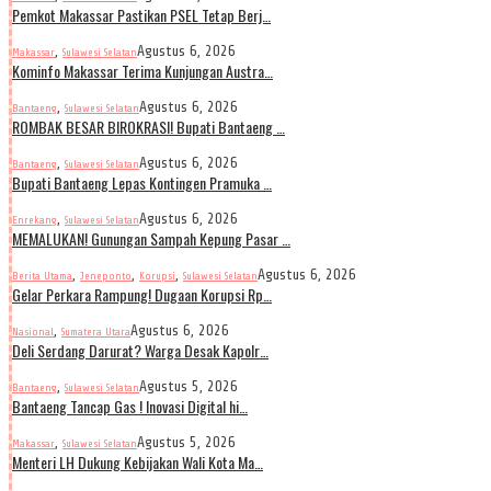
Pemkot Makassar Pastikan PSEL Tetap Berj…
,
Agustus 6, 2026
Makassar
Sulawesi Selatan
Kominfo Makassar Terima Kunjungan Austra…
,
Agustus 6, 2026
Bantaeng
Sulawesi Selatan
ROMBAK BESAR BIROKRASI! Bupati Bantaeng …
,
Agustus 6, 2026
Bantaeng
Sulawesi Selatan
Bupati Bantaeng Lepas Kontingen Pramuka …
,
Agustus 6, 2026
Enrekang
Sulawesi Selatan
MEMALUKAN! Gunungan Sampah Kepung Pasar …
,
,
,
Agustus 6, 2026
Berita Utama
Jeneponto
Korupsi
Sulawesi Selatan
Gelar Perkara Rampung! Dugaan Korupsi Rp…
,
Agustus 6, 2026
Nasional
Sumatera Utara
Deli Serdang Darurat? Warga Desak Kapolr…
,
Agustus 5, 2026
Bantaeng
Sulawesi Selatan
Bantaeng Tancap Gas ! Inovasi Digital hi…
,
Agustus 5, 2026
Makassar
Sulawesi Selatan
Menteri LH Dukung Kebijakan Wali Kota Ma…