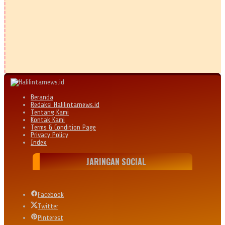
Beranda
Redaksi Halilintarnews.id
Tentang Kami
Kontak Kami
Terms & Condition Page
Privacy Policy
Index
JARINGAN SOCIAL
Facebook
Twitter
Pinterest