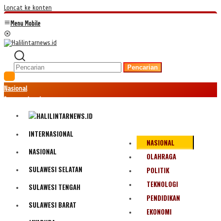
Loncat ke konten
Menu Mobile
Pencarian
Nasional
Internasional
Hukum
Kriminal
Peristiwa
INTERNASIONAL
NASIONAL
Ekonomi
NASIONAL
Politik
OLAHRAGA
Fenomena
SULAWESI SELATAN
POLITIK
Teknologi
TEKNOLOGI
SULAWESI TENGAH
Olahraga
PENDIDIKAN
Pendidikan
SULAWESI BARAT
Bencana Alam
EKONOMI