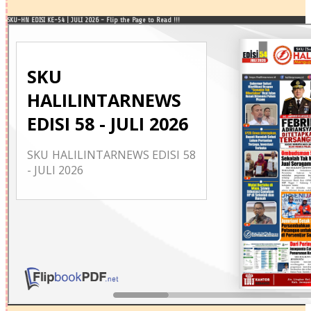
SKU-HN EDISI KE-54 | JULI 2026 - Flip the Page to Read !!!