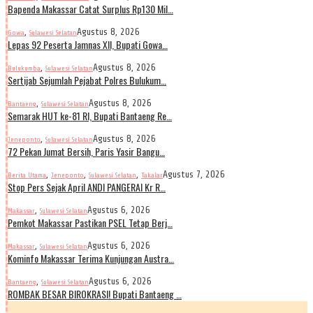
Bapenda Makassar Catat Surplus Rp130 Mil…
,
Agustus 8, 2026
Gowa
Sulawesi Selatan
Lepas 92 Peserta Jamnas XII, Bupati Gowa…
,
Agustus 8, 2026
Bulukumba
Sulawesi Selatan
Sertijab Sejumlah Pejabat Polres Bulukum…
,
Agustus 8, 2026
Bantaeng
Sulawesi Selatan
Semarak HUT ke-81 RI, Bupati Bantaeng Re…
,
Agustus 8, 2026
Jeneponto
Sulawesi Selatan
72 Pekan Jumat Bersih, Paris Yasir Bangu…
,
,
,
Agustus 7, 2026
Berita Utama
Jeneponto
Sulawesi Selatan
Takalar
Stop Pers Sejak April ANDI PANGERAI Kr R…
,
Agustus 6, 2026
Makassar
Sulawesi Selatan
Pemkot Makassar Pastikan PSEL Tetap Berj…
,
Agustus 6, 2026
Makassar
Sulawesi Selatan
Kominfo Makassar Terima Kunjungan Austra…
,
Agustus 6, 2026
Bantaeng
Sulawesi Selatan
ROMBAK BESAR BIROKRASI! Bupati Bantaeng …