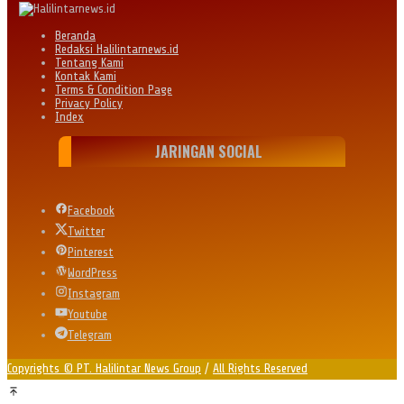
Beranda
Redaksi Halilintarnews.id
Tentang Kami
Kontak Kami
Terms & Condition Page
Privacy Policy
Index
JARINGAN SOCIAL
Facebook
Twitter
Pinterest
WordPress
Instagram
Youtube
Telegram
Copyrights © PT. Halilintar News Group
/
All Rights Reserved