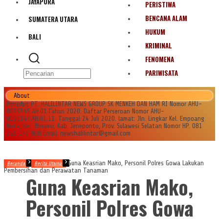
JAYAPURA
PERISTIWA
BENCANA ALAM
SUMATERA UTARA
HUKUM
BALI
KRIMINAL
FENOMENA
PARIWISATA
About
Penerbit PT. HALILINTAR NEWS GROUP SK MENKEH DAN HAM RI Nomor AHU-
0035545.AH.01.Tahun 2020. Daftar Perseroan Nomor AHU-
0120147.AH.01.11. Tanggal 24 Juli 2020. lamat: Jln. Lingkar Kel. Empoang
Kota, Kec. Binamu, Kab. Jeneponto, Prov. Sulawesi Selatan Nomor HP. 081
355 177 988 Email: newshalilintar@gmail.com
Guna Keasrian Mako, Personil Polres Gowa Lakukan
Beranda
Berita Utama
Pembersihan dan Perawatan Tanaman
Guna Keasrian Mako,
Personil Polres Gowa