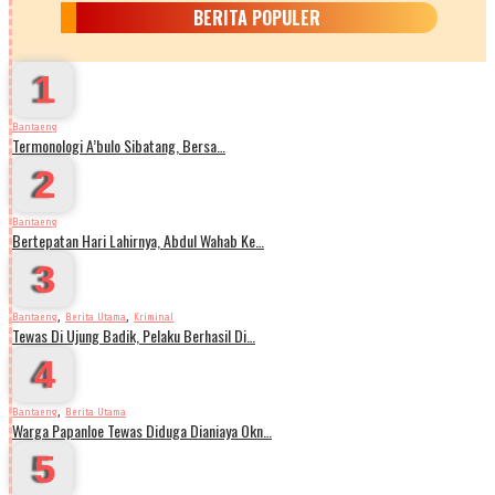
BERITA POPULER
1
Bantaeng
Termonologi A’bulo Sibatang, Bersa…
2
Bantaeng
Bertepatan Hari Lahirnya, Abdul Wahab Ke…
3
,
,
Bantaeng
Berita Utama
Kriminal
Tewas Di Ujung Badik, Pelaku Berhasil Di…
4
,
Bantaeng
Berita Utama
Warga Papanloe Tewas Diduga Dianiaya Okn…
5