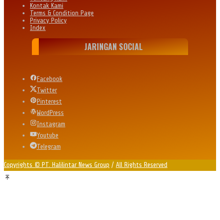
Kontak Kami
Terms & Condition Page
Privacy Policy
Index
JARINGAN SOCIAL
Facebook
Twitter
Pinterest
WordPress
Instagram
Youtube
Telegram
Copyrights © PT. Halilintar News Group
/
All Rights Reserved