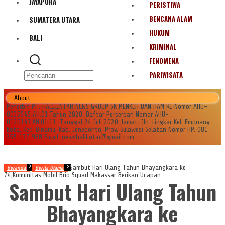
JAYAPURA
PERISTIWA
BENCANA ALAM
SUMATERA UTARA
HUKUM
BALI
KRIMINAL
FENOMENA
PARIWISATA
About
Penerbit PT. HALILINTAR NEWS GROUP SK MENKEH DAN HAM RI Nomor AHU-
0035545.AH.01.Tahun 2020. Daftar Perseroan Nomor AHU-
0120147.AH.01.11. Tanggal 24 Juli 2020. lamat: Jln. Lingkar Kel. Empoang
Kota, Kec. Binamu, Kab. Jeneponto, Prov. Sulawesi Selatan Nomor HP. 081
355 177 988 Email: newshalilintar@gmail.com
Sambut Hari Ulang Tahun Bhayangkara ke
Beranda
Berita Utama
74,Komunitas Mobil Brio Squad Makassar Berikan Ucapan
Sambut Hari Ulang Tahun
Bhayangkara ke