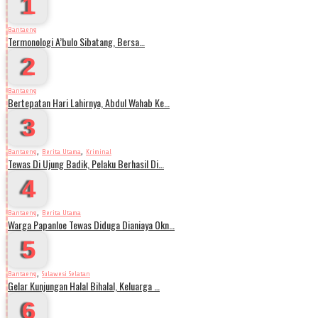
1
Bantaeng
Termonologi A’bulo Sibatang, Bersa…
2
Bantaeng
Bertepatan Hari Lahirnya, Abdul Wahab Ke…
3
,
,
Bantaeng
Berita Utama
Kriminal
Tewas Di Ujung Badik, Pelaku Berhasil Di…
4
,
Bantaeng
Berita Utama
Warga Papanloe Tewas Diduga Dianiaya Okn…
5
,
Bantaeng
Sulawesi Selatan
Gelar Kunjungan Halal Bihalal, Keluarga …
6