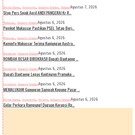
,
,
,
Agustus 7, 2026
Berita Utama
Jeneponto
Sulawesi Selatan
Takalar
Stop Pers Sejak April ANDI PANGERAI Kr R…
,
Agustus 6, 2026
Makassar
Sulawesi Selatan
Pemkot Makassar Pastikan PSEL Tetap Berj…
,
Agustus 6, 2026
Makassar
Sulawesi Selatan
Kominfo Makassar Terima Kunjungan Austra…
,
Agustus 6, 2026
Bantaeng
Sulawesi Selatan
ROMBAK BESAR BIROKRASI! Bupati Bantaeng …
,
Agustus 6, 2026
Bantaeng
Sulawesi Selatan
Bupati Bantaeng Lepas Kontingen Pramuka …
,
Agustus 6, 2026
Enrekang
Sulawesi Selatan
MEMALUKAN! Gunungan Sampah Kepung Pasar …
,
,
,
Agustus 6, 2026
Berita Utama
Jeneponto
Korupsi
Sulawesi Selatan
Gelar Perkara Rampung! Dugaan Korupsi Rp…