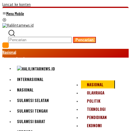
Loncat ke konten
Menu Mobile
Pencarian
Nasional
Internasional
Hukum
Kriminal
Peristiwa
INTERNASIONAL
NASIONAL
Ekonomi
NASIONAL
Politik
OLAHRAGA
Fenomena
SULAWESI SELATAN
POLITIK
Teknologi
TEKNOLOGI
SULAWESI TENGAH
Olahraga
PENDIDIKAN
Pendidikan
SULAWESI BARAT
Bencana Alam
EKONOMI