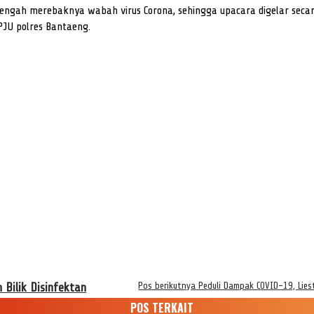
i tengah merebaknya wabah virus Corona, sehingga upacara digelar sec
PJU polres Bantaeng.
Bilik Disinfektan
Pos berikutnya
Peduli Dampak COVID-19, Lies
POS TERKAIT