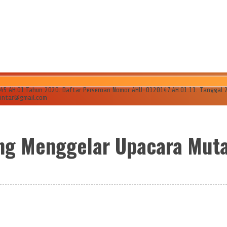
AH.01.Tahun 2020. Daftar Perseroan Nomor AHU-0120147.AH.01.11. Tanggal 24 Ju
ilintar@gmail.com
b
ng Menggelar Upacara Mutas