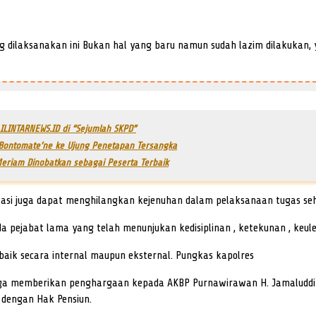
ilaksanakan ini Bukan hal yang baru namun sudah lazim dilakukan, y
ILINTARNEWS.ID di “Sejumlah SKPD”
 Bontomate’ne ke Ujung Penetapan Tersangka
 Meriam Dinobatkan sebagai Peserta Terbaik
asi juga dapat menghilangkan kejenuhan dalam pelaksanaan tugas seha
 pejabat lama yang telah menunjukan kedisiplinan , ketekunan , keul
aik secara internal maupun eksternal. Pungkas kapolres
uga memberikan penghargaan kepada AKBP Purnawirawan H. Jamaluddin
 dengan Hak Pensiun.