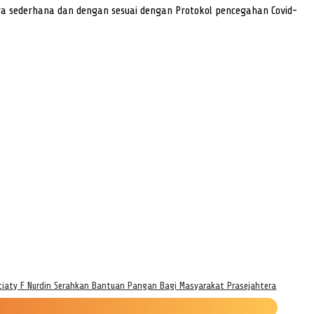
ara sederhana dan dengan sesuai dengan Protokol pencegahan Covid-
tiaty F Nurdin Serahkan Bantuan Pangan Bagi Masyarakat Prasejahtera