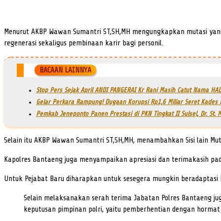
Menurut AKBP Wawan Sumantri ST,SH,MH mengungkapkan mutasi yang d
regenerasi sekaligus pembinaan karir bagi personil.
BACAAN LAINNYA
Stop Pers Sejak April ANDI PANGERAI Kr Rani Masih Catut Nama HAL
Gelar Perkara Rampung! Dugaan Korupsi Rp1,6 Miliar Seret Kades
Pemkab Jeneponto Panen Prestasi di PKN Tingkat II Sulsel, Dr. St.
Selain itu AKBP Wawan Sumantri ST,SH,MH, menambahkan Sisi lain Mut
Kapolres Bantaeng juga menyampaikan apresiasi dan terimakasih pada
Untuk Pejabat Baru diharapkan untuk sesegera mungkin beradaptasi b
Selain melaksanakan serah terima Jabatan Polres Bantaeng j
keputusan pimpinan polri, yaitu pemberhentian dengan hormat