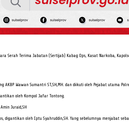
ra Serah Terima Jabatan (Sertijab) Kabag Ops, Kasat Narkoba, Kapol
ng AKBP Wawan Sumantri ST,SH,MH. dan diikuti oleh Pejabat utama Polr
gantikan oleh Kompol Jafar Tontong.
 Amin Juraid,SH
os, digantikan oleh Iptu Syahruddin,SH. Yang sebelumnya menjabat se