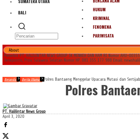
BENCANA ALAM
SUMATERA UTARA
HUKUM
BALI
KRIMINAL
FENOMENA
PARIWISATA
About
Penerbit PT. HALILINTAR NEWS GROUP SK MENKEH DAN HAM RI Nomor AHU-0035545.
Jeneponto, Prov. Sulawesi Selatan Nomor HP. 081 355 177 988 Email: newshal
Polres Bantaeng Menggelar Upacara Mutasi dan Sertija
Beranda
Berita Utama
Polres Bantae
PT. Halilintar News Group
April 3, 2020