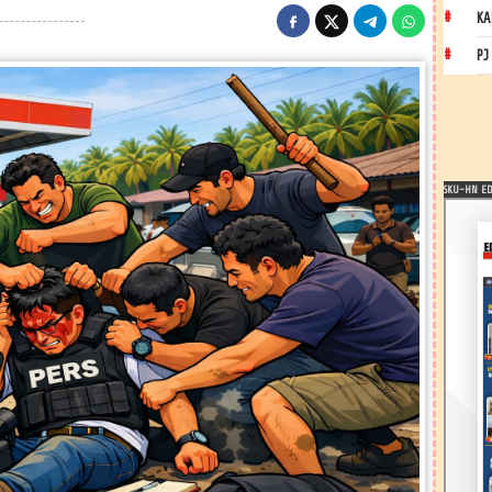
KA
PJ
SKU-HN EDI