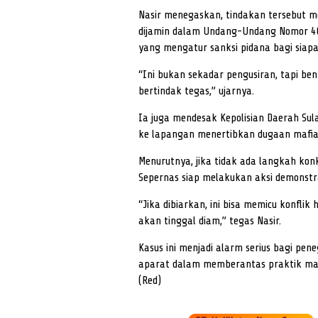
Nasir menegaskan, tindakan tersebut 
dijamin dalam Undang-Undang Nomor 40 
yang mengatur sanksi pidana bagi siapa
“Ini bukan sekadar pengusiran, tapi be
bertindak tegas,” ujarnya.
Ia juga mendesak Kepolisian Daerah Sul
ke lapangan menertibkan dugaan mafia B
Menurutnya, jika tidak ada langkah ko
Sepernas siap melakukan aksi demonstra
“Jika dibiarkan, ini bisa memicu konfli
akan tinggal diam,” tegas Nasir.
Kasus ini menjadi alarm serius bagi pe
aparat dalam memberantas praktik mafia
(Red)