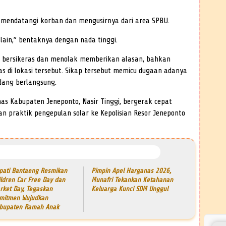
g mendatangi korban dan mengusirnya dari area SPBU.
U lain,” bentaknya dengan nada tinggi.
ap bersikeras dan menolak memberikan alasan, bahkan
 di lokasi tersebut. Sikap tersebut memicu dugaan adanya
edang berlangsung.
nas Kabupaten Jeneponto, Nasir Tinggi, bergerak cepat
n praktik pengepulan solar ke Kepolisian Resor Jeneponto
pati Bantaeng Resmikan
Pimpin Apel Harganas 2026,
ildren Car Free Day dan
Munafri Tekankan Ketahanan
rket Day, Tegaskan
Keluarga Kunci SDM Unggul
mitmen Wujudkan
bupaten Ramah Anak