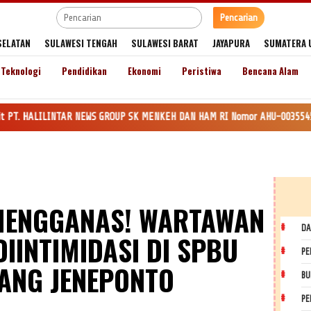
Pencarian
SELATAN
SULAWESI TENGAH
SULAWESI BARAT
JAYAPURA
SUMATERA 
Teknologi
Pendidikan
Ekonomi
Peristiwa
Bencana Alam
AR NEWS GROUP SK MENKEH DAN HAM RI Nomor AHU-0035545.AH.01.Tahun 2020. D
MENGGANAS! WARTAWAN
DA
DIINTIMIDASI DI SPBU
PE
ANG JENEPONTO
BU
PE