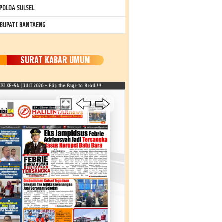
POLDA SULSEL
 BUPATI BANTAENG
SURAT KABAR UMUM
SI KE-54 | JULI 2026 - Flip the Page to Read !!!