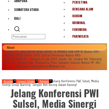
JAYAPURA
PERISTIWA
BENCANA ALAM
SUMATERA UTARA
HUKUM
BALI
KRIMINAL
FENOMENA
PARIWISATA
About
Penerbit PT. HALILINTAR NEWS GROUP SK MENKEH DAN HAM RI Nomor AHU-
0035545.AH.01.Tahun 2020. Daftar Perseroan Nomor AHU-
0120147.AH.01.11. Tanggal 24 Juli 2020. lamat: Jln. Lingkar Kel. Empoang
Kota, Kec. Binamu, Kab. Jeneponto, Prov. Sulawesi Selatan Nomor HP. 081
355 177 988 Email: newshalilintar@gmail.com
Jelang Konferensi PWI Sulsel, Media
Beranda
Sulawesi Selatan
Makassar
Sinergi Group Warning: Jangan Beli Kucing dalam Karung!
Jelang Konferensi PWI
Sulsel, Media Sinergi