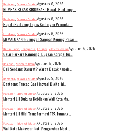
,
Agustus 6, 2026
Bantaeng
Sulawesi Selatan
ROMBAK BESAR BIROKRASI! Bupati Bantaeng …
,
Agustus 6, 2026
Bantaeng
Sulawesi Selatan
Bupati Bantaeng Lepas Kontingen Pramuka …
,
Agustus 6, 2026
Enrekang
Sulawesi Selatan
MEMALUKAN! Gunungan Sampah Kepung Pasar …
,
,
,
Agustus 6, 2026
Berita Utama
Jeneponto
Korupsi
Sulawesi Selatan
Gelar Perkara Rampung! Dugaan Korupsi Rp…
,
Agustus 6, 2026
Nasional
Sumatera Utara
Deli Serdang Darurat? Warga Desak Kapolr…
,
Agustus 5, 2026
Bantaeng
Sulawesi Selatan
Bantaeng Tancap Gas ! Inovasi Digital hi…
,
Agustus 5, 2026
Makassar
Sulawesi Selatan
Menteri LH Dukung Kebijakan Wali Kota Ma…
,
Agustus 5, 2026
Makassar
Sulawesi Selatan
Menteri LH Nilai Transformasi TPA Tamang…
,
Agustus 5, 2026
Makassar
Sulawesi Selatan
Wali Kota Makassar Ikuti Pengarahan Ment…