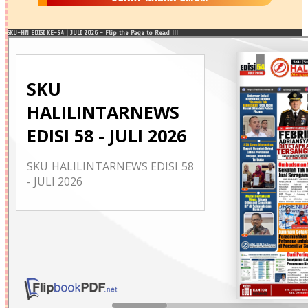
SKU-HN EDISI KE-54 | JULI 2026 - Flip the Page to Read !!!