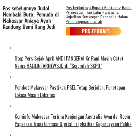
Pos sebelumnya
Judol
Pos berikutnya
Bupati Bantaeng Hadiri
Peringatan Hari Lahir Pancasila,
Membabi Buta, Pemuda di
Wujudkan Semangat Pancasila dalam
Makassar Aniaya Ayah
Pembangunan Daerah
Kandung Demi Uang Judi
POS TERKAIT
Stop Pers Sejak April ANDI PANGERAI Kr Rani Masih Catut
Nama HALILINTARNEWS.ID di “Sejumlah SKPD”
Pemkot Makassar Pastikan PSEL Tetap Berjalan, Penetapan
Lokasi Masih Dibahas
Kominfo Makassar Terima Kunjungan Australia Awards, Roem
Paparkan Transformasi Digital Tingkatkan Kepercayaan Publik