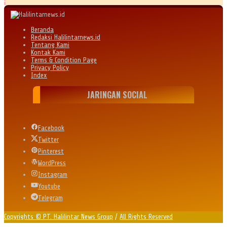
Beranda
Redaksi Halilintarnews.id
Tentang Kami
Kontak Kami
Terms & Condition Page
Privacy Policy
Index
JARINGAN SOCIAL
Facebook
Twitter
Pinterest
WordPress
Instagram
Youtube
Telegram
Copyrights © PT. Halilintar News Group
/
All Rights Reserved