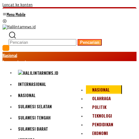
Loncat ke konten
Menu Mobile
Pencarian
Nasional
Internasional
Hukum
Kriminal
Peristiwa
INTERNASIONAL
NASIONAL
Ekonomi
NASIONAL
Politik
OLAHRAGA
Fenomena
SULAWESI SELATAN
POLITIK
Teknologi
TEKNOLOGI
SULAWESI TENGAH
Olahraga
PENDIDIKAN
Pendidikan
SULAWESI BARAT
Bencana Alam
EKONOMI