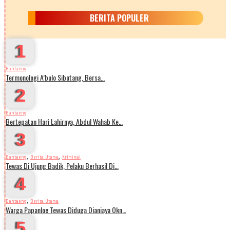
BERITA POPULER
1
Bantaeng
Termonologi A’bulo Sibatang, Bersa…
2
Bantaeng
Bertepatan Hari Lahirnya, Abdul Wahab Ke…
3
,
,
Bantaeng
Berita Utama
Kriminal
Tewas Di Ujung Badik, Pelaku Berhasil Di…
4
,
Bantaeng
Berita Utama
Warga Papanloe Tewas Diduga Dianiaya Okn…
5