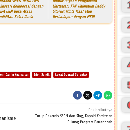
brakan SMAIT Darul Fikri
Buntut Dugaan Penghinaan
kassar! Kolaborasi dengan
Wartawan, KWP Ultimatum Deddy
IPA UGM Buka Akses
Sitorus: Minta Maaf atau
ndidikan Kelas Dunia
Berhadapan dengan MKD!
emi Jamin Keamanan
Irjen Sandi:
Lewat Operasi Serentak
Pos berikutnya
Tutup Rakernis SSDM dan Slog, Kapolri Komitmen
emanisme
Dukung Program Pemerintah