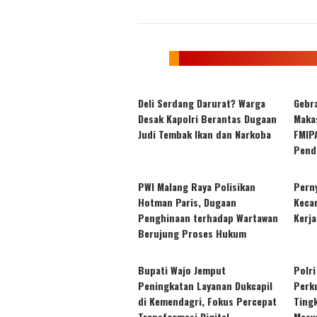
Deli Serdang Darurat? Warga
Gebra
Desak Kapolri Berantas Dugaan
Maka
Judi Tembak Ikan dan Narkoba
FMIP
Pend
PWI Malang Raya Polisikan
Pern
Hotman Paris, Dugaan
Keca
Penghinaan terhadap Wartawan
Kerja
Berujung Proses Hukum
Bupati Wajo Jemput
Polri
Peningkatan Layanan Dukcapil
Perk
di Kemendagri, Fokus Percepat
Ting
Transformasi Digital
Masy