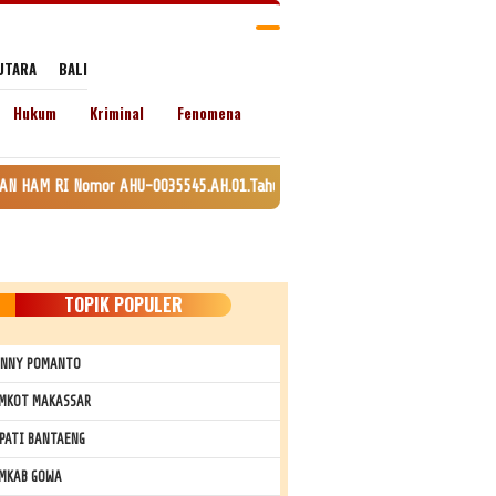
UTARA
BALI
Hukum
Kriminal
Fenomena
 AHU-0035545.AH.01.Tahun 2020. Daftar Perseroan Nomor AHU-0120147.AH.01.
TOPIK POPULER
NNY POMANTO
MKOT MAKASSAR
PATI BANTAENG
MKAB GOWA