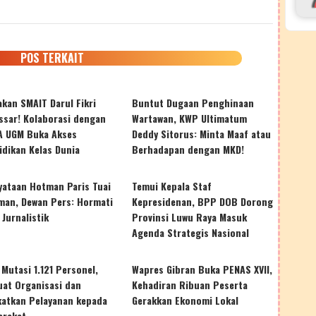
POS TERKAIT
kan SMAIT Darul Fikri
Buntut Dugaan Penghinaan
ssar! Kolaborasi dengan
Wartawan, KWP Ultimatum
A UGM Buka Akses
Deddy Sitorus: Minta Maaf atau
idikan Kelas Dunia
Berhadapan dengan MKD!
yataan Hotman Paris Tuai
Temui Kepala Staf
man, Dewan Pers: Hormati
Kepresidenan, BPP DOB Dorong
 Jurnalistik
Provinsi Luwu Raya Masuk
Agenda Strategis Nasional
 Mutasi 1.121 Personel,
Wapres Gibran Buka PENAS XVII,
uat Organisasi dan
Kehadiran Ribuan Peserta
katkan Pelayanan kepada
Gerakkan Ekonomi Lokal
arakat