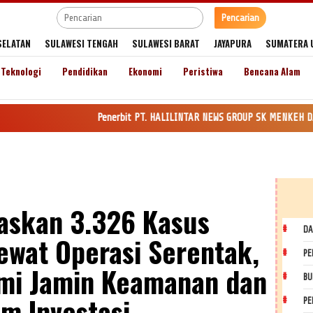
Pencarian
SELATAN
SULAWESI TENGAH
SULAWESI BARAT
JAYAPURA
SUMATERA 
Teknologi
Pendidikan
Ekonomi
Peristiwa
Bencana Alam
Penerbit PT. HALILINTAR NEWS GROUP SK MENKEH DAN HAM RI Nomor
taskan 3.326 Kasus
DA
wat Operasi Serentak,
PE
emi Jamin Keamanan dan
BU
im Investasi
PE