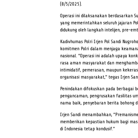
(8/5/2025).
Operasi ini dilaksanakan berdasarkan S
yang memerintahkan seluruh jajaran P
didukung oleh langkah intelijen, pre-emt
Kadivhumas Polri Irjen Pol Sandi Nugro
komitmen Polri dalam menjaga keaman
nasional. “Operasi ini adalah upaya k
rasa aman masyarakat dan menghambat i
intimidatif, pemerasan, maupun kekeras
organisasi masyarakat,” tegas Irjen San
Penindakan difokuskan pada berbagai be
pengancaman, pengrusakan fasilitas u
nama baik, penyebaran berita bohong da
Irjen Sandi menambahkan, “Premanisme 
memberikan kepastian hukum bagi masya
di Indonesia tetap kondusif.”