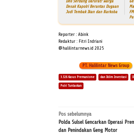
Deli Serdang Darurat? Warga
Ge
Desak Kapolri Berantas Dugaan
Ma
Judi Tembak Ikan dan Narkoba
FM
Pe
Reporter : Abink
Redaktur : Fitri Indriani
@halilintarnews.id 2025
PT. Halilintar News Group
3.326 Kasus Premanisme
dan Iklim Investasi
D
Polri Tuntaskan
Navigasi
Pos sebelumnya
pos
Polda Sulsel Gencarkan Operasi Pr
dan Penindakan Geng Motor