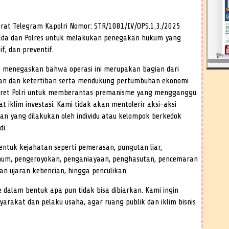
urat Telegram Kapolri Nomor: STR/1081/IV/OPS.1.3./2025
olda dan Polres untuk melakukan penegakan hukum yang
if, dan preventif.
ho menegaskan bahwa operasi ini merupakan bagian dari
an dan ketertiban serta mendukung pertumbuhan ekonomi
onkret Polri untuk memberantas premanisme yang mengganggu
klim investasi. Kami tidak akan mentolerir aksi-aksi
an yang dilakukan oleh individu atau kelompok berkedok
di.
ntuk kejahatan seperti pemerasan, pungutan liar,
mum, pengeroyokan, penganiayaan, penghasutan, pencemaran
n ujaran kebencian, hingga penculikan.
dalam bentuk apa pun tidak bisa dibiarkan. Kami ingin
rakat dan pelaku usaha, agar ruang publik dan iklim bisnis