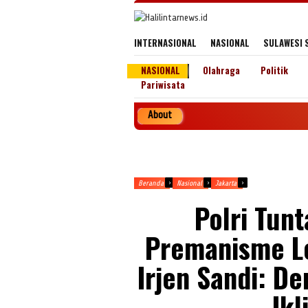
Loncat
ke
konten
INTERNASIONAL
NASIONAL
SULAWESI 
NASIONAL
Olahraga
Politik
Pariwisata
About
Beranda
Nasional
Jakarta
Polri Tun
Premanisme Le
Irjen Sandi: D
Ikl