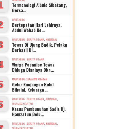
1
Termonologi A’bulo Sibatang,
Bersa…
BANTAENG
2
Bertepatan Hari Lahirnya,
Abdul Wahab Ke…
,
,
BANTAENG
BERITA UTAMA
KRIMINAL
3
Tewas Di Ujung Badik, Pelaku
Berhasil Di…
,
BANTAENG
BERITA UTAMA
4
Warga Papanloe Tewas
Diduga Dianiaya Okn…
,
BANTAENG
SULAWESI SELATAN
5
Gelar Kunjungan Halal
Bihalal, Keluarga …
,
,
,
BANTAENG
BERITA UTAMA
KRIMINAL
6
SULAWESI SELATAN
Kasus Pembunuhan Sadis Hj.
Hamzatun Belu…
,
,
,
BANTAENG
BERITA UTAMA
KRIMINAL
7
SULAWESI SELATAN