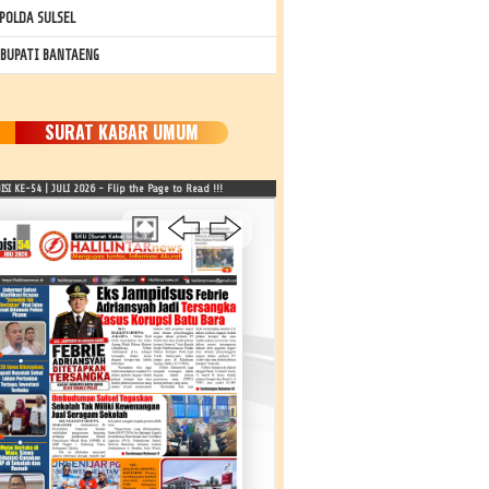
POLDA SULSEL
 BUPATI BANTAENG
SURAT KABAR UMUM
SI KE-54 | JULI 2026 - Flip the Page to Read !!!