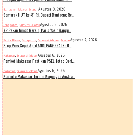
,
Agustus 8, 2026
Bantaeng
Sulawesi Selatan
Semarak HUT ke-81 RI, Bupati Bantaeng Re…
,
Agustus 8, 2026
Jeneponto
Sulawesi Selatan
72 Pekan Jumat Bersih, Paris Yasir Bangu…
,
,
,
Agustus 7, 2026
Berita Utama
Jeneponto
Sulawesi Selatan
Takalar
Stop Pers Sejak April ANDI PANGERAI Kr R…
,
Agustus 6, 2026
Makassar
Sulawesi Selatan
Pemkot Makassar Pastikan PSEL Tetap Berj…
,
Agustus 6, 2026
Makassar
Sulawesi Selatan
Kominfo Makassar Terima Kunjungan Austra…