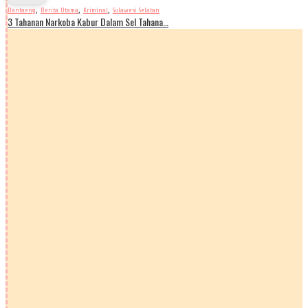
,
,
,
Bantaeng
Berita Utama
Kriminal
Sulawesi Selatan
3 Tahanan Narkoba Kabur Dalam Sel Tahana…