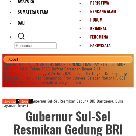
JAYAPURA
PERISTIWA
BENCANA ALAM
SUMATERA UTARA
HUKUM
BALI
KRIMINAL
FENOMENA
PARIWISATA
About
Penerbit PT. HALILINTAR NEWS GROUP SK MENKEH DAN HAM RI Nomor AHU-
0035545.AH.01.Tahun 2020. Daftar Perseroan Nomor AHU-
0120147.AH.01.11. Tanggal 24 Juli 2020. lamat: Jln. Lingkar Kel. Empoang
Kota, Kec. Binamu, Kab. Jeneponto, Prov. Sulawesi Selatan Nomor HP. 081
355 177 988 Email: newshalilintar@gmail.com
Gubernur Sul-Sel Resmikan Gedung BRI Bantaeng, Buka
Beranda
News
Layanan Investor
Gubernur Sul-Sel
Resmikan Gedung BRI