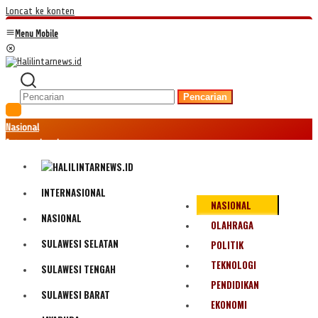
Loncat ke konten
Menu Mobile
Pencarian
Nasional
Internasional
Hukum
Kriminal
Peristiwa
INTERNASIONAL
NASIONAL
Ekonomi
NASIONAL
Politik
OLAHRAGA
Fenomena
SULAWESI SELATAN
POLITIK
Teknologi
TEKNOLOGI
SULAWESI TENGAH
Olahraga
PENDIDIKAN
Pendidikan
SULAWESI BARAT
Bencana Alam
EKONOMI