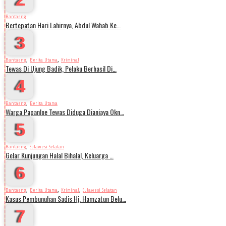
Bantaeng
Bertepatan Hari Lahirnya, Abdul Wahab Ke…
3
,
,
Bantaeng
Berita Utama
Kriminal
Tewas Di Ujung Badik, Pelaku Berhasil Di…
4
,
Bantaeng
Berita Utama
Warga Papanloe Tewas Diduga Dianiaya Okn…
5
,
Bantaeng
Sulawesi Selatan
Gelar Kunjungan Halal Bihalal, Keluarga …
6
,
,
,
Bantaeng
Berita Utama
Kriminal
Sulawesi Selatan
Kasus Pembunuhan Sadis Hj. Hamzatun Belu…
7