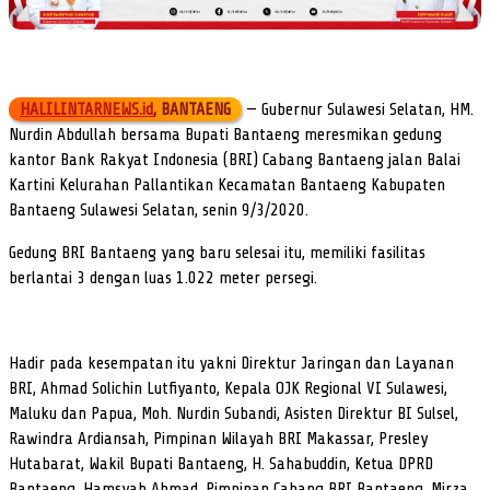
HALILINTARNEWS.id
, BANTAENG
— Gubernur Sulawesi Selatan, HM.
Nurdin Abdullah bersama Bupati Bantaeng meresmikan gedung
kantor Bank Rakyat Indonesia (BRI) Cabang Bantaeng jalan Balai
Kartini Kelurahan Pallantikan Kecamatan Bantaeng Kabupaten
Bantaeng Sulawesi Selatan, senin 9/3/2020.
Gedung BRI Bantaeng yang baru selesai itu, memiliki fasilitas
berlantai 3 dengan luas 1.022 meter persegi.
Hadir pada kesempatan itu yakni Direktur Jaringan dan Layanan
BRI, Ahmad Solichin Lutfiyanto, Kepala OJK Regional VI Sulawesi,
Maluku dan Papua, Moh. Nurdin Subandi, Asisten Direktur BI Sulsel,
Rawindra Ardiansah, Pimpinan Wilayah BRI Makassar, Presley
Hutabarat, Wakil Bupati Bantaeng, H. Sahabuddin, Ketua DPRD
Bantaeng, Hamsyah Ahmad, Pimpinan Cabang BRI Bantaeng, Mirza