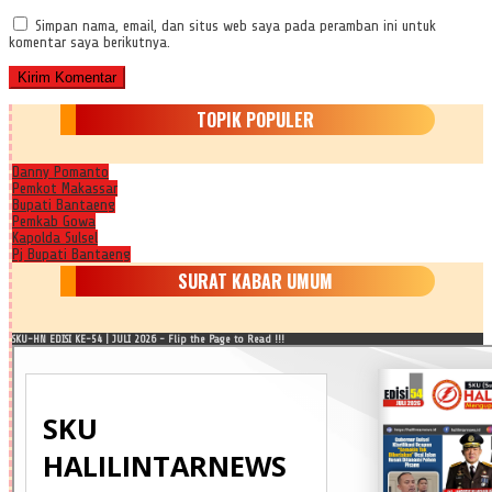
Simpan nama, email, dan situs web saya pada peramban ini untuk
komentar saya berikutnya.
TOPIK POPULER
Danny Pomanto
Pemkot Makassar
Bupati Bantaeng
Pemkab Gowa
Kapolda Sulsel
Pj Bupati Bantaeng
SURAT KABAR UMUM
SKU-HN EDISI KE-54 | JULI 2026 - Flip the Page to Read !!!