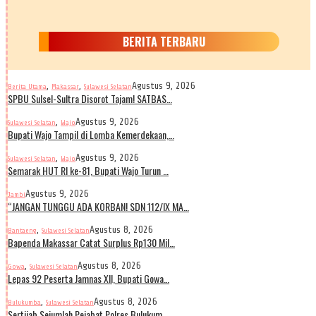
BERITA TERBARU
,
,
Agustus 9, 2026
Berita Utama
Makassar
Sulawesi Selatan
SPBU Sulsel-Sultra Disorot Tajam! SATBAS…
,
Agustus 9, 2026
Sulawesi Selatan
Wajo
Bupati Wajo Tampil di Lomba Kemerdekaan,…
,
Agustus 9, 2026
Sulawesi Selatan
Wajo
Semarak HUT RI ke-81, Bupati Wajo Turun …
Agustus 9, 2026
Jambi
“JANGAN TUNGGU ADA KORBAN! SDN 112/IX MA…
,
Agustus 8, 2026
Bantaeng
Sulawesi Selatan
Bapenda Makassar Catat Surplus Rp130 Mil…
,
Agustus 8, 2026
Gowa
Sulawesi Selatan
Lepas 92 Peserta Jamnas XII, Bupati Gowa…
,
Agustus 8, 2026
Bulukumba
Sulawesi Selatan
Sertijab Sejumlah Pejabat Polres Bulukum…