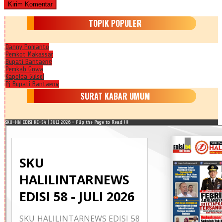
TOPIK POPULER
Danny Pomanto
Pemkot Makassar
Bupati Bantaeng
Pemkab Gowa
Kapolda Sulsel
Pj Bupati Bantaeng
SURAT KABAR UMUM
SKU-HN EDISI KE-54 | JULI 2026 - Flip the Page to Read !!!