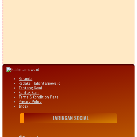
Beranda
Redaksi Halilintarnews.id
Tentang Kami
Kontak Kami
Terms & Condition Page
Privacy Policy
Index
JARINGAN SOCIAL