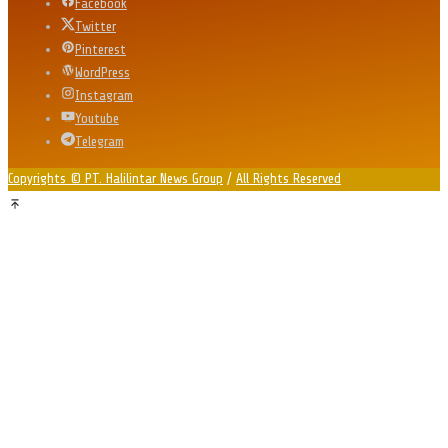
Facebook
Twitter
Pinterest
WordPress
Instagram
Youtube
Telegram
Copyrights © PT. Halilintar News Group
/
All Rights Reserved