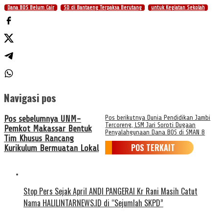
Dana BOS Belum Cair
SD di Bantaeng Terpaksa Berutang
untuk Kegiatan Sekolah
Navigasi pos
Pos sebelumnya
UNM-
Pos berikutnya
Dunia Pendidikan Jambi
Tercoreng, LSM Jari Soroti Dugaan
Pemkot Makassar Bentuk
Penyalahgunaan Dana BOS di SMAN 8
Tim Khusus Rancang
POS TERKAIT
Kurikulum Bermuatan Lokal
Stop Pers Sejak April ANDI PANGERAI Kr Rani Masih Catut
Nama HALILINTARNEWS.ID di “Sejumlah SKPD”