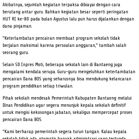
Akibatnya, sejumlah kegiatan terpaksa dibiayai dengan cara
berutang antar guru. Bahkan kegiatan besar seperti peringatan
HUT RI ke-80 pada bulan Agustus lalu pun harus dijalankan dengan
dana pinjaman.
“Keterlambatan pencairan membuat program sekolah tidak
berjalan maksimal karena persoalan anggaran,” tambah salah
seorang guru.
Selain SD Inpres Moti, beberapa sekolah lain di Bantaeng juga
mengalami kendala serupa. Guru-guru mengeluhkan keterlambatan
pencairan Dana BOS yang seharusnya bisa mendukung kelancaran
program pendidikan setiap triwulan.
Pihak sekolah mendesak Pemerintah Kabupaten Bantaeng melalui
Dinas Pendidikan agar segera menunjuk kepala sekolah definitif
untuk mengisi kekosongan jabatan, sekaligus mempercepat proses
pencairan Dana BOS.
“Kami berharap pemerintah segera turun tangan. Kalau kepala
sekolah tidak ada, otomatis banyak administrasi yang tertunda,