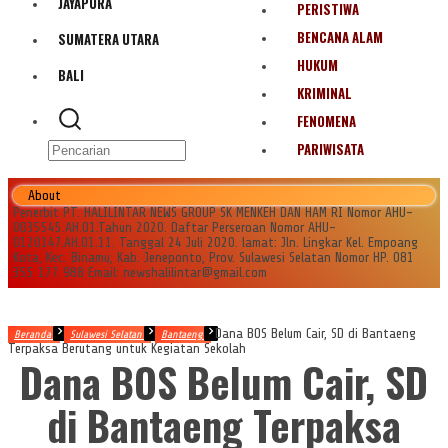
JAYAPURA
PERISTIWA
BENCANA ALAM
SUMATERA UTARA
HUKUM
BALI
KRIMINAL
FENOMENA
PARIWISATA
About
Penerbit PT. HALILINTAR NEWS GROUP SK MENKEH DAN HAM RI Nomor AHU-
0035545.AH.01.Tahun 2020. Daftar Perseroan Nomor AHU-
0120147.AH.01.11. Tanggal 24 Juli 2020. lamat: Jln. Lingkar Kel. Empoang
Kota, Kec. Binamu, Kab. Jeneponto, Prov. Sulawesi Selatan Nomor HP. 081
355 177 988 Email: newshalilintar@gmail.com
Dana BOS Belum Cair, SD di Bantaeng
Beranda
Sulawesi Selatan
Bantaeng
Terpaksa Berutang untuk Kegiatan Sekolah
Dana BOS Belum Cair, SD
di Bantaeng Terpaksa