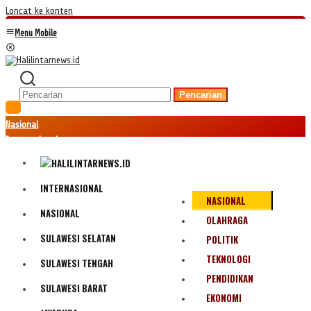
Loncat ke konten
Menu Mobile
Pencarian
Nasional
Internasional
Hukum
Kriminal
Peristiwa
INTERNASIONAL
NASIONAL
Ekonomi
NASIONAL
Politik
OLAHRAGA
Fenomena
SULAWESI SELATAN
POLITIK
Teknologi
TEKNOLOGI
SULAWESI TENGAH
Olahraga
PENDIDIKAN
Pendidikan
SULAWESI BARAT
Bencana Alam
EKONOMI