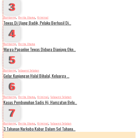
3
,
,
Bantaeng
Berita Utama
Kriminal
Tewas Di Ujung Badik, Pelaku Berhasil Di…
4
,
Bantaeng
Berita Utama
Warga Papanloe Tewas Diduga Dianiaya Okn…
5
,
Bantaeng
Sulawesi Selatan
Gelar Kunjungan Halal Bihalal, Keluarga …
6
,
,
,
Bantaeng
Berita Utama
Kriminal
Sulawesi Selatan
Kasus Pembunuhan Sadis Hj. Hamzatun Belu…
7
,
,
,
Bantaeng
Berita Utama
Kriminal
Sulawesi Selatan
3 Tahanan Narkoba Kabur Dalam Sel Tahana…