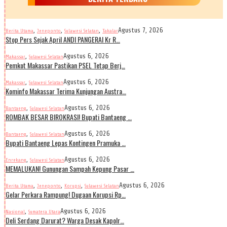
,
,
,
Agustus 7, 2026
Berita Utama
Jeneponto
Sulawesi Selatan
Takalar
Stop Pers Sejak April ANDI PANGERAI Kr R…
,
Agustus 6, 2026
Makassar
Sulawesi Selatan
Pemkot Makassar Pastikan PSEL Tetap Berj…
,
Agustus 6, 2026
Makassar
Sulawesi Selatan
Kominfo Makassar Terima Kunjungan Austra…
,
Agustus 6, 2026
Bantaeng
Sulawesi Selatan
ROMBAK BESAR BIROKRASI! Bupati Bantaeng …
,
Agustus 6, 2026
Bantaeng
Sulawesi Selatan
Bupati Bantaeng Lepas Kontingen Pramuka …
,
Agustus 6, 2026
Enrekang
Sulawesi Selatan
MEMALUKAN! Gunungan Sampah Kepung Pasar …
,
,
,
Agustus 6, 2026
Berita Utama
Jeneponto
Korupsi
Sulawesi Selatan
Gelar Perkara Rampung! Dugaan Korupsi Rp…
,
Agustus 6, 2026
Nasional
Sumatera Utara
Deli Serdang Darurat? Warga Desak Kapolr…