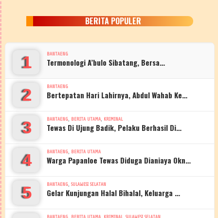
BERITA POPULER
BANTAENG
1
Termonologi A’bulo Sibatang, Bersa…
BANTAENG
2
Bertepatan Hari Lahirnya, Abdul Wahab Ke…
,
,
BANTAENG
BERITA UTAMA
KRIMINAL
3
Tewas Di Ujung Badik, Pelaku Berhasil Di…
,
BANTAENG
BERITA UTAMA
4
Warga Papanloe Tewas Diduga Dianiaya Okn…
,
BANTAENG
SULAWESI SELATAN
5
Gelar Kunjungan Halal Bihalal, Keluarga …
,
,
,
BANTAENG
BERITA UTAMA
KRIMINAL
SULAWESI SELATAN