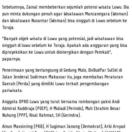
Sebelumnya, Zainal membeberkan sejumlah potensi wisata Luwu. Dia
pun minta dukungan penuh agar Wisatawan Mancanegara (Wisman)
dan Wisatawan Nusantar (Wisman) bisa singgah di Luwu sebelum ke
Toraja.
“Banyak objek wisata di Luwu yang potensial, jadi wisatawan bisa
singgah di luwu sebelum ke Toraja. Apakah ada anggaran yang bisa
diproyeksikan ke Luwu untuk disinergikan dengan Pemkab”,
paparnya.
Penerimaan yang berlangsung di Gedung Mulo, DisBudPar SulSel di
Jalan Jenderal Sudirman Makassar itu, juga membahas Peraturan
Daerah (Perda) yang dimiliki Luwu terkait pengembangan
pariwisata.
Anggota DPRD Luwu yang turut bersama rombongan yakni Andi
Admiral Kaddiraja (PDIP), H Muliadi (Perindo), Muh Ibrahim Besar
Nuhung (PPP), Risal Rahmat, SH (Gerindra).
Ainun Massinring (PKB), H Sugiman Janong (Demokrat), Arbi Arsyad