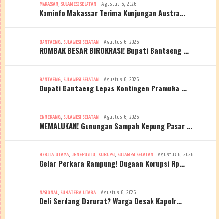
,
Agustus 6, 2026
MAKASSAR
SULAWESI SELATAN
Kominfo Makassar Terima Kunjungan Austra…
,
Agustus 6, 2026
BANTAENG
SULAWESI SELATAN
ROMBAK BESAR BIROKRASI! Bupati Bantaeng …
,
Agustus 6, 2026
BANTAENG
SULAWESI SELATAN
Bupati Bantaeng Lepas Kontingen Pramuka …
,
Agustus 6, 2026
ENREKANG
SULAWESI SELATAN
MEMALUKAN! Gunungan Sampah Kepung Pasar …
,
,
,
Agustus 6, 2026
BERITA UTAMA
JENEPONTO
KORUPSI
SULAWESI SELATAN
Gelar Perkara Rampung! Dugaan Korupsi Rp…
,
Agustus 6, 2026
NASIONAL
SUMATERA UTARA
Deli Serdang Darurat? Warga Desak Kapolr…