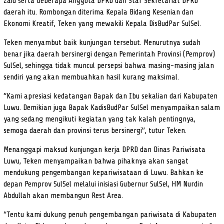
Zaid serta beberapa Anggota DPRD dan Staf Sekretariat DPRD
daerah itu. Rombongan diterima Kepala Bidang Kesenian dan
Ekonomi Kreatif, Teken yang mewakili Kepala DisBudPar SulSel.
Teken menyambut baik kunjungan tersebut. Menurutnya sudah
benar jika daerah bersinergi dengan Pemerintah Provinsi (Pemprov)
SulSel, sehingga tidak muncul persepsi bahwa masing-masing jalan
sendiri yang akan membuahkan hasil kurang maksimal.
“Kami apresiasi kedatangan Bapak dan Ibu sekalian dari Kabupaten
Luwu. Demikian juga Bapak KadisBudPar SulSel menyampaikan salam
yang sedang mengikuti kegiatan yang tak kalah pentingnya,
semoga daerah dan provinsi terus bersinergi”, tutur Teken.
Menanggapi maksud kunjungan kerja DPRD dan Dinas Pariwisata
Luwu, Teken menyampaikan bahwa pihaknya akan sangat
mendukung pengembangan kepariwisataan di Luwu. Bahkan ke
depan Pemprov SulSel melalui inisiasi Gubernur SulSel, HM Nurdin
Abdullah akan membangun Rest Area.
“Tentu kami dukung penuh pengembangan pariwisata di Kabupaten