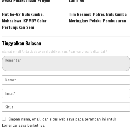
Awasi Pelaksanaan Proyek
Lahir NU
Hut ke-62 Bulukumba,
Tim Resmob Polres Bulukumba
Mahasiswa IKPMBY Gelar
Meringkus Pelaku Pembusuran
Pertunjukan Seni
Tinggalkan Balasan
Alamat email Anda tidak akan dipublikasikan.
Ruas yang wajib ditandai
*
Simpan nama, email, dan situs web saya pada peramban ini untuk
komentar saya berikutnya.