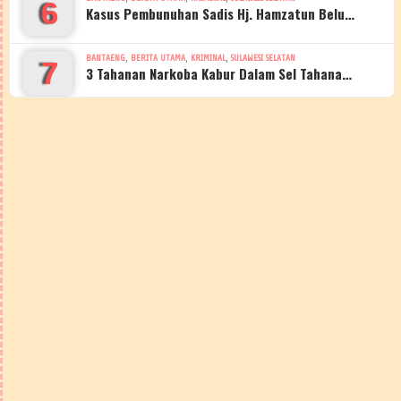
6
Kasus Pembunuhan Sadis Hj. Hamzatun Belu…
,
,
,
BANTAENG
BERITA UTAMA
KRIMINAL
SULAWESI SELATAN
7
3 Tahanan Narkoba Kabur Dalam Sel Tahana…