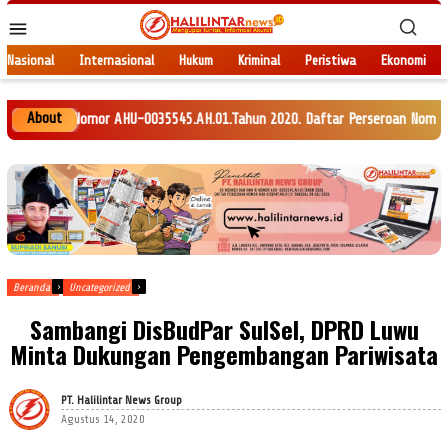
Loncat
Menu
ke
Mobile
konten
Nasional
Internasional
Hukum
Kriminal
Peristiwa
Ekonomi
About
 Nomor AHU-0035545.AH.01.Tahun 2020. Daftar Perseroan Nomor AHU-0120147.
Beranda
Uncategorized
Sambangi DisBudPar SulSel, DPRD Luwu
Minta Dukungan Pengembangan Pariwisata
PT. Halilintar News Group
Agustus 14, 2020