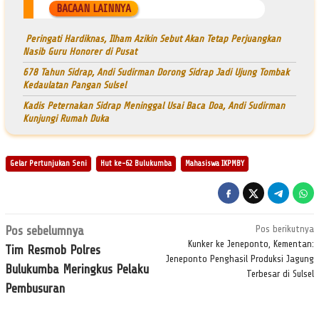
BACAAN LAINNYA
Peringati Hardiknas, Ilham Azikin Sebut Akan Tetap Perjuangkan
Nasib Guru Honorer di Pusat
678 Tahun Sidrap, Andi Sudirman Dorong Sidrap Jadi Ujung Tombak
Kedaulatan Pangan Sulsel
Kadis Peternakan Sidrap Meninggal Usai Baca Doa, Andi Sudirman
Kunjungi Rumah Duka
Gelar Pertunjukan Seni
Hut ke-62 Bulukumba
Mahasiswa IKPMBY
Navigasi
Pos sebelumnya
Pos berikutnya
pos
Kunker ke Jeneponto, Kementan:
Tim Resmob Polres
Jeneponto Penghasil Produksi Jagung
Bulukumba Meringkus Pelaku
Terbesar di Sulsel
Pembusuran