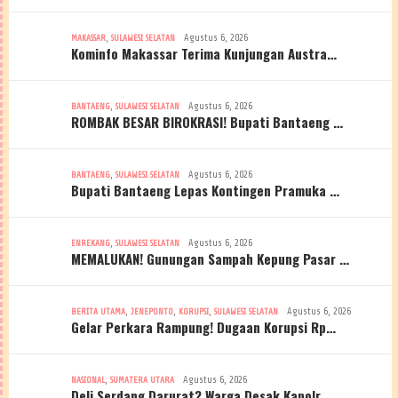
,
Agustus 6, 2026
MAKASSAR
SULAWESI SELATAN
Kominfo Makassar Terima Kunjungan Austra…
,
Agustus 6, 2026
BANTAENG
SULAWESI SELATAN
ROMBAK BESAR BIROKRASI! Bupati Bantaeng …
,
Agustus 6, 2026
BANTAENG
SULAWESI SELATAN
Bupati Bantaeng Lepas Kontingen Pramuka …
,
Agustus 6, 2026
ENREKANG
SULAWESI SELATAN
MEMALUKAN! Gunungan Sampah Kepung Pasar …
,
,
,
Agustus 6, 2026
BERITA UTAMA
JENEPONTO
KORUPSI
SULAWESI SELATAN
Gelar Perkara Rampung! Dugaan Korupsi Rp…
,
Agustus 6, 2026
NASIONAL
SUMATERA UTARA
Deli Serdang Darurat? Warga Desak Kapolr…