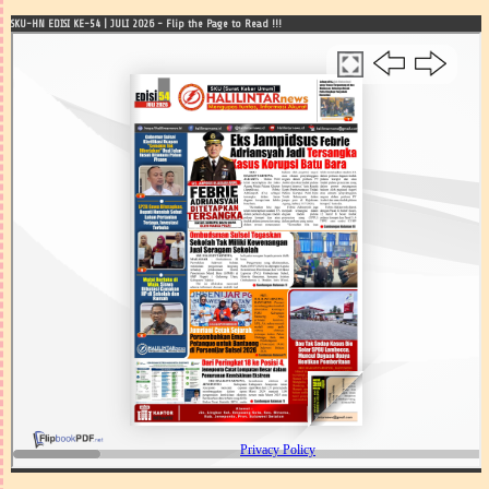
SKU-HN EDISI KE-54 | JULI 2026 - Flip the Page to Read !!!