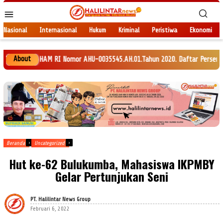
Loncat
Menu
ke
Mobile
konten
Nasional
Internasional
Hukum
Kriminal
Peristiwa
Ekonomi
About
N HAM RI Nomor AHU-0035545.AH.01.Tahun 2020. Daftar Perseroan Nomor AHU-
Beranda
Uncategorized
Hut ke-62 Bulukumba, Mahasiswa IKPMBY
Gelar Pertunjukan Seni
PT. Halilintar News Group
Februari 6, 2022