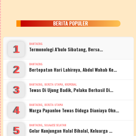
BERITA POPULER
BANTAENG
1
Termonologi A’bulo Sibatang, Bersa…
BANTAENG
2
Bertepatan Hari Lahirnya, Abdul Wahab Ke…
,
,
BANTAENG
BERITA UTAMA
KRIMINAL
3
Tewas Di Ujung Badik, Pelaku Berhasil Di…
,
BANTAENG
BERITA UTAMA
4
Warga Papanloe Tewas Diduga Dianiaya Okn…
,
BANTAENG
SULAWESI SELATAN
5
Gelar Kunjungan Halal Bihalal, Keluarga …