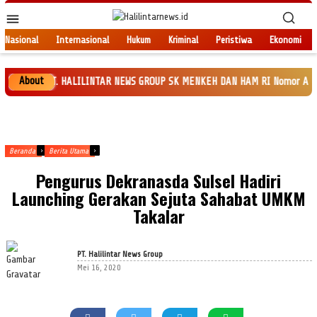
Loncat
Menu
ke
Mobile
konten
Nasional
Internasional
Hukum
Kriminal
Peristiwa
Ekonomi
About
rbit PT. HALILINTAR NEWS GROUP SK MENKEH DAN HAM RI Nomor AHU-0035545.AH
Beranda
Berita Utama
Pengurus Dekranasda Sulsel Hadiri
Launching Gerakan Sejuta Sahabat UMKM
Takalar
PT. Halilintar News Group
Mei 16, 2020