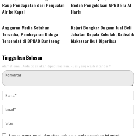
Raup Pendapatan dari Penjualan
Bedah Pengelolaan APBD Era Al
Air ke Kapal
Haris
Anggaran Media Setahun
Kejari Bongkar Dugaan Jual Beli
Tersedia, Pembayaran Diduga
Jabatan Kepala Sekolah, Kadisdik
Tersendat di BPKAD Bantaeng
Makassar Ikut Diperiksa
Tinggalkan Balasan
Alamat email Anda tidak akan dipublikasikan.
Ruas yang wajib ditandai
*
Simpan nama, email, dan situs web saya pada peramban ini untuk