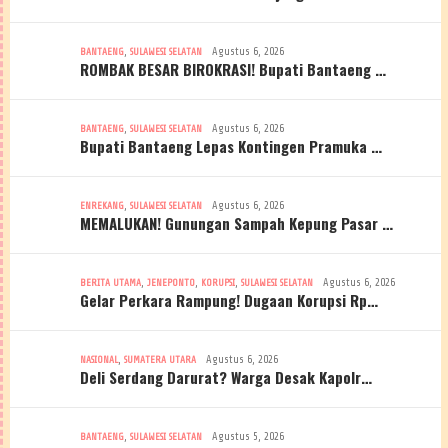
,
Agustus 6, 2026
BANTAENG
SULAWESI SELATAN
ROMBAK BESAR BIROKRASI! Bupati Bantaeng …
,
Agustus 6, 2026
BANTAENG
SULAWESI SELATAN
Bupati Bantaeng Lepas Kontingen Pramuka …
,
Agustus 6, 2026
ENREKANG
SULAWESI SELATAN
MEMALUKAN! Gunungan Sampah Kepung Pasar …
,
,
,
Agustus 6, 2026
BERITA UTAMA
JENEPONTO
KORUPSI
SULAWESI SELATAN
Gelar Perkara Rampung! Dugaan Korupsi Rp…
,
Agustus 6, 2026
NASIONAL
SUMATERA UTARA
Deli Serdang Darurat? Warga Desak Kapolr…
,
Agustus 5, 2026
BANTAENG
SULAWESI SELATAN