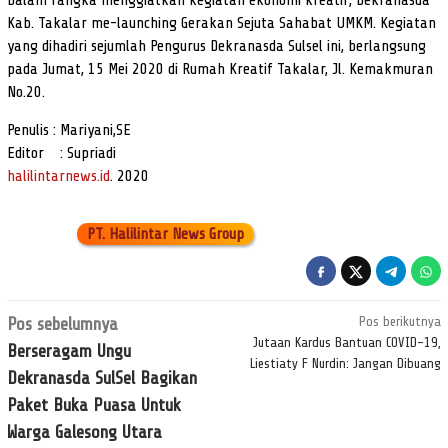
Dalam rangka menggiatkan kegiatan ekonomi kreatif, Dekranasda
Kab. Takalar me-launching Gerakan Sejuta Sahabat UMKM. Kegiatan
yang dihadiri sejumlah Pengurus Dekranasda Sulsel ini, berlangsung
pada Jumat, 15 Mei 2020 di Rumah Kreatif Takalar, Jl. Kemakmuran
No.20.
Penulis : Mariyani,SE
Editor : Supriadi
halilintarnews.id
. 2020
PT. Halilintar News Group
Navigasi
Pos sebelumnya
Pos berikutnya
pos
Jutaan Kardus Bantuan COVID-19,
Berseragam Ungu
Liestiaty F Nurdin: Jangan Dibuang
Dekranasda SulSel Bagikan
Paket Buka Puasa Untuk
Warga Galesong Utara