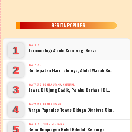
BERITA POPULER
BANTAENG
1
Termonologi A’bulo Sibatang, Bersa…
BANTAENG
2
Bertepatan Hari Lahirnya, Abdul Wahab Ke…
,
,
BANTAENG
BERITA UTAMA
KRIMINAL
3
Tewas Di Ujung Badik, Pelaku Berhasil Di…
,
BANTAENG
BERITA UTAMA
4
Warga Papanloe Tewas Diduga Dianiaya Okn…
,
BANTAENG
SULAWESI SELATAN
5
Gelar Kunjungan Halal Bihalal, Keluarga …