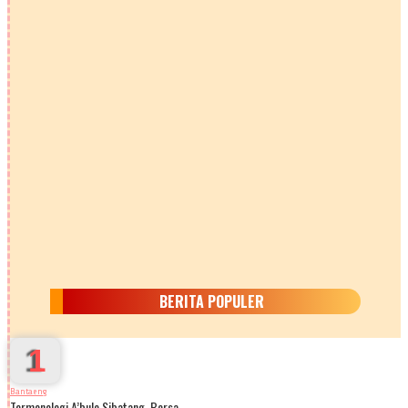
BERITA POPULER
1
Bantaeng
Termonologi A’bulo Sibatang, Bersa…