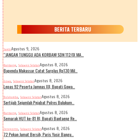
BERITA TERBARU
Agustus 9, 2026
Jambi
“JANGAN TUNGGU ADA KORBAN! SDN 112/IX MA…
,
Agustus 8, 2026
Bantaeng
Sulawesi Selatan
Bapenda Makassar Catat Surplus Rp130 Mil…
,
Agustus 8, 2026
Gowa
Sulawesi Selatan
Lepas 92 Peserta Jamnas XII, Bupati Gowa…
,
Agustus 8, 2026
Bulukumba
Sulawesi Selatan
Sertijab Sejumlah Pejabat Polres Bulukum…
,
Agustus 8, 2026
Bantaeng
Sulawesi Selatan
Semarak HUT ke-81 RI, Bupati Bantaeng Re…
,
Agustus 8, 2026
Jeneponto
Sulawesi Selatan
72 Pekan Jumat Bersih, Paris Yasir Bangu…