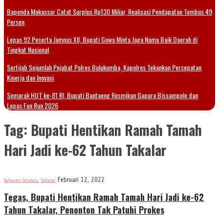
Bapenda Makassar Catat Surplus Rp130 Miliar, Realisasi Pendapatan Tembus 49
Persen
Lepas 92 Peserta Jamnas XII, Bupati Gowa Minta Jaga Nama Baik Daerah di
Tingkat Nasional
Sertijab Sejumlah Pejabat Polres Bulukumba, Kapolres Tekankan Percepatan
Kinerja dan Inovasi
Semarak HUT ke-81 RI, Bupati Bantaeng Resmikan Gapura Bissampole dan
Lepas Fun Run 2026
Tag:
Bupati Hentikan Ramah Tamah
Hari Jadi ke-62 Tahun Takalar
,
Februari 12, 2022
Sulawesi Selatan
Takalar
Tegas, Bupati Hentikan Ramah Tamah Hari Jadi ke-62
Tahun Takalar, Penonton Tak Patuhi Prokes