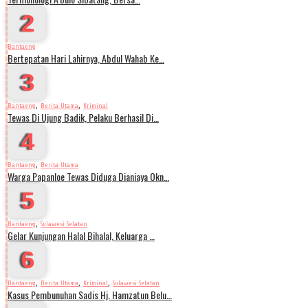
2
Bantaeng
Bertepatan Hari Lahirnya, Abdul Wahab Ke…
3
,
,
Bantaeng
Berita Utama
Kriminal
Tewas Di Ujung Badik, Pelaku Berhasil Di…
4
,
Bantaeng
Berita Utama
Warga Papanloe Tewas Diduga Dianiaya Okn…
5
,
Bantaeng
Sulawesi Selatan
Gelar Kunjungan Halal Bihalal, Keluarga …
6
,
,
,
Bantaeng
Berita Utama
Kriminal
Sulawesi Selatan
Kasus Pembunuhan Sadis Hj. Hamzatun Belu…