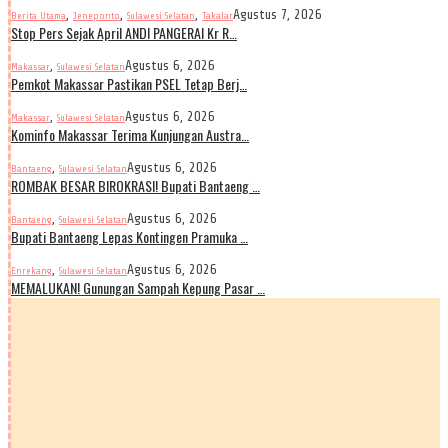
,
,
,
Agustus 7, 2026
Berita Utama
Jeneponto
Sulawesi Selatan
Takalar
Stop Pers Sejak April ANDI PANGERAI Kr R…
,
Agustus 6, 2026
Makassar
Sulawesi Selatan
Pemkot Makassar Pastikan PSEL Tetap Berj…
,
Agustus 6, 2026
Makassar
Sulawesi Selatan
Kominfo Makassar Terima Kunjungan Austra…
,
Agustus 6, 2026
Bantaeng
Sulawesi Selatan
ROMBAK BESAR BIROKRASI! Bupati Bantaeng …
,
Agustus 6, 2026
Bantaeng
Sulawesi Selatan
Bupati Bantaeng Lepas Kontingen Pramuka …
,
Agustus 6, 2026
Enrekang
Sulawesi Selatan
MEMALUKAN! Gunungan Sampah Kepung Pasar …