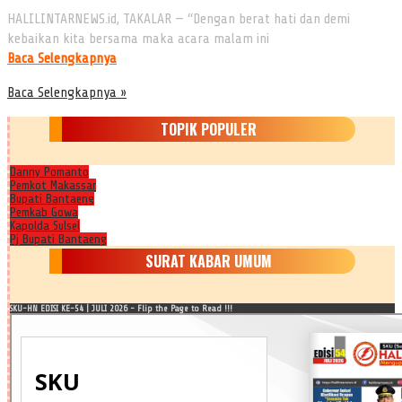
HALILINTARNEWS.id, TAKALAR — “Dengan berat hati dan demi
kebaikan kita bersama maka acara malam ini
Baca Selengkapnya
Baca Selengkapnya »
TOPIK POPULER
Danny Pomanto
Pemkot Makassar
Bupati Bantaeng
Pemkab Gowa
Kapolda Sulsel
Pj Bupati Bantaeng
SURAT KABAR UMUM
SKU-HN EDISI KE-54 | JULI 2026 - Flip the Page to Read !!!