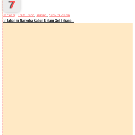
7
,
,
,
Bantaeng
Berita Utama
Kriminal
Sulawesi Selatan
3 Tahanan Narkoba Kabur Dalam Sel Tahana…