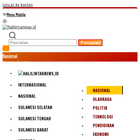
Loncat ke konten
Menu Mobile
Pencarian
Nasional
Internasional
Hukum
Kriminal
Peristiwa
INTERNASIONAL
NASIONAL
Ekonomi
NASIONAL
Politik
OLAHRAGA
Fenomena
SULAWESI SELATAN
POLITIK
Teknologi
TEKNOLOGI
SULAWESI TENGAH
Olahraga
PENDIDIKAN
Pendidikan
SULAWESI BARAT
Bencana Alam
EKONOMI