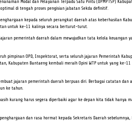
 Penanaman Modal dan Pelayanan Terpadu Satu Pintu (DPMPTSP) Kabup
timal di tengah proses pengisian jabatan Sekda definitif.
enghargaan kepada seluruh perangkat daerah atas keberhasilan Kab
tan untuk ke-11 kalinya secara berturut-turut.
uh jajaran pemerintah daerah dalam mewujudkan tata kelola keuangan 
h pimpinan OPD, Inspektorat, serta seluruh jajaran Pemerintah Kabup
an, Kabupaten Bantaeng kembali meraih Opini WTP untuk yang ke-11 kal
mbuat jajaran pemerintah daerah berpuas diri. Berbagai catatan dan 
un ke tahun.
g masih kurang harus segera diperbaiki agar ke depan kita tidak hany
ghargaan dan rasa hormat kepada Sekretaris Daerah sebelumnya, Drs.