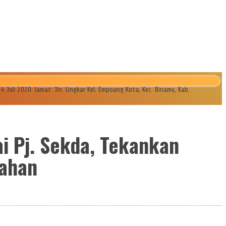
li 2020. lamat: Jln. Lingkar Kel. Empoang Kota, Kec. Binamu, Kab.
i Pj. Sekda, Tekankan
tahan