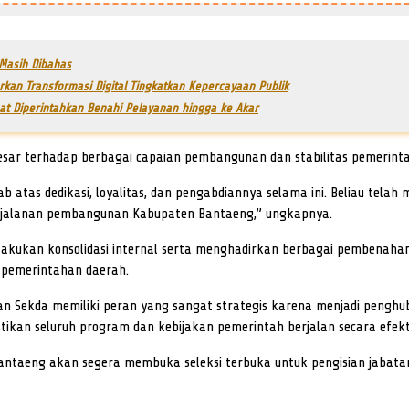
 Masih Dibahas
kan Transformasi Digital Tingkatkan Kepercayaan Publik
at Diperintahkan Benahi Pelayanan hingga ke Akar
esar terhadap berbagai capaian pembangunan dan stabilitas pemerint
b atas dedikasi, loyalitas, dan pengabdiannya selama ini. Beliau tela
perjalanan pembangunan Kabupaten Bantaeng,” ungkapnya.
lakukan konsolidasi internal serta menghadirkan berbagai pembenahan 
i pemerintahan daerah.
Sekda memiliki peran yang sangat strategis karena menjadi penghub
an seluruh program dan kebijakan pemerintah berjalan secara efekti
aeng akan segera membuka seleksi terbuka untuk pengisian jabatan Se