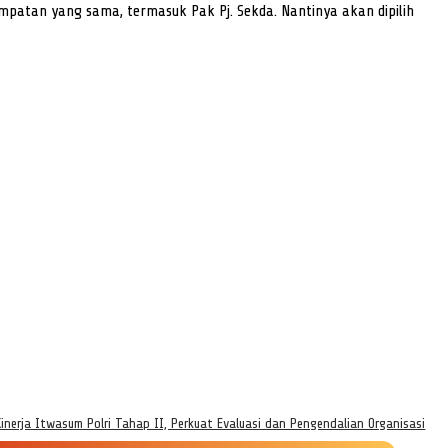
mpatan yang sama, termasuk Pak Pj. Sekda. Nantinya akan dipilih
inerja Itwasum Polri Tahap II, Perkuat Evaluasi dan Pengendalian Organisasi