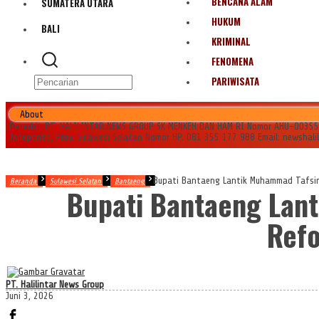
BENCANA ALAM
SUMATERA UTARA
HUKUM
BALI
KRIMINAL
FENOMENA
PARIWISATA
About
Penerbit PT. HALILINTAR NEWS GROUP SK MENKEH DAN HAM RI Nomor AHU-0035545.
Jeneponto, Prov. Sulawesi Selatan Nomor HP. 081 355 177 988 Email: newshal
Bupati Bantaeng Lantik Muhammad Tafsir 
Beranda
Sulawesi Selatan
Bantaeng
Bupati Bantaeng Lant
Refo
PT. Halilintar News Group
Juni 3, 2026