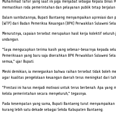
Muhammad Tafsir yang saat ini juga menjabat sebagai Kepala Dinas
memastikan roda pemerintahan dan pelayanan publik tetap berjalan op
Dalam sambutannya, Bupati Bantaeng menyampaikan apresiasi dan p
(WTP) dari Badan Pemeriksa Keuangan (BPK) Perwakilan Sulawesi Sela
Menurutnya, capaian tersebut merupakan hasil kerja kolektif selur
undangan.
“Saya mengucapkan terima kasih yang sebesar-besarnya kepada seluru
Pemeriksaan yang baru saja diserahkan BPK Perwakilan Sulawesi Selat
semua,” ujar Bupati.
Meski demikian, ia menegaskan bahwa raihan tersebut tidak boleh me
agar kualitas pengelolaan keuangan daerah terus meningkat dari tah
“Prestasi ini harus menjadi motivasi untuk terus berbenah. Apa yan
kelola pemerintahan secara menyeluruh,” tegasnya.
Pada kesempatan yang sama, Bupati Bantaeng turut menyampaikan pen
kurang lebih satu dekade sebagai Sekda Kabupaten Bantaeng.