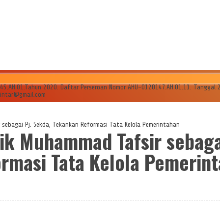
AH.01.Tahun 2020. Daftar Perseroan Nomor AHU-0120147.AH.01.11. Tanggal 24 Ju
ilintar@gmail.com
sebagai Pj. Sekda, Tekankan Reformasi Tata Kelola Pemerintahan
ik Muhammad Tafsir sebaga
rmasi Tata Kelola Pemerin