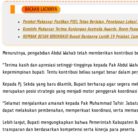
BACAAN LAINNYA
Pemkot Makassar Pastikan PSEL Tetap Berjalan, Penetapan Lokasi
Kominfo Makassar Terima Kunjungan Australia Awards, Roem Papar
ROMBAK BESAR BIROKRASI! Bupati Bantaeng Lantik 19 Pejabat, Cam
Menurutnya, pengabdian Abdul Wahab telah memberikan kontribusi b
“Terima kasih dan apresiasi setinggi-tingginya kepada Pak Abdul Waha
kepemimpinan bupati. Tentu kontribusi beliau sangat besar dalam 
Kepada Pj. Sekda yang baru dilantik, Bupati berharap agar segera me
merupakan posisi strategis yang menjadi motor penggerak koordinas
“Selamat menjalankan amanah kepada Pak Muhammad Tafsir. Jabatan 
dapat melakukan pembenahan, memperkuat koordinasi, serta memastik
Lebih lanjut, Bupati mengungkapkan bahwa Pemerintah Kabupaten Bant
transparan dan berdasarkan kompetensi serta kinerja para peserta.