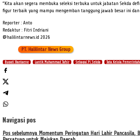
“Kita akan segera membuka seleksi terbuka untuk jabatan Sekda def
figur terbaik yang mampu mengemban tanggung jawab besar ini dan
Reporter : Anto
Redaktur : Fitri Indriani
@halilintarnews.id 2026
PT. Halilintar News Group
Bupati Bantaeng
Lantik Muhammad Tafsir
Sebagai Pj Sekda
Tata Kelola Pemerinta
Navigasi pos
Pos sebelumnya
Momentum Peringatan Hari Lahir Pancasila, 
Persatuan untuk Majukan Daerah