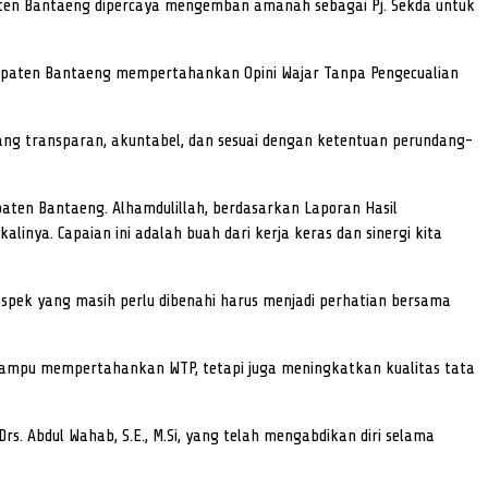
aten Bantaeng dipercaya mengemban amanah sebagai Pj. Sekda untuk
upaten Bantaeng mempertahankan Opini Wajar Tanpa Pengecualian
yang transparan, akuntabel, dan sesuai dengan ketentuan perundang-
aten Bantaeng. Alhamdulillah, berdasarkan Laporan Hasil
inya. Capaian ini adalah buah dari kerja keras dan sinergi kita
aspek yang masih perlu dibenahi harus menjadi perhatian bersama
a mampu mempertahankan WTP, tetapi juga meningkatkan kualitas tata
 Abdul Wahab, S.E., M.Si, yang telah mengabdikan diri selama