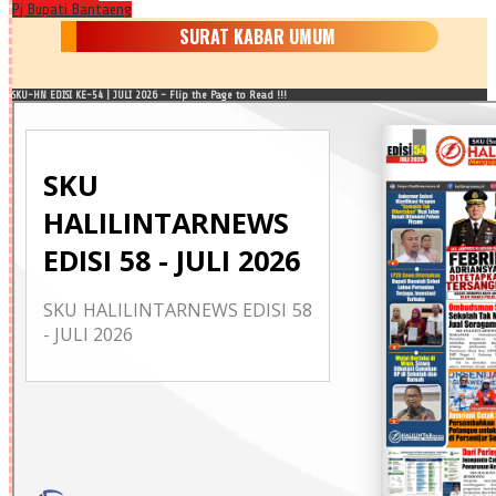
Pj Bupati Bantaeng
SURAT KABAR UMUM
SKU-HN EDISI KE-54 | JULI 2026 - Flip the Page to Read !!!