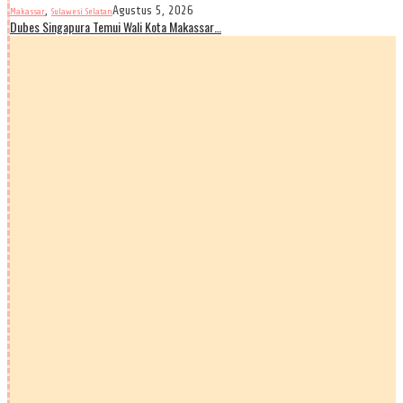
,
Agustus 5, 2026
Makassar
Sulawesi Selatan
Dubes Singapura Temui Wali Kota Makassar…