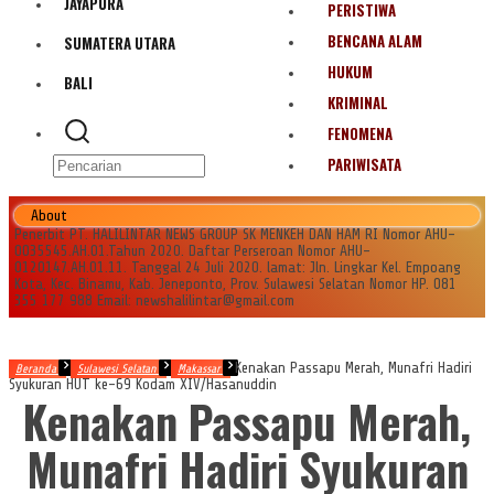
JAYAPURA
PERISTIWA
BENCANA ALAM
SUMATERA UTARA
HUKUM
BALI
KRIMINAL
FENOMENA
PARIWISATA
About
Penerbit PT. HALILINTAR NEWS GROUP SK MENKEH DAN HAM RI Nomor AHU-
0035545.AH.01.Tahun 2020. Daftar Perseroan Nomor AHU-
0120147.AH.01.11. Tanggal 24 Juli 2020. lamat: Jln. Lingkar Kel. Empoang
Kota, Kec. Binamu, Kab. Jeneponto, Prov. Sulawesi Selatan Nomor HP. 081
355 177 988 Email: newshalilintar@gmail.com
Kenakan Passapu Merah, Munafri Hadiri
Beranda
Sulawesi Selatan
Makassar
Syukuran HUT ke-69 Kodam XIV/Hasanuddin
Kenakan Passapu Merah,
Munafri Hadiri Syukuran