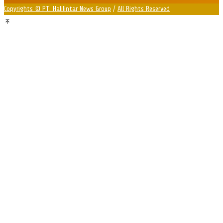
Copyrights © PT. Halilintar News Group
/
All Rights Reserved