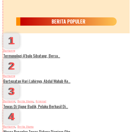
BERITA POPULER
1
Bantaeng
Termonologi A’bulo Sibatang, Bersa…
2
Bantaeng
Bertepatan Hari Lahirnya, Abdul Wahab Ke…
3
,
,
Bantaeng
Berita Utama
Kriminal
Tewas Di Ujung Badik, Pelaku Berhasil Di…
4
,
Bantaeng
Berita Utama
Warga Papanloe Tewas Diduga Dianiaya Okn…