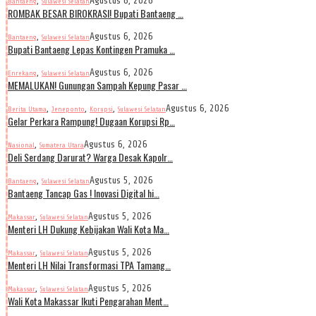
,
Agustus 6, 2026
Bantaeng
Sulawesi Selatan
ROMBAK BESAR BIROKRASI! Bupati Bantaeng …
,
Agustus 6, 2026
Bantaeng
Sulawesi Selatan
Bupati Bantaeng Lepas Kontingen Pramuka …
,
Agustus 6, 2026
Enrekang
Sulawesi Selatan
MEMALUKAN! Gunungan Sampah Kepung Pasar …
,
,
,
Agustus 6, 2026
Berita Utama
Jeneponto
Korupsi
Sulawesi Selatan
Gelar Perkara Rampung! Dugaan Korupsi Rp…
,
Agustus 6, 2026
Nasional
Sumatera Utara
Deli Serdang Darurat? Warga Desak Kapolr…
,
Agustus 5, 2026
Bantaeng
Sulawesi Selatan
Bantaeng Tancap Gas ! Inovasi Digital hi…
,
Agustus 5, 2026
Makassar
Sulawesi Selatan
Menteri LH Dukung Kebijakan Wali Kota Ma…
,
Agustus 5, 2026
Makassar
Sulawesi Selatan
Menteri LH Nilai Transformasi TPA Tamang…
,
Agustus 5, 2026
Makassar
Sulawesi Selatan
Wali Kota Makassar Ikuti Pengarahan Ment…