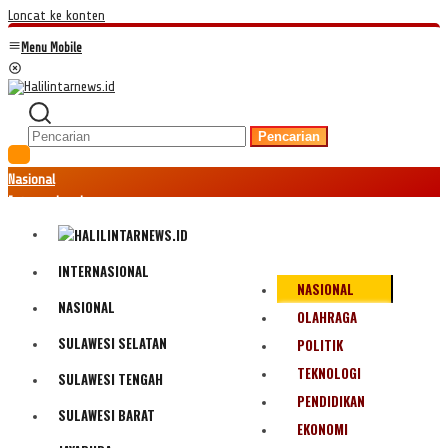
Loncat ke konten
Menu Mobile
Pencarian
Nasional
Internasional
Hukum
Kriminal
Peristiwa
INTERNASIONAL
NASIONAL
Ekonomi
NASIONAL
Politik
OLAHRAGA
Fenomena
SULAWESI SELATAN
POLITIK
Teknologi
TEKNOLOGI
SULAWESI TENGAH
Olahraga
PENDIDIKAN
Pendidikan
SULAWESI BARAT
Bencana Alam
EKONOMI