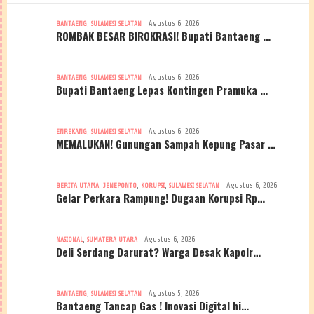
,
Agustus 6, 2026
BANTAENG
SULAWESI SELATAN
ROMBAK BESAR BIROKRASI! Bupati Bantaeng …
,
Agustus 6, 2026
BANTAENG
SULAWESI SELATAN
Bupati Bantaeng Lepas Kontingen Pramuka …
,
Agustus 6, 2026
ENREKANG
SULAWESI SELATAN
MEMALUKAN! Gunungan Sampah Kepung Pasar …
,
,
,
Agustus 6, 2026
BERITA UTAMA
JENEPONTO
KORUPSI
SULAWESI SELATAN
Gelar Perkara Rampung! Dugaan Korupsi Rp…
,
Agustus 6, 2026
NASIONAL
SUMATERA UTARA
Deli Serdang Darurat? Warga Desak Kapolr…
,
Agustus 5, 2026
BANTAENG
SULAWESI SELATAN
Bantaeng Tancap Gas ! Inovasi Digital hi…