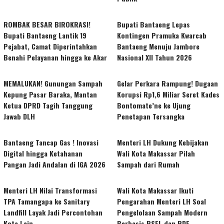
ROMBAK BESAR BIROKRASI!
Bupati Bantaeng Lepas
Bupati Bantaeng Lantik 19
Kontingen Pramuka Kwarcab
Pejabat, Camat Diperintahkan
Bantaeng Menuju Jambore
Benahi Pelayanan hingga ke Akar
Nasional XII Tahun 2026
MEMALUKAN! Gunungan Sampah
Gelar Perkara Rampung! Dugaan
Kepung Pasar Baraka, Mantan
Korupsi Rp1,6 Miliar Seret Kades
Ketua DPRD Tagih Tanggung
Bontomate’ne ke Ujung
Jawab DLH
Penetapan Tersangka
Bantaeng Tancap Gas ! Inovasi
Menteri LH Dukung Kebijakan
Digital hingga Ketahanan
Wali Kota Makassar Pilah
Pangan Jadi Andalan di IGA 2026
Sampah dari Rumah
Menteri LH Nilai Transformasi
Wali Kota Makassar Ikuti
TPA Tamangapa ke Sanitary
Pengarahan Menteri LH Soal
Landfill Layak Jadi Percontohan
Pengelolaan Sampah Modern
Kota Lain
Berbasis PSEL dan RDF