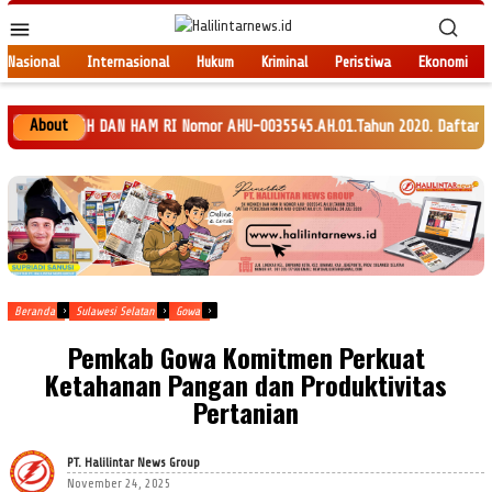
Loncat
Menu
ke
Mobile
konten
Nasional
Internasional
Hukum
Kriminal
Peristiwa
Ekonomi
About
KEH DAN HAM RI Nomor AHU-0035545.AH.01.Tahun 2020. Daftar Perseroan Nomo
Beranda
Sulawesi Selatan
Gowa
Pemkab Gowa Komitmen Perkuat
Ketahanan Pangan dan Produktivitas
Pertanian
PT. Halilintar News Group
November 24, 2025