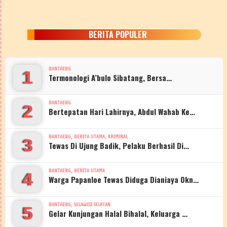
BERITA POPULER
BANTAENG
1
Termonologi A’bulo Sibatang, Bersa…
BANTAENG
2
Bertepatan Hari Lahirnya, Abdul Wahab Ke…
,
,
BANTAENG
BERITA UTAMA
KRIMINAL
3
Tewas Di Ujung Badik, Pelaku Berhasil Di…
,
BANTAENG
BERITA UTAMA
4
Warga Papanloe Tewas Diduga Dianiaya Okn…
,
BANTAENG
SULAWESI SELATAN
5
Gelar Kunjungan Halal Bihalal, Keluarga …