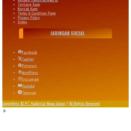
Redaksi Halilintarnews.id
Tentang Kami
Kontak Kami
Terms & Condition Page
Privacy Policy
Index
JARINGAN SOCIAL
Facebook
Twitter
Pinterest
WordPress
Instagram
Youtube
Telegram
Copyrights © PT. Halilintar News Group
/
All Rights Reserved