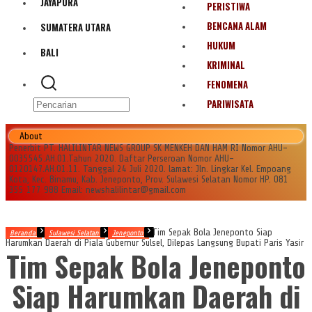
JAYAPURA
PERISTIWA
BENCANA ALAM
SUMATERA UTARA
HUKUM
BALI
KRIMINAL
FENOMENA
PARIWISATA
About
Penerbit PT. HALILINTAR NEWS GROUP SK MENKEH DAN HAM RI Nomor AHU-
0035545.AH.01.Tahun 2020. Daftar Perseroan Nomor AHU-
0120147.AH.01.11. Tanggal 24 Juli 2020. lamat: Jln. Lingkar Kel. Empoang
Kota, Kec. Binamu, Kab. Jeneponto, Prov. Sulawesi Selatan Nomor HP. 081
355 177 988 Email: newshalilintar@gmail.com
Tim Sepak Bola Jeneponto Siap
Beranda
Sulawesi Selatan
Jeneponto
Harumkan Daerah di Piala Gubernur Sulsel, Dilepas Langsung Bupati Paris Yasir
Tim Sepak Bola Jeneponto
Siap Harumkan Daerah di