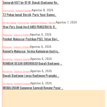
Semarak HUT ke-81 RI, Bupati Bantaeng Re…
,
Agustus 8, 2026
Jeneponto
Sulawesi Selatan
72 Pekan Jumat Bersih, Paris Yasir Bangu…
,
,
,
Agustus 7, 2026
Berita Utama
Jeneponto
Sulawesi Selatan
Takalar
Stop Pers Sejak April ANDI PANGERAI Kr R…
,
Agustus 6, 2026
Makassar
Sulawesi Selatan
Pemkot Makassar Pastikan PSEL Tetap Berj…
,
Agustus 6, 2026
Makassar
Sulawesi Selatan
Kominfo Makassar Terima Kunjungan Austra…
,
Agustus 6, 2026
Bantaeng
Sulawesi Selatan
ROMBAK BESAR BIROKRASI! Bupati Bantaeng …
,
Agustus 6, 2026
Bantaeng
Sulawesi Selatan
Bupati Bantaeng Lepas Kontingen Pramuka …
,
Agustus 6, 2026
Enrekang
Sulawesi Selatan
MEMALUKAN! Gunungan Sampah Kepung Pasar …