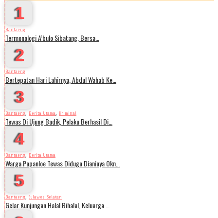
1
Bantaeng
Termonologi A’bulo Sibatang, Bersa…
2
Bantaeng
Bertepatan Hari Lahirnya, Abdul Wahab Ke…
3
,
,
Bantaeng
Berita Utama
Kriminal
Tewas Di Ujung Badik, Pelaku Berhasil Di…
4
,
Bantaeng
Berita Utama
Warga Papanloe Tewas Diduga Dianiaya Okn…
5
,
Bantaeng
Sulawesi Selatan
Gelar Kunjungan Halal Bihalal, Keluarga …