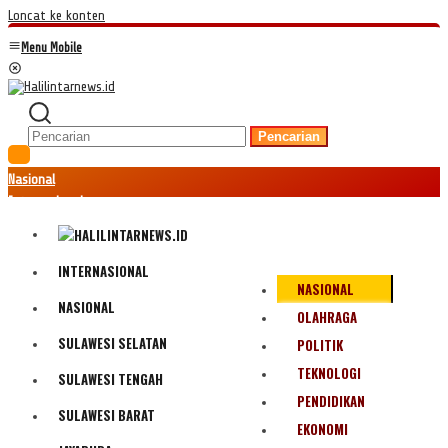
Loncat ke konten
Menu Mobile
Pencarian
Nasional
Internasional
Hukum
Kriminal
Peristiwa
INTERNASIONAL
NASIONAL
Ekonomi
NASIONAL
Politik
OLAHRAGA
Fenomena
SULAWESI SELATAN
POLITIK
Teknologi
TEKNOLOGI
SULAWESI TENGAH
Olahraga
PENDIDIKAN
Pendidikan
SULAWESI BARAT
Bencana Alam
EKONOMI