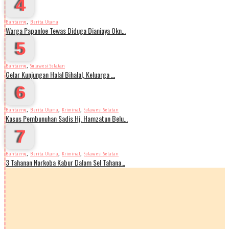
4
,
Bantaeng
Berita Utama
Warga Papanloe Tewas Diduga Dianiaya Okn…
5
,
Bantaeng
Sulawesi Selatan
Gelar Kunjungan Halal Bihalal, Keluarga …
6
,
,
,
Bantaeng
Berita Utama
Kriminal
Sulawesi Selatan
Kasus Pembunuhan Sadis Hj. Hamzatun Belu…
7
,
,
,
Bantaeng
Berita Utama
Kriminal
Sulawesi Selatan
3 Tahanan Narkoba Kabur Dalam Sel Tahana…