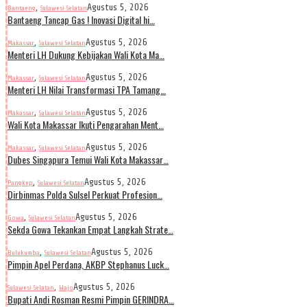
,
Agustus 5, 2026
Bantaeng
Sulawesi Selatan
Bantaeng Tancap Gas ! Inovasi Digital hi…
,
Agustus 5, 2026
Makassar
Sulawesi Selatan
Menteri LH Dukung Kebijakan Wali Kota Ma…
,
Agustus 5, 2026
Makassar
Sulawesi Selatan
Menteri LH Nilai Transformasi TPA Tamang…
,
Agustus 5, 2026
Makassar
Sulawesi Selatan
Wali Kota Makassar Ikuti Pengarahan Ment…
,
Agustus 5, 2026
Makassar
Sulawesi Selatan
Dubes Singapura Temui Wali Kota Makassar…
,
Agustus 5, 2026
Pangkep
Sulawesi Selatan
Dirbinmas Polda Sulsel Perkuat Profesion…
,
Agustus 5, 2026
Gowa
Sulawesi Selatan
Sekda Gowa Tekankan Empat Langkah Strate…
,
Agustus 5, 2026
Bulukumba
Sulawesi Selatan
Pimpin Apel Perdana, AKBP Stephanus Luck…
,
Agustus 5, 2026
Sulawesi Selatan
Wajo
Bupati Andi Rosman Resmi Pimpin GERINDRA…