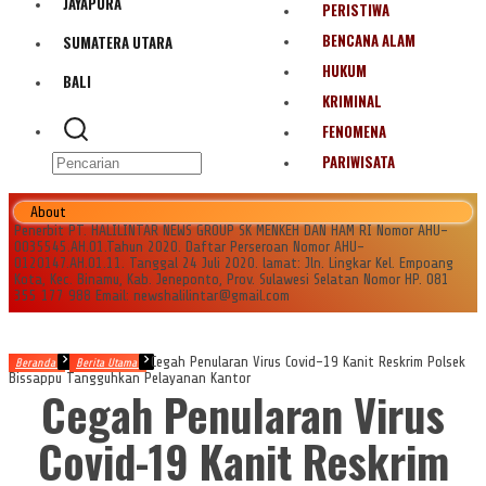
JAYAPURA
PERISTIWA
BENCANA ALAM
SUMATERA UTARA
HUKUM
BALI
KRIMINAL
FENOMENA
PARIWISATA
About
Penerbit PT. HALILINTAR NEWS GROUP SK MENKEH DAN HAM RI Nomor AHU-
0035545.AH.01.Tahun 2020. Daftar Perseroan Nomor AHU-
0120147.AH.01.11. Tanggal 24 Juli 2020. lamat: Jln. Lingkar Kel. Empoang
Kota, Kec. Binamu, Kab. Jeneponto, Prov. Sulawesi Selatan Nomor HP. 081
355 177 988 Email: newshalilintar@gmail.com
Cegah Penularan Virus Covid-19 Kanit Reskrim Polsek
Beranda
Berita Utama
Bissappu Tangguhkan Pelayanan Kantor
Cegah Penularan Virus
Covid-19 Kanit Reskrim