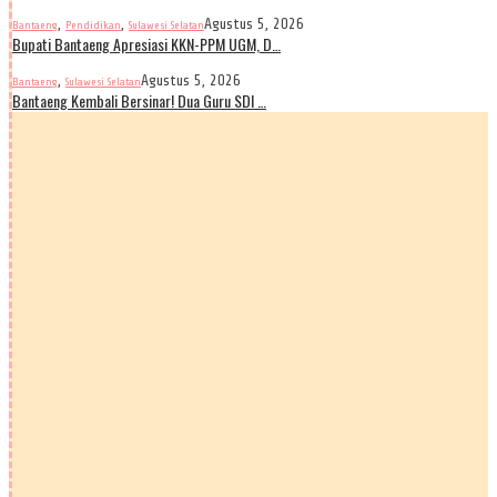
,
,
Agustus 5, 2026
Bantaeng
Pendidikan
Sulawesi Selatan
Bupati Bantaeng Apresiasi KKN-PPM UGM, D…
,
Agustus 5, 2026
Bantaeng
Sulawesi Selatan
Bantaeng Kembali Bersinar! Dua Guru SDI …