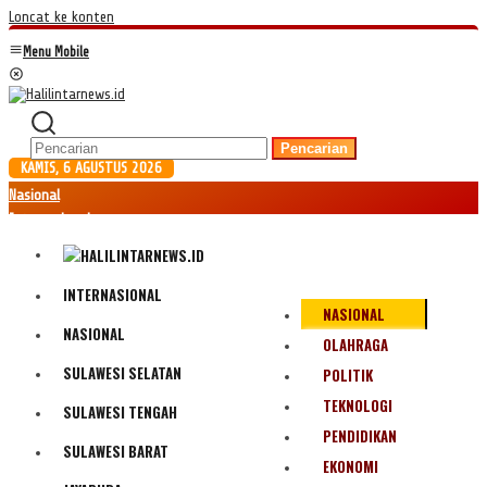
Loncat ke konten
Menu Mobile
Pencarian
KAMIS, 6 AGUSTUS 2026
Nasional
Internasional
Hukum
Kriminal
Peristiwa
INTERNASIONAL
NASIONAL
Ekonomi
NASIONAL
Politik
OLAHRAGA
Fenomena
SULAWESI SELATAN
POLITIK
Teknologi
TEKNOLOGI
SULAWESI TENGAH
Olahraga
PENDIDIKAN
Pendidikan
SULAWESI BARAT
Bencana Alam
EKONOMI