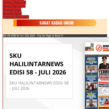
Pemkot Makassar
Bupati Bantaeng
Pemkab Gowa
Kapolda Sulsel
Pj Bupati Bantaeng
SURAT KABAR UMUM
SKU-HN EDISI KE-54 | JULI 2026 - Flip the Page to Read !!!