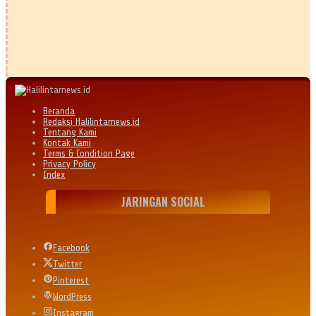
Beranda
Redaksi Halilintarnews.id
Tentang Kami
Kontak Kami
Terms & Condition Page
Privacy Policy
Index
JARINGAN SOCIAL
Facebook
Twitter
Pinterest
WordPress
Instagram