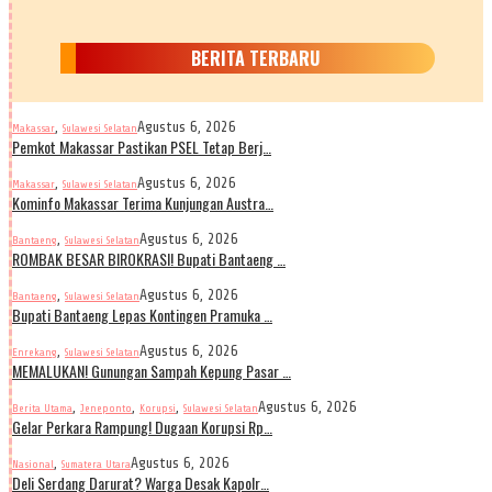
BERITA TERBARU
,
Agustus 6, 2026
Makassar
Sulawesi Selatan
Pemkot Makassar Pastikan PSEL Tetap Berj…
,
Agustus 6, 2026
Makassar
Sulawesi Selatan
Kominfo Makassar Terima Kunjungan Austra…
,
Agustus 6, 2026
Bantaeng
Sulawesi Selatan
ROMBAK BESAR BIROKRASI! Bupati Bantaeng …
,
Agustus 6, 2026
Bantaeng
Sulawesi Selatan
Bupati Bantaeng Lepas Kontingen Pramuka …
,
Agustus 6, 2026
Enrekang
Sulawesi Selatan
MEMALUKAN! Gunungan Sampah Kepung Pasar …
,
,
,
Agustus 6, 2026
Berita Utama
Jeneponto
Korupsi
Sulawesi Selatan
Gelar Perkara Rampung! Dugaan Korupsi Rp…
,
Agustus 6, 2026
Nasional
Sumatera Utara
Deli Serdang Darurat? Warga Desak Kapolr…