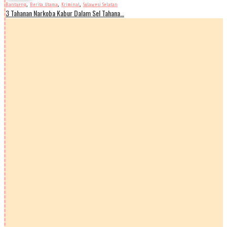
,
,
,
Bantaeng
Berita Utama
Kriminal
Sulawesi Selatan
3 Tahanan Narkoba Kabur Dalam Sel Tahana…