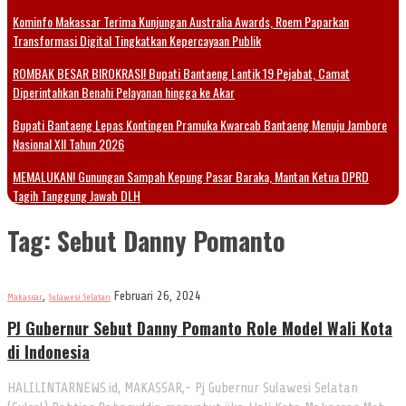
Kominfo Makassar Terima Kunjungan Australia Awards, Roem Paparkan
Transformasi Digital Tingkatkan Kepercayaan Publik
ROMBAK BESAR BIROKRASI! Bupati Bantaeng Lantik 19 Pejabat, Camat
Diperintahkan Benahi Pelayanan hingga ke Akar
Bupati Bantaeng Lepas Kontingen Pramuka Kwarcab Bantaeng Menuju Jambore
Nasional XII Tahun 2026
MEMALUKAN! Gunungan Sampah Kepung Pasar Baraka, Mantan Ketua DPRD
Tagih Tanggung Jawab DLH
Tag:
Sebut Danny Pomanto
,
Februari 26, 2024
Makassar
Sulawesi Selatan
PJ Gubernur Sebut Danny Pomanto Role Model Wali Kota
di Indonesia
HALILINTARNEWS.id, MAKASSAR,- Pj Gubernur Sulawesi Selatan