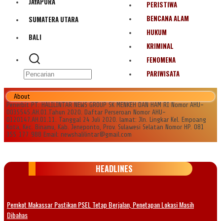
JAYAPURA
PERISTIWA
BENCANA ALAM
SUMATERA UTARA
HUKUM
BALI
KRIMINAL
FENOMENA
PARIWISATA
About
Penerbit PT. HALILINTAR NEWS GROUP SK MENKEH DAN HAM RI Nomor AHU-
0035545.AH.01.Tahun 2020. Daftar Perseroan Nomor AHU-
0120147.AH.01.11. Tanggal 24 Juli 2020. lamat: Jln. Lingkar Kel. Empoang
Kota, Kec. Binamu, Kab. Jeneponto, Prov. Sulawesi Selatan Nomor HP. 081
355 177 988 Email: newshalilintar@gmail.com
HEADLINES
Pemkot Makassar Pastikan PSEL Tetap Berjalan, Penetapan Lokasi Masih
Dibahas