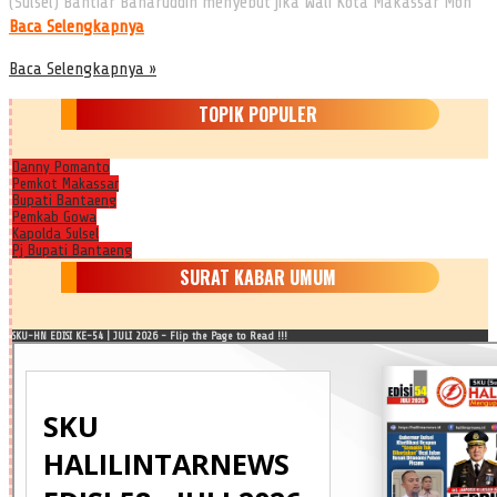
(Sulsel) Bahtiar Baharuddin menyebut jika Wali Kota Makassar Moh
Baca Selengkapnya
Baca Selengkapnya »
TOPIK POPULER
Danny Pomanto
Pemkot Makassar
Bupati Bantaeng
Pemkab Gowa
Kapolda Sulsel
Pj Bupati Bantaeng
SURAT KABAR UMUM
SKU-HN EDISI KE-54 | JULI 2026 - Flip the Page to Read !!!