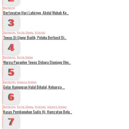
Bantaeng
Bertepatan Hari Lahirnya, Abdul Wahab Ke…
3
,
,
Bantaeng
Berita Utama
Kriminal
Tewas Di Ujung Badik, Pelaku Berhasil Di…
4
,
Bantaeng
Berita Utama
Warga Papanloe Tewas Diduga Dianiaya Okn…
5
,
Bantaeng
Sulawesi Selatan
Gelar Kunjungan Halal Bihalal, Keluarga …
6
,
,
,
Bantaeng
Berita Utama
Kriminal
Sulawesi Selatan
Kasus Pembunuhan Sadis Hj. Hamzatun Belu…
7