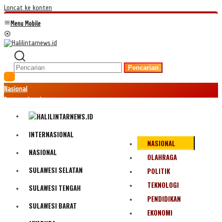
Loncat ke konten
Menu Mobile
Pencarian
Nasional
Internasional
Hukum
Kriminal
Peristiwa
INTERNASIONAL
NASIONAL
Ekonomi
NASIONAL
Politik
OLAHRAGA
Fenomena
SULAWESI SELATAN
POLITIK
Teknologi
TEKNOLOGI
SULAWESI TENGAH
Olahraga
PENDIDIKAN
Pendidikan
SULAWESI BARAT
Bencana Alam
EKONOMI