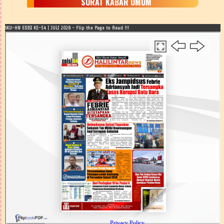
SURAT KABAR UMUM
SKU-HN EDISI KE-54 | JULI 2026 - Flip the Page to Read !!!