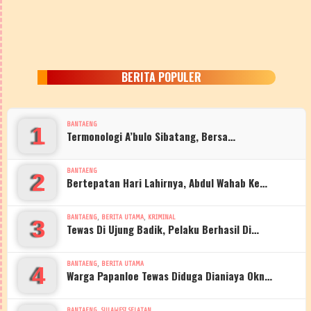
BERITA POPULER
BANTAENG
1
Termonologi A’bulo Sibatang, Bersa…
BANTAENG
2
Bertepatan Hari Lahirnya, Abdul Wahab Ke…
,
,
BANTAENG
BERITA UTAMA
KRIMINAL
3
Tewas Di Ujung Badik, Pelaku Berhasil Di…
,
BANTAENG
BERITA UTAMA
4
Warga Papanloe Tewas Diduga Dianiaya Okn…
,
BANTAENG
SULAWESI SELATAN