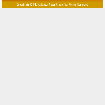
Copyrights © PT. Halilintar News Group
/
All Rights Reserved