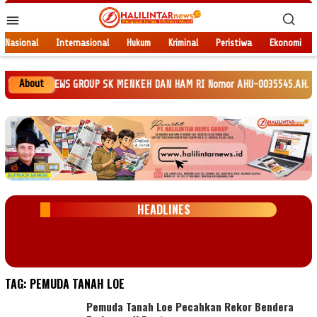
Loncat
Menu
ke
Mobile
konten
Nasional
Internasional
Hukum
Kriminal
Peristiwa
Ekonomi
About
LINTAR NEWS GROUP SK MENKEH DAN HAM RI Nomor AHU-0035545.AH.01.Tahun 202
HEADLINES
TAG:
PEMUDA TANAH LOE
Pemuda Tanah Loe Pecahkan Rekor Bendera