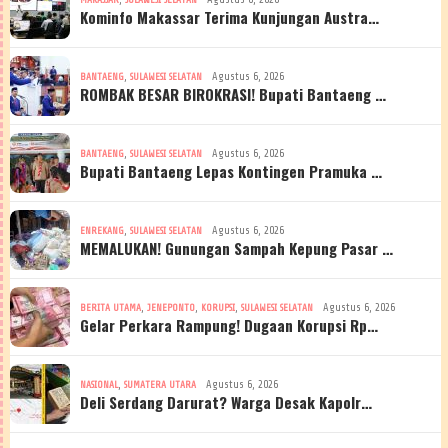
Kominfo Makassar Terima Kunjungan Austra…
,
Agustus 6, 2026
BANTAENG
SULAWESI SELATAN
ROMBAK BESAR BIROKRASI! Bupati Bantaeng …
,
Agustus 6, 2026
BANTAENG
SULAWESI SELATAN
Bupati Bantaeng Lepas Kontingen Pramuka …
,
Agustus 6, 2026
ENREKANG
SULAWESI SELATAN
MEMALUKAN! Gunungan Sampah Kepung Pasar …
,
,
,
Agustus 6, 2026
BERITA UTAMA
JENEPONTO
KORUPSI
SULAWESI SELATAN
Gelar Perkara Rampung! Dugaan Korupsi Rp…
,
Agustus 6, 2026
NASIONAL
SUMATERA UTARA
Deli Serdang Darurat? Warga Desak Kapolr…