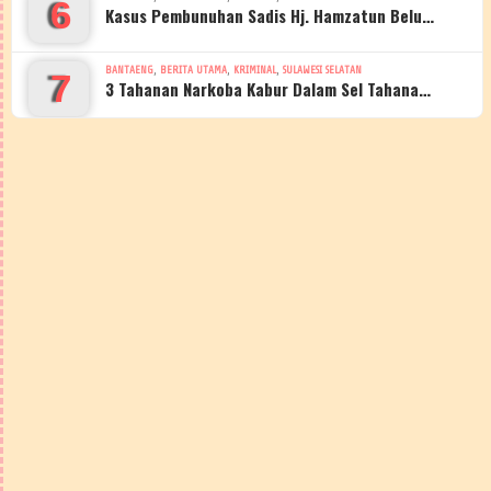
6
Kasus Pembunuhan Sadis Hj. Hamzatun Belu…
,
,
,
BANTAENG
BERITA UTAMA
KRIMINAL
SULAWESI SELATAN
7
3 Tahanan Narkoba Kabur Dalam Sel Tahana…