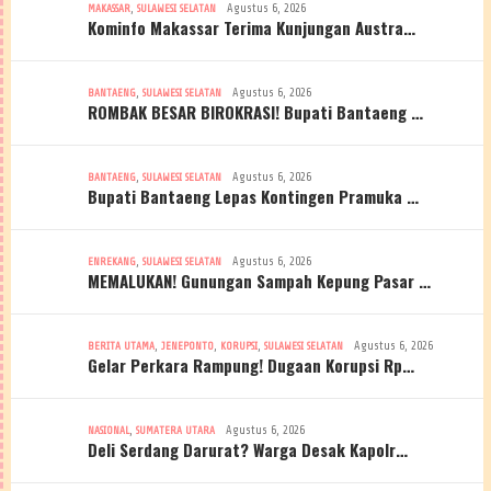
,
Agustus 6, 2026
MAKASSAR
SULAWESI SELATAN
Kominfo Makassar Terima Kunjungan Austra…
,
Agustus 6, 2026
BANTAENG
SULAWESI SELATAN
ROMBAK BESAR BIROKRASI! Bupati Bantaeng …
,
Agustus 6, 2026
BANTAENG
SULAWESI SELATAN
Bupati Bantaeng Lepas Kontingen Pramuka …
,
Agustus 6, 2026
ENREKANG
SULAWESI SELATAN
MEMALUKAN! Gunungan Sampah Kepung Pasar …
,
,
,
Agustus 6, 2026
BERITA UTAMA
JENEPONTO
KORUPSI
SULAWESI SELATAN
Gelar Perkara Rampung! Dugaan Korupsi Rp…
,
Agustus 6, 2026
NASIONAL
SUMATERA UTARA
Deli Serdang Darurat? Warga Desak Kapolr…