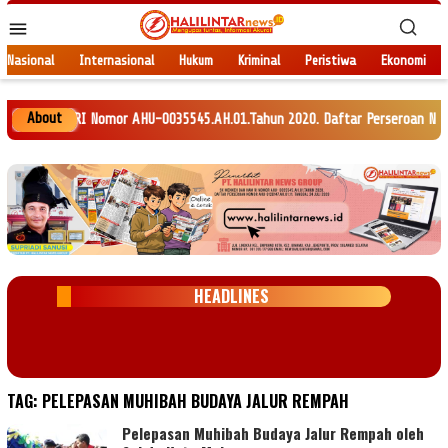
Loncat
Menu
ke
Mobile
konten
Nasional
Internasional
Hukum
Kriminal
Peristiwa
Ekonomi
About
AM RI Nomor AHU-0035545.AH.01.Tahun 2020. Daftar Perseroan Nomor AHU-012
HEADLINES
TAG:
PELEPASAN MUHIBAH BUDAYA JALUR REMPAH
Pelepasan Muhibah Budaya Jalur Rempah oleh