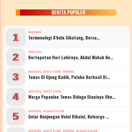
BERITA POPULER
BANTAENG
1
Termonologi A’bulo Sibatang, Bersa…
BANTAENG
2
Bertepatan Hari Lahirnya, Abdul Wahab Ke…
,
,
BANTAENG
BERITA UTAMA
KRIMINAL
3
Tewas Di Ujung Badik, Pelaku Berhasil Di…
,
BANTAENG
BERITA UTAMA
4
Warga Papanloe Tewas Diduga Dianiaya Okn…
,
BANTAENG
SULAWESI SELATAN
5
Gelar Kunjungan Halal Bihalal, Keluarga …
,
,
,
BANTAENG
BERITA UTAMA
KRIMINAL
SULAWESI SELATAN