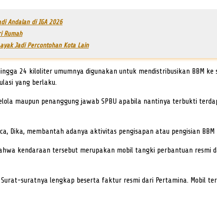
adi Andalan di IGA 2026
ri Rumah
Layak Jadi Percontohan Kota Lain
 hingga 24 kiloliter umumnya digunakan untuk mendistribusikan BBM ke
ulasi yang berlaku.
elola maupun penanggung jawab SPBU apabila nantinya terbukti terda
, Dika, membantah adanya aktivitas pengisapan atau pengisian BBM k
 bahwa kendaraan tersebut merupakan mobil tangki perbantuan resmi d
n. Surat-suratnya lengkap beserta faktur resmi dari Pertamina. Mobil