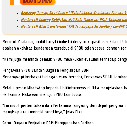
BACAAN LAINNYA
Bantaeng Tancap Gas ! Inovasi Digital hingga Ketahanan Pangan J
Menteri LH Dukung Kebijakan Wali Kota Makassar Pilah Sampah da
Menteri LH Nilai Transformasi TPA Tamangapa ke Sanitary Landfill 
Menurut Yusdanar, mobil tangki industri dengan kapasitas sekitar 16
apakah aktivitas kendaraan tersebut di SPBU telah sesuai dengan reg
“Kami juga meminta pemilik SPBU melakukan evaluasi terhadap peng
Pengawas SPBU Bantah Dugaan Pengisapan BBM
Menanggapi berbagai tudingan yang beredar, Pengawas SPBU Lambocca
Melalui pesan WhatsApp kepada Halilintarnews.id, Dika menjelaskan
Pertamina Makassar menuju SPBU Lambocca.
“Ini mobil perbantukan dari Pertamina langsung dari depot pengisia
mengisap atau mengisi tangkinya,” jelas Dika.
Soroti Dugaan Penjualan BBM Menggunakan Jeriken