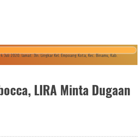
li 2020. lamat: Jln. Lingkar Kel. Empoang Kota, Kec. Binamu, Kab.
mbocca, LIRA Minta Dugaan