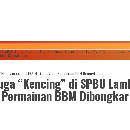
AH.01.Tahun 2020. Daftar Perseroan Nomor AHU-0120147.AH.01.11. Tanggal 24 Ju
ilintar@gmail.com
di SPBU Lambocca, LIRA Minta Dugaan Permainan BBM Dibongkar
duga “Kencing” di SPBU La
Permainan BBM Dibongkar