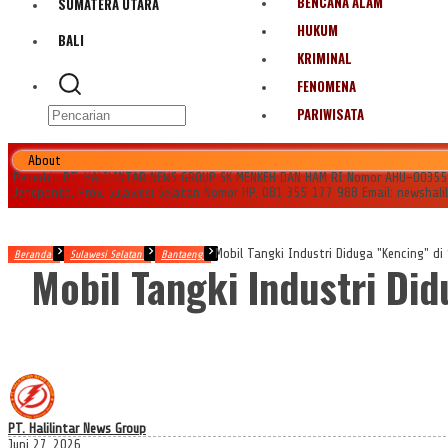
BENCANA ALAM
SUMATERA UTARA
HUKUM
BALI
KRIMINAL
FENOMENA
PARIWISATA
About
Penerbit PT. HALILINTAR NEWS GROUP SK MENKEH DAN HAM RI Nomor AHU-0035545.
Jeneponto, Prov. Sulawesi Selatan Nomor HP. 081 355 177 988 Email: newshal
Mobil Tangki Industri Diduga "Kencing" 
Beranda
Sulawesi Selatan
Bantaeng
Mobil Tangki Industri Di
PT. Halilintar News Group
Juni 27, 2026