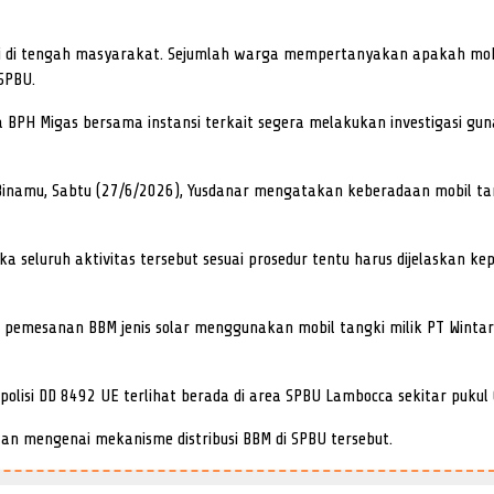
asi di tengah masyarakat. Sejumlah warga mempertanyakan apakah mob
SPBU.
PH Migas bersama instansi terkait segera melakukan investigasi guna
inamu, Sabtu (27/6/2026), Yusdanar mengatakan keberadaan mobil tang
 seluruh aktivitas tersebut sesuai prosedur tentu harus dijelaskan 
pemesanan BBM jenis solar menggunakan mobil tangki milik PT Wintara
 polisi DD 8492 UE terlihat berada di area SPBU Lambocca sekitar pukul
n mengenai mekanisme distribusi BBM di SPBU tersebut.