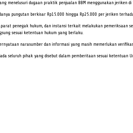
nang menelusuri dugaan praktik penjualan BBM menggunakan jeriken di
danya pungutan berkisar Rp15.000 hingga Rp25.000 per jeriken terha
 aparat penegak hukum, dan instansi terkait melakukan pemeriksaan s
ngsung sesuai ketentuan hukum yang berlaku.
ernyataan narasumber dan informasi yang masih memerlukan verifikasi 
epada seluruh pihak yang disebut dalam pemberitaan sesuai ketentuan 