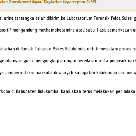
kan Transformasi Digital Tingkatkan Kepercayaan Publik
rine tersangka telah dikirim ke Laboratorium Forensik Polda Sulsel g
 positif mengandung methamphetamine atau sabu. Hasil pemeriksaan u
 ditahan di Rumah Tahanan Polres Bulukumba untuk menjalani proses hu
engembangan guna mengungkap jaringan peredaran serta pemasok narko
ya pemberantasan narkoba di wilayah Kabupaten Bulukumba dan meng
koba di Kabupaten Bulukumba. Kami akan terus melakukan penindakan