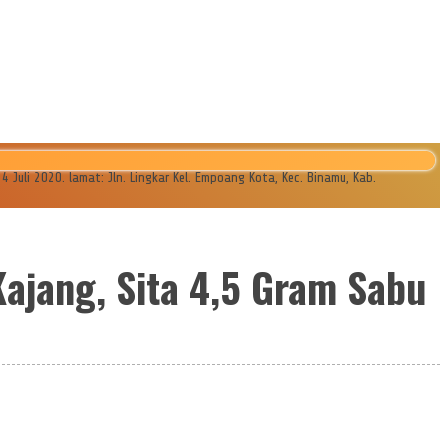
li 2020. lamat: Jln. Lingkar Kel. Empoang Kota, Kec. Binamu, Kab.
ajang, Sita 4,5 Gram Sabu