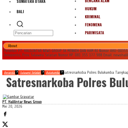
BENCANA ALAM
SUMATERA UTARA
HUKUM
BALI
KRIMINAL
FENOMENA
PARIWISATA
About
Penerbit PT. HALILINTAR NEWS GROUP SK MENKEH DAN HAM RI Nomor AHU-0035545.
Jeneponto, Prov. Sulawesi Selatan Nomor HP. 081 355 177 988 Email: newshal
Satresnarkoba Polres Bulukumba Tangkap 
Beranda
Sulawesi Selatan
Bulukumba
Satresnarkoba Polres Bul
PT. Halilintar News Group
Mei 20, 2026