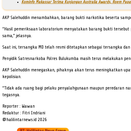
Kominfo Makassar Terima Kunjungan Australia Awards, Roem Papar
AKP Salehuddin menambahkan, barang bukti narkotika beserta sampel u
“Hasil pemeriksaan laboratorium menyatakan barang bukti tersebut
sama,” jelasnya.
Saat ini, tersangka MD telah resmi ditetapkan sebagai tersangka dan
Penyidik Satresnarkoba Polres Bulukumba masih terus melakukan p
AKP Salehuddin menegaskan, pihaknya akan terus meningkatkan upa
kepolisian.
“Tidak ada ruang bagi pelaku penyalahgunaan maupun peredaran nar
tegasnya.
Reporter : Wawan
Redaktur : Fitri Indriani
@halilintarnews.id 2026
PT. Halilintar News Group