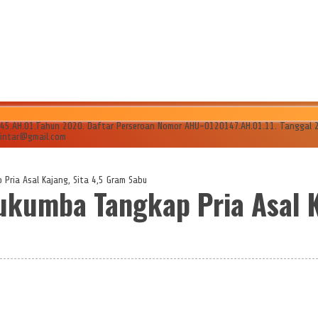
AH.01.Tahun 2020. Daftar Perseroan Nomor AHU-0120147.AH.01.11. Tanggal 24 Ju
ilintar@gmail.com
Pria Asal Kajang, Sita 4,5 Gram Sabu
ukumba Tangkap Pria Asal K