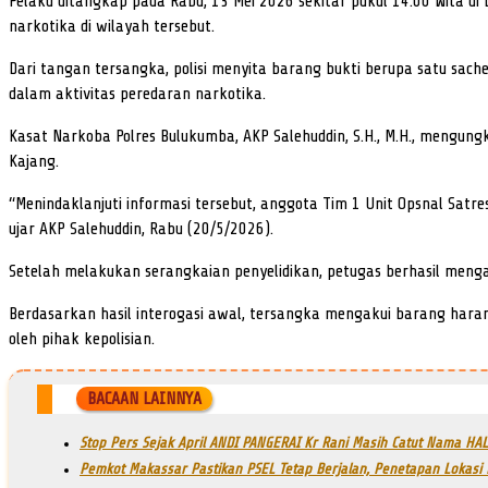
Pelaku ditangkap pada Rabu, 13 Mei 2026 sekitar pukul 14.00 Wita d
narkotika di wilayah tersebut.
Dari tangan tersangka, polisi menyita barang bukti berupa satu sache
dalam aktivitas peredaran narkotika.
Kasat Narkoba Polres Bulukumba, AKP Salehuddin, S.H., M.H., meng
Kajang.
“Menindaklanjuti informasi tersebut, anggota Tim 1 Unit Opsnal Satr
ujar AKP Salehuddin, Rabu (20/5/2026).
Setelah melakukan serangkaian penyelidikan, petugas berhasil men
Berdasarkan hasil interogasi awal, tersangka mengakui barang hara
oleh pihak kepolisian.
BACAAN LAINNYA
Stop Pers Sejak April ANDI PANGERAI Kr Rani Masih Catut Nama HAL
Pemkot Makassar Pastikan PSEL Tetap Berjalan, Penetapan Lokasi