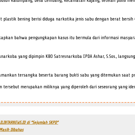
i Dusun Kalumpang, Desa Lembang, Kecamatan Kajang, setelah polisi me
t plastik bening berisi diduga narkotika jenis sabu dengan berat bers
ungkapkan bahwa pengungkapan kasus itu bermula dari informasi masy
esnarkoba yang dipimpin KBO Satresnarkoba IPDA Ashar, S.Sos., langsu
gamankan tersangka beserta barang bukti sabu yang ditemukan saat p
m tersebut merupakan miliknya yang diperoleh dari seseorang yang id
ILINTARNEWS.ID di “Sejumlah SKPD”
 Masih Dibahas