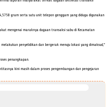
nerima laporan masyarakat terkait dugaan aktivitas transaksi
ih 4,5758 gram serta satu unit telepon genggam yang diduga digunakan
arakat mengenai maraknya dugaan transaksi sabu di Kecamatan
ng melakukan penyelidikan dan bergerak menuju lokasi yang dimaksud,”
roses penangkapan.
entitasnya kini masih dalam proses pengembangan dan pengejaran