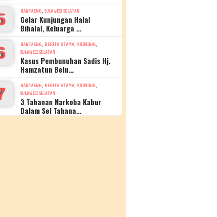
,
BANTAENG
SULAWESI SELATAN
5
Gelar Kunjungan Halal
Bihalal, Keluarga …
,
,
,
BANTAENG
BERITA UTAMA
KRIMINAL
6
SULAWESI SELATAN
Kasus Pembunuhan Sadis Hj.
Hamzatun Belu…
,
,
,
BANTAENG
BERITA UTAMA
KRIMINAL
7
SULAWESI SELATAN
3 Tahanan Narkoba Kabur
Dalam Sel Tahana…