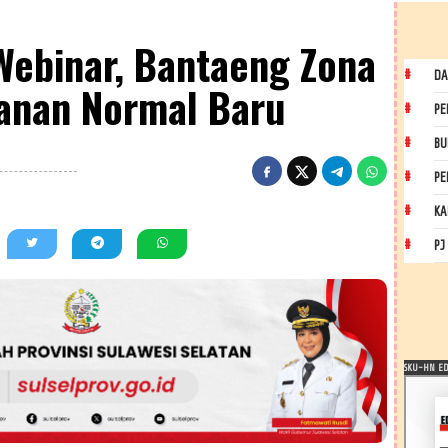
 Webinar, Bantaeng Zona
DA
tanan Normal Baru
PE
BU
PE
KA
PJ
SKU-HN EDI