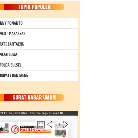
TOPIK POPULER
NNY POMANTO
MKOT MAKASSAR
PATI BANTAENG
MKAB GOWA
POLDA SULSEL
 BUPATI BANTAENG
SURAT KABAR UMUM
SI KE-54 | JULI 2026 - Flip the Page to Read !!!