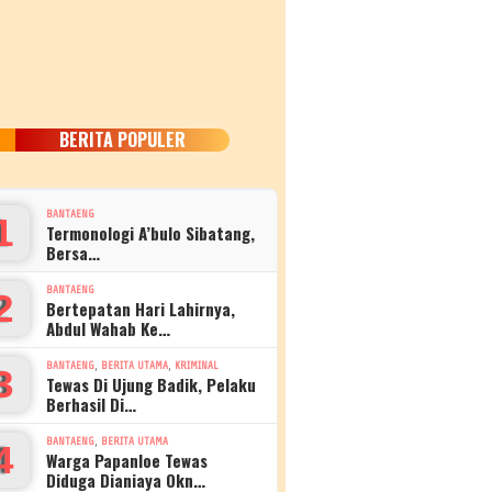
BERITA POPULER
BANTAENG
1
Termonologi A’bulo Sibatang,
Bersa…
BANTAENG
2
Bertepatan Hari Lahirnya,
Abdul Wahab Ke…
,
,
BANTAENG
BERITA UTAMA
KRIMINAL
3
Tewas Di Ujung Badik, Pelaku
Berhasil Di…
,
BANTAENG
BERITA UTAMA
4
Warga Papanloe Tewas
Diduga Dianiaya Okn…