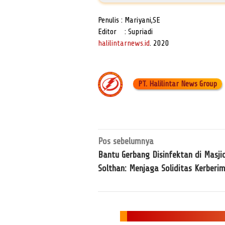
Penulis : Mariyani,SE
Editor : Supriadi
halilintarnews.id
. 2020
PT. Halilintar News Group
Navigasi
Pos sebelumnya
pos
Bantu Gerbang Disinfektan di Masjid
Solthan: Menjaga Soliditas Kerberi