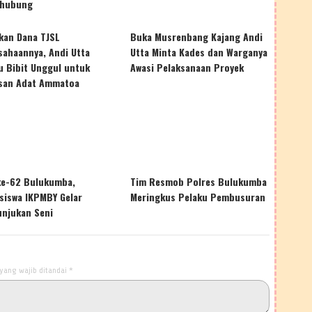
hubung
kan Dana TJSL
Buka Musrenbang Kajang Andi
sahaannya, Andi Utta
Utta Minta Kades dan Warganya
u Bibit Unggul untuk
Awasi Pelaksanaan Proyek
san Adat Ammatoa
ke-62 Bulukumba,
Tim Resmob Polres Bulukumba
siswa IKPMBY Gelar
Meringkus Pelaku Pembusuran
unjukan Seni
yang wajib ditandai
*