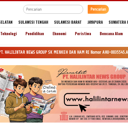
Pencarian
SELATAN
SULAWESI TENGAH
SULAWESI BARAT
JAYAPURA
SUMATERA 
Teknologi
Pendidikan
Ekonomi
Peristiwa
Bencana Alam
WS GROUP SK MENKEH DAN HAM RI Nomor AHU-0035545.AH.01.Tahun 2020. Daftar