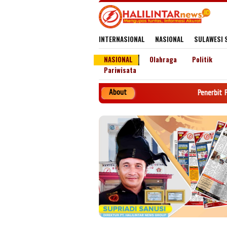
Loncat
ke
konten
INTERNASIONAL
NASIONAL
SULAWESI 
NASIONAL
Olahraga
Politik
Pariwisata
About
Penerbit PT. HALILINTAR NE