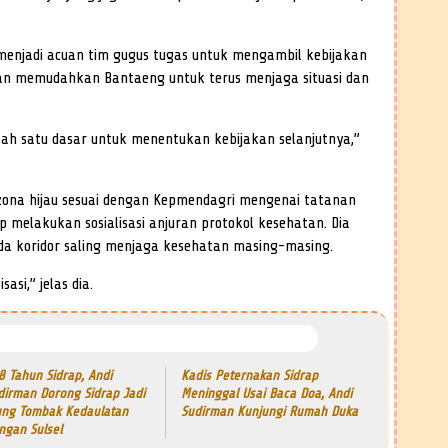
n menjadi acuan tim gugus tugas untuk mengambil kebijakan
 akan memudahkan Bantaeng untuk terus menjaga situasi dan
salah satu dasar untuk menentukan kebijakan selanjutnya,”
ona hijau sesuai dengan Kepmendagri mengenai tatanan
 melakukan sosialisasi anjuran protokol kesehatan. Dia
a koridor saling menjaga kesehatan masing-masing.
asi,” jelas dia.
8 Tahun Sidrap, Andi
Kadis Peternakan Sidrap
dirman Dorong Sidrap Jadi
Meninggal Usai Baca Doa, Andi
ung Tombak Kedaulatan
Sudirman Kunjungi Rumah Duka
ngan Sulsel