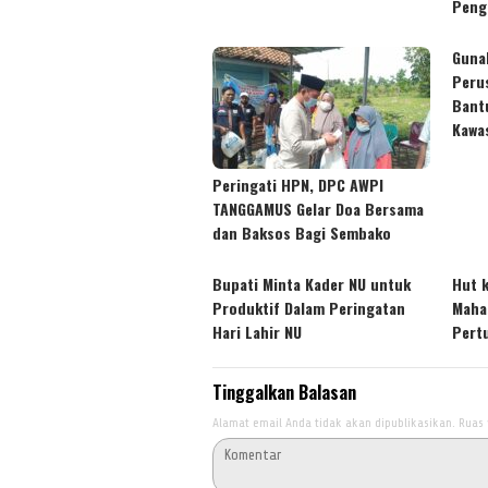
Peng
Guna
Peru
Bant
Kawa
Peringati HPN, DPC AWPI
TANGGAMUS Gelar Doa Bersama
dan Baksos Bagi Sembako
Bupati Minta Kader NU untuk
Hut 
Produktif Dalam Peringatan
Maha
Hari Lahir NU
Pert
Tinggalkan Balasan
Alamat email Anda tidak akan dipublikasikan.
Ruas 