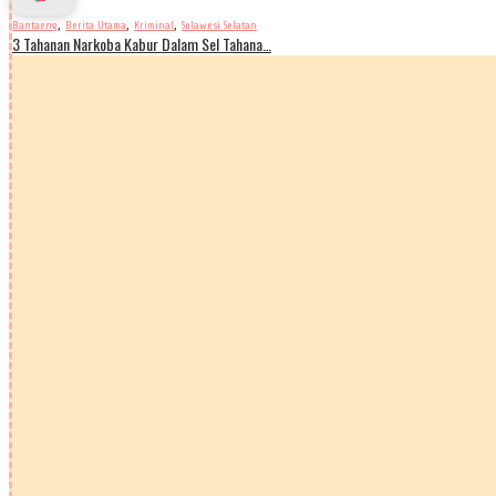
,
,
,
Bantaeng
Berita Utama
Kriminal
Sulawesi Selatan
3 Tahanan Narkoba Kabur Dalam Sel Tahana…