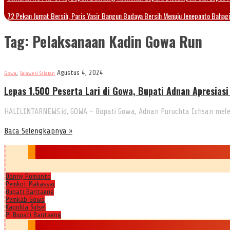
72 Pekan Jumat Bersih, Paris Yasir Bangun Budaya Bersih Menuju Jeneponto Bahag
Tag:
Pelaksanaan Kadin Gowa Run
,
Agustus 4, 2024
Gowa
Sulawesi Selatan
Lepas 1.500 Peserta Lari di Gowa, Bupati Adnan Apresias
HALILINTARNEWS.id, GOWA – Bupati Gowa, Adnan Puruchta Ichsan mel
Baca Selengkapnya »
Danny Pomanto
Pemkot Makassar
Bupati Bantaeng
Pemkab Gowa
Kapolda Sulsel
Pj Bupati Bantaeng