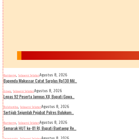
,
Agustus 8, 2026
Bantaeng
Sulawesi Selatan
Bapenda Makassar Catat Surplus Rp130 Mil…
,
Agustus 8, 2026
Gowa
Sulawesi Selatan
Lepas 92 Peserta Jamnas XII, Bupati Gowa…
,
Agustus 8, 2026
Bulukumba
Sulawesi Selatan
Sertijab Sejumlah Pejabat Polres Bulukum…
,
Agustus 8, 2026
Bantaeng
Sulawesi Selatan
Semarak HUT ke-81 RI, Bupati Bantaeng Re…
,
Agustus 8, 2026
Jeneponto
Sulawesi Selatan