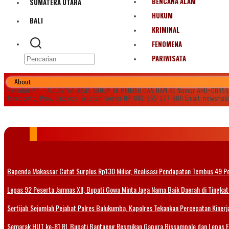
BENCANA ALAM
SUMATERA UTARA
HUKUM
BALI
KRIMINAL
FENOMENA
PARIWISATA
About
Penerbit PT. HALILINTAR NEWS GROUP SK MENKEH DAN HAM RI Nomor AHU-0035545.
Jeneponto, Prov. Sulawesi Selatan Nomor HP. 081 355 177 988 Email: newshal
Bapenda Makassar Catat Surplus Rp130 Miliar, Realisasi Pendapatan Tembus 49 P
Lepas 92 Peserta Jamnas XII, Bupati Gowa Minta Jaga Nama Baik Daerah di Tingkat
Sertijab Sejumlah Pejabat Polres Bulukumba, Kapolres Tekankan Percepatan Kinerja
Semarak HUT ke-81 RI, Bupati Bantaeng Resmikan Gapura Bissampole dan Lepas 