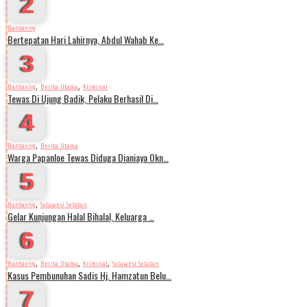
2
Bantaeng
Bertepatan Hari Lahirnya, Abdul Wahab Ke…
3
,
,
Bantaeng
Berita Utama
Kriminal
Tewas Di Ujung Badik, Pelaku Berhasil Di…
4
,
Bantaeng
Berita Utama
Warga Papanloe Tewas Diduga Dianiaya Okn…
5
,
Bantaeng
Sulawesi Selatan
Gelar Kunjungan Halal Bihalal, Keluarga …
6
,
,
,
Bantaeng
Berita Utama
Kriminal
Sulawesi Selatan
Kasus Pembunuhan Sadis Hj. Hamzatun Belu…
7