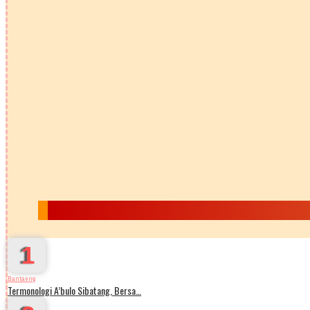
1
Bantaeng
Termonologi A’bulo Sibatang, Bersa…