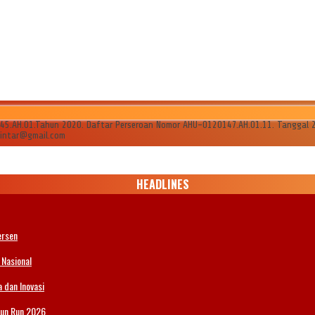
AH.01.Tahun 2020. Daftar Perseroan Nomor AHU-0120147.AH.01.11. Tanggal 24 Ju
ilintar@gmail.com
HEADLINES
ersen
 Nasional
 dan Inovasi
Fun Run 2026