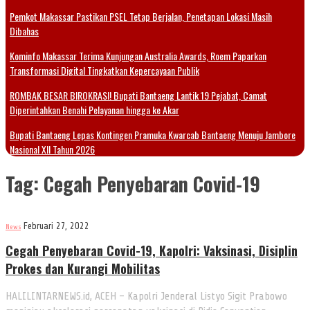
Pemkot Makassar Pastikan PSEL Tetap Berjalan, Penetapan Lokasi Masih
Dibahas
Kominfo Makassar Terima Kunjungan Australia Awards, Roem Paparkan
Transformasi Digital Tingkatkan Kepercayaan Publik
ROMBAK BESAR BIROKRASI! Bupati Bantaeng Lantik 19 Pejabat, Camat
Diperintahkan Benahi Pelayanan hingga ke Akar
Bupati Bantaeng Lepas Kontingen Pramuka Kwarcab Bantaeng Menuju Jambore
Nasional XII Tahun 2026
Tag:
Cegah Penyebaran Covid-19
Februari 27, 2022
News
Cegah Penyebaran Covid-19, Kapolri: Vaksinasi, Disiplin
Prokes dan Kurangi Mobilitas
HALILINTARNEWS.id, ACEH – Kapolri Jenderal Listyo Sigit Prabowo