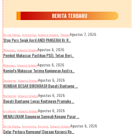
BERITA TERBARU
,
,
,
Agustus 7, 2026
Berita Utama
Jeneponto
Sulawesi Selatan
Takalar
Stop Pers Sejak April ANDI PANGERAI Kr R…
,
Agustus 6, 2026
Makassar
Sulawesi Selatan
Pemkot Makassar Pastikan PSEL Tetap Berj…
,
Agustus 6, 2026
Makassar
Sulawesi Selatan
Kominfo Makassar Terima Kunjungan Austra…
,
Agustus 6, 2026
Bantaeng
Sulawesi Selatan
ROMBAK BESAR BIROKRASI! Bupati Bantaeng …
,
Agustus 6, 2026
Bantaeng
Sulawesi Selatan
Bupati Bantaeng Lepas Kontingen Pramuka …
,
Agustus 6, 2026
Enrekang
Sulawesi Selatan
MEMALUKAN! Gunungan Sampah Kepung Pasar …
,
,
,
Agustus 6, 2026
Berita Utama
Jeneponto
Korupsi
Sulawesi Selatan
Gelar Perkara Rampung! Dugaan Korupsi Rp…