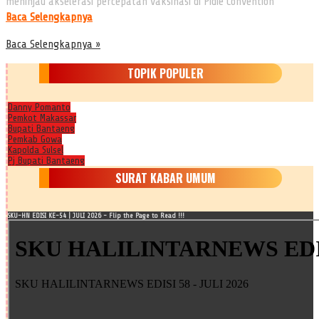
meninjau akselerasi percepatan vaksinasi di Pidie Convention
Baca Selengkapnya
Baca Selengkapnya »
TOPIK POPULER
Danny Pomanto
Pemkot Makassar
Bupati Bantaeng
Pemkab Gowa
Kapolda Sulsel
Pj Bupati Bantaeng
SURAT KABAR UMUM
SKU-HN EDISI KE-54 | JULI 2026 - Flip the Page to Read !!!