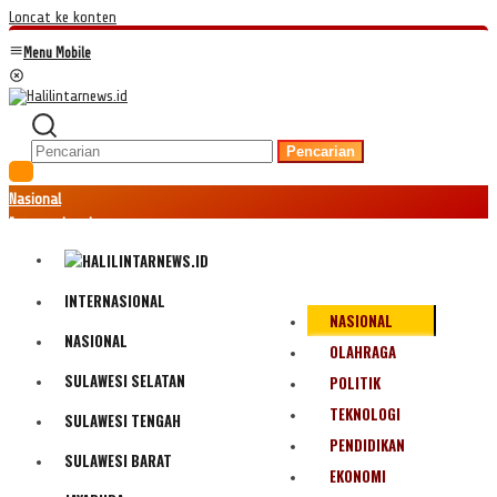
Loncat ke konten
Menu Mobile
Pencarian
Nasional
Internasional
Hukum
Kriminal
Peristiwa
INTERNASIONAL
NASIONAL
Ekonomi
NASIONAL
Politik
OLAHRAGA
Fenomena
SULAWESI SELATAN
POLITIK
Teknologi
TEKNOLOGI
SULAWESI TENGAH
Olahraga
PENDIDIKAN
Pendidikan
SULAWESI BARAT
Bencana Alam
EKONOMI