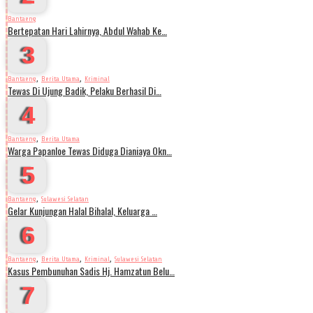
Bantaeng
Bertepatan Hari Lahirnya, Abdul Wahab Ke…
3
,
,
Bantaeng
Berita Utama
Kriminal
Tewas Di Ujung Badik, Pelaku Berhasil Di…
4
,
Bantaeng
Berita Utama
Warga Papanloe Tewas Diduga Dianiaya Okn…
5
,
Bantaeng
Sulawesi Selatan
Gelar Kunjungan Halal Bihalal, Keluarga …
6
,
,
,
Bantaeng
Berita Utama
Kriminal
Sulawesi Selatan
Kasus Pembunuhan Sadis Hj. Hamzatun Belu…
7