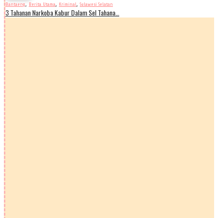
,
,
,
Bantaeng
Berita Utama
Kriminal
Sulawesi Selatan
3 Tahanan Narkoba Kabur Dalam Sel Tahana…