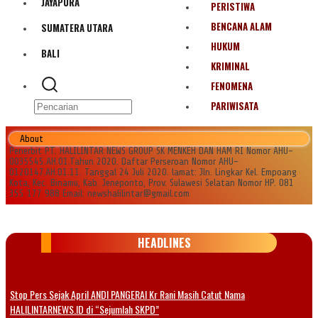
JAYAPURA
PERISTIWA
BENCANA ALAM
SUMATERA UTARA
HUKUM
BALI
KRIMINAL
FENOMENA
PARIWISATA
About
Penerbit PT. HALILINTAR NEWS GROUP SK MENKEH DAN HAM RI Nomor AHU-
0035545.AH.01.Tahun 2020. Daftar Perseroan Nomor AHU-
0120147.AH.01.11. Tanggal 24 Juli 2020. lamat: Jln. Lingkar Kel. Empoang
Kota, Kec. Binamu, Kab. Jeneponto, Prov. Sulawesi Selatan Nomor HP. 081
355 177 988 Email: newshalilintar@gmail.com
HEADLINES
Stop Pers Sejak April ANDI PANGERAI Kr Rani Masih Catut Nama
HALILINTARNEWS.ID di “Sejumlah SKPD”