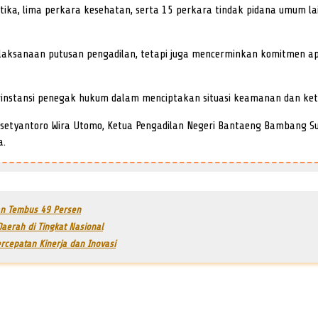
otika, lima perkara kesehatan, serta 15 perkara tindak pidana umum
pelaksanaan putusan pengadilan, tetapi juga mencerminkan komitmen
tarinstansi penegak hukum dalam menciptakan situasi keamanan dan ke
asetyantoro Wira Utomo, Ketua Pengadilan Negeri Bantaeng Bambang Su
a.
tan Tembus 49 Persen
aerah di Tingkat Nasional
rcepatan Kinerja dan Inovasi