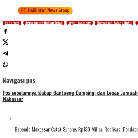
PT. Halilintar News Group
44 Perkara
Berkekuatan Hukum Tetap
Kejari Bantaeng
Musnahkan Barang Bukti
Navigasi pos
Pos sebelumnya
Wabup Bantaeng Dampingi dan Lepas Jamaah C
Makassar
Bapenda Makassar Catat Surplus Rp130 Miliar, Realisasi Penda