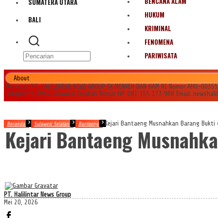
BENCANA ALAM
SUMATERA UTARA
HUKUM
BALI
KRIMINAL
FENOMENA
PARIWISATA
About
Penerbit PT. HALILINTAR NEWS GROUP SK MENKEH DAN HAM RI Nomor AHU-0035545.
Jeneponto, Prov. Sulawesi Selatan Nomor HP. 081 355 177 988 Email: newshal
Kejari Bantaeng Musnahkan Barang Bukti
Beranda
Sulawesi Selatan
Bantaeng
Kejari Bantaeng Musnahka
PT. Halilintar News Group
Mei 20, 2026