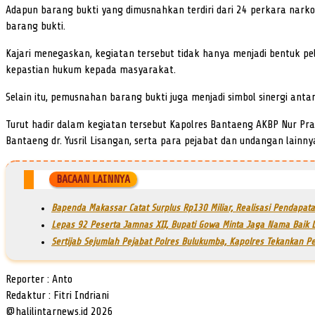
Adapun barang bukti yang dimusnahkan terdiri dari 24 perkara nark
barang bukti.
Kajari menegaskan, kegiatan tersebut tidak hanya menjadi bentuk 
kepastian hukum kepada masyarakat.
Selain itu, pemusnahan barang bukti juga menjadi simbol sinergi an
Turut hadir dalam kegiatan tersebut Kapolres Bantaeng AKBP Nur Pr
Bantaeng dr. Yusril Lisangan, serta para pejabat dan undangan lainny
BACAAN LAINNYA
Bapenda Makassar Catat Surplus Rp130 Miliar, Realisasi Pendapa
Lepas 92 Peserta Jamnas XII, Bupati Gowa Minta Jaga Nama Baik D
Sertijab Sejumlah Pejabat Polres Bulukumba, Kapolres Tekankan Pe
Reporter : Anto
Redaktur : Fitri Indriani
@halilintarnews.id 2026