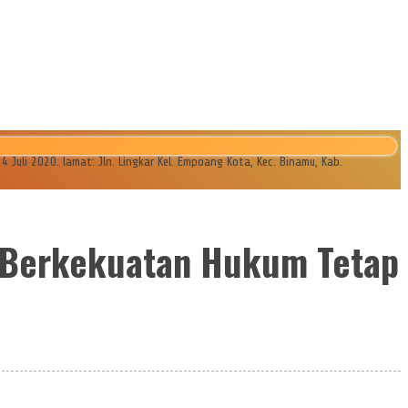
li 2020. lamat: Jln. Lingkar Kel. Empoang Kota, Kec. Binamu, Kab.
a Berkekuatan Hukum Tetap