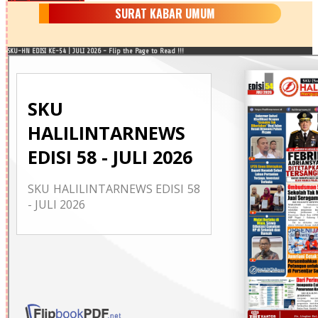
SURAT KABAR UMUM
SKU-HN EDISI KE-54 | JULI 2026 - Flip the Page to Read !!!