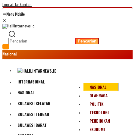
Loncat ke konten
Menu Mobile
Pencarian
Nasional
Internasional
Hukum
Kriminal
Peristiwa
INTERNASIONAL
NASIONAL
Ekonomi
NASIONAL
Politik
OLAHRAGA
Fenomena
SULAWESI SELATAN
POLITIK
Teknologi
TEKNOLOGI
SULAWESI TENGAH
Olahraga
PENDIDIKAN
Pendidikan
SULAWESI BARAT
Bencana Alam
EKONOMI