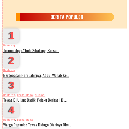
BERITA POPULER
1
Bantaeng
Termonologi A’bulo Sibatang, Bersa…
2
Bantaeng
Bertepatan Hari Lahirnya, Abdul Wahab Ke…
3
,
,
Bantaeng
Berita Utama
Kriminal
Tewas Di Ujung Badik, Pelaku Berhasil Di…
4
,
Bantaeng
Berita Utama
Warga Papanloe Tewas Diduga Dianiaya Okn…