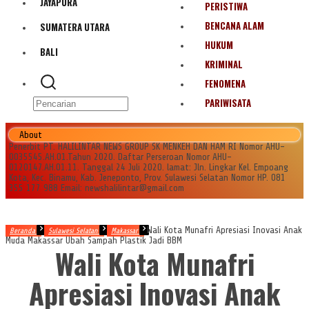
JAYAPURA
PERISTIWA
BENCANA ALAM
SUMATERA UTARA
HUKUM
BALI
KRIMINAL
FENOMENA
PARIWISATA
About
Penerbit PT. HALILINTAR NEWS GROUP SK MENKEH DAN HAM RI Nomor AHU-
0035545.AH.01.Tahun 2020. Daftar Perseroan Nomor AHU-
0120147.AH.01.11. Tanggal 24 Juli 2020. lamat: Jln. Lingkar Kel. Empoang
Kota, Kec. Binamu, Kab. Jeneponto, Prov. Sulawesi Selatan Nomor HP. 081
355 177 988 Email: newshalilintar@gmail.com
Wali Kota Munafri Apresiasi Inovasi Anak
Beranda
Sulawesi Selatan
Makassar
Muda Makassar Ubah Sampah Plastik Jadi BBM
Wali Kota Munafri
Apresiasi Inovasi Anak