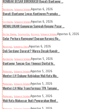
ROMBAK BESAR BIROKRASI! Bupati Bantaeng …
,
Agustus 6, 2026
Bantaeng
Sulawesi Selatan
Bupati Bantaeng Lepas Kontingen Pramuka …
,
Agustus 6, 2026
Enrekang
Sulawesi Selatan
MEMALUKAN! Gunungan Sampah Kepung Pasar …
,
,
,
Agustus 6, 2026
Berita Utama
Jeneponto
Korupsi
Sulawesi Selatan
Gelar Perkara Rampung! Dugaan Korupsi Rp…
,
Agustus 6, 2026
Nasional
Sumatera Utara
Deli Serdang Darurat? Warga Desak Kapolr…
,
Agustus 5, 2026
Bantaeng
Sulawesi Selatan
Bantaeng Tancap Gas ! Inovasi Digital hi…
,
Agustus 5, 2026
Makassar
Sulawesi Selatan
Menteri LH Dukung Kebijakan Wali Kota Ma…
,
Agustus 5, 2026
Makassar
Sulawesi Selatan
Menteri LH Nilai Transformasi TPA Tamang…
,
Agustus 5, 2026
Makassar
Sulawesi Selatan
Wali Kota Makassar Ikuti Pengarahan Ment…
,
Agustus 5, 2026
Makassar
Sulawesi Selatan