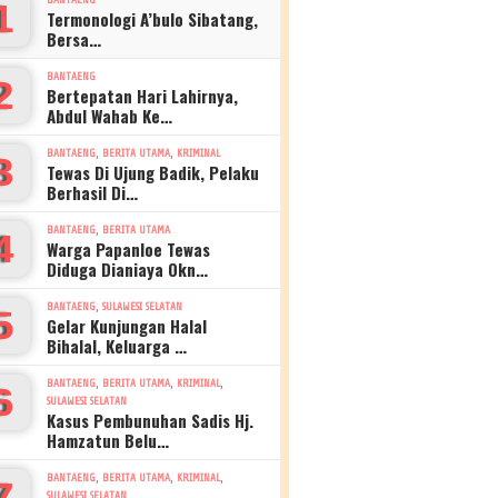
1
Termonologi A’bulo Sibatang,
Bersa…
BANTAENG
2
Bertepatan Hari Lahirnya,
Abdul Wahab Ke…
,
,
BANTAENG
BERITA UTAMA
KRIMINAL
3
Tewas Di Ujung Badik, Pelaku
Berhasil Di…
,
BANTAENG
BERITA UTAMA
4
Warga Papanloe Tewas
Diduga Dianiaya Okn…
,
BANTAENG
SULAWESI SELATAN
5
Gelar Kunjungan Halal
Bihalal, Keluarga …
,
,
,
BANTAENG
BERITA UTAMA
KRIMINAL
6
SULAWESI SELATAN
Kasus Pembunuhan Sadis Hj.
Hamzatun Belu…
,
,
,
BANTAENG
BERITA UTAMA
KRIMINAL
7
SULAWESI SELATAN