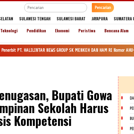
Pencarian
SELATAN
SULAWESI TENGAH
SULAWESI BARAT
JAYAPURA
SUMATERA 
Teknologi
Pendidikan
Ekonomi
Peristiwa
Bencana Alam
 PT. HALILINTAR NEWS GROUP SK MENKEH DAN HAM RI Nomor AHU-0035545.AH.01.
enugasan, Bupati Gowa
DA
mpinan Sekolah Harus
PE
sis Kompetensi
BU
PE