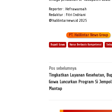
Reporter : Hefrawansah
Redaktur : Fitri Indriani
@halilintarnews.id 2025
PT. Halilintar News Group
Bupati Gowa
Harus Berbasis Kompetensi
Sebu
Navigasi
Pos sebelumnya
pos
Tingkatkan Layanan Kesehatan, Bup
Gowa Luncurkan Program Si Jempol
Mantap