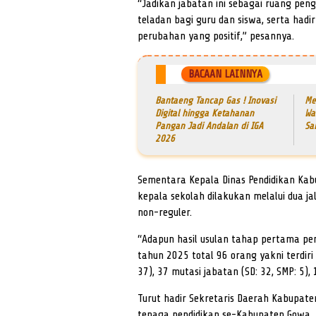
“Jadikan jabatan ini sebagai ruang pen
teladan bagi guru dan siswa, serta h
perubahan yang positif,” pesannya.
BACAAN LAINNYA
Bantaeng Tancap Gas ! Inovasi
Me
Digital hingga Ketahanan
Wa
Pangan Jadi Andalan di IGA
Sa
2026
Sementara Kepala Dinas Pendidikan Ka
kepala sekolah dilakukan melalui dua ja
non-reguler.
“Adapun hasil usulan tahap pertama pe
tahun 2025 total 96 orang yakni terdiri 
37), 37 mutasi jabatan (SD: 32, SMP: 5),
Turut hadir Sekretaris Daerah Kabupat
tenaga pendidikan se-Kabupaten Gowa.