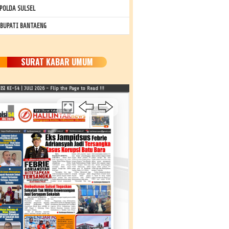
POLDA SULSEL
 BUPATI BANTAENG
SURAT KABAR UMUM
SI KE-54 | JULI 2026 - Flip the Page to Read !!!