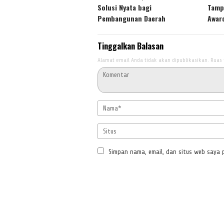
Solusi Nyata bagi
Tamp
Pembangunan Daerah
Awar
Tinggalkan Balasan
Alamat email Anda tidak akan dipublikasikan.
Ruas 
Simpan nama, email, dan situs web saya 