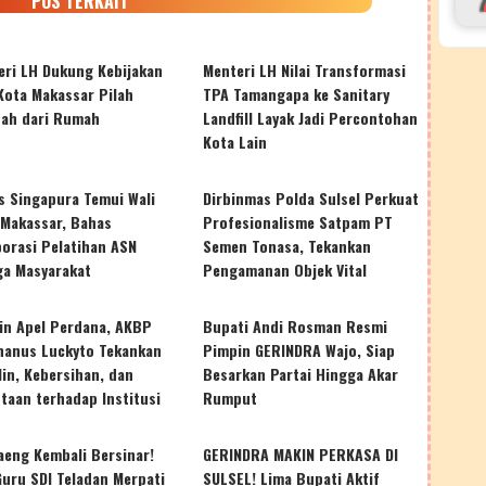
POS TERKAIT
eri LH Dukung Kebijakan
Menteri LH Nilai Transformasi
Kota Makassar Pilah
TPA Tamangapa ke Sanitary
ah dari Rumah
Landfill Layak Jadi Percontohan
Kota Lain
s Singapura Temui Wali
Dirbinmas Polda Sulsel Perkuat
 Makassar, Bahas
Profesionalisme Satpam PT
borasi Pelatihan ASN
Semen Tonasa, Tekankan
ga Masyarakat
Pengamanan Objek Vital
in Apel Perdana, AKBP
Bupati Andi Rosman Resmi
hanus Luckyto Tekankan
Pimpin GERINDRA Wajo, Siap
lin, Kebersihan, dan
Besarkan Partai Hingga Akar
taan terhadap Institusi
Rumput
aeng Kembali Bersinar!
GERINDRA MAKIN PERKASA DI
Guru SDI Teladan Merpati
SULSEL! Lima Bupati Aktif