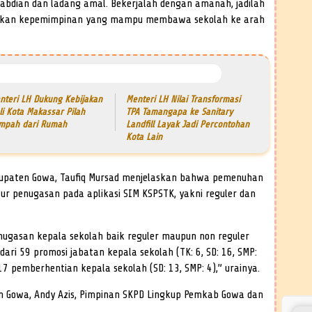
gabdian dan ladang amal. Bekerjalah dengan amanah, jadilah
adirkan kepemimpinan yang mampu membawa sekolah ke arah
nteri LH Dukung Kebijakan
Menteri LH Nilai Transformasi
li Kota Makassar Pilah
TPA Tamangapa ke Sanitary
mpah dari Rumah
Landfill Layak Jadi Percontohan
Kota Lain
bupaten Gowa, Taufiq Mursad menjelaskan bahwa pemenuhan
lur penugasan pada aplikasi SIM KSPSTK, yakni reguler dan
nugasan kepala sekolah baik reguler maupun non reguler
dari 59 promosi jabatan kepala sekolah (TK: 6, SD: 16, SMP:
 17 pemberhentian kepala sekolah (SD: 13, SMP: 4),” urainya.
en Gowa, Andy Azis, Pimpinan SKPD Lingkup Pemkab Gowa dan