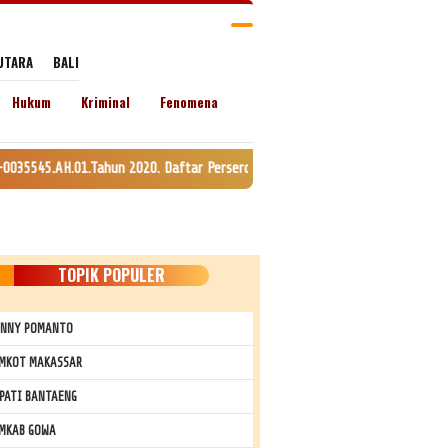
UTARA
BALI
Hukum
Kriminal
Fenomena
Tahun 2020. Daftar Perseroan Nomor AHU-0120147.AH.01.11. Tanggal 24 Juli
TOPIK POPULER
NNY POMANTO
MKOT MAKASSAR
PATI BANTAENG
MKAB GOWA