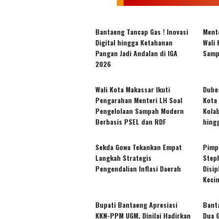
Bantaeng Tancap Gas ! Inovasi
Ment
Digital hingga Ketahanan
Wali 
Pangan Jadi Andalan di IGA
Samp
2026
Wali Kota Makassar Ikuti
Dube
Pengarahan Menteri LH Soal
Kota
Pengelolaan Sampah Modern
Kola
Berbasis PSEL dan RDF
hing
Sekda Gowa Tekankan Empat
Pimp
Langkah Strategis
Step
Pengendalian Inflasi Daerah
Disip
Kecin
Bupati Bantaeng Apresiasi
Bant
KKN-PPM UGM, Dinilai Hadirkan
Dua 