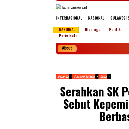
Loncat
ke
konten
INTERNASIONAL
NASIONAL
SULAWESI 
NASIONAL
Olahraga
Politik
Pariwisata
About
Penerbit
Beranda
Sulawesi Selatan
Gowa
Serahkan SK P
Sebut Kepemi
Berba