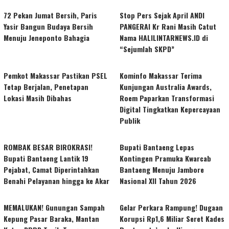
72 Pekan Jumat Bersih, Paris
Stop Pers Sejak April ANDI
Yasir Bangun Budaya Bersih
PANGERAI Kr Rani Masih Catut
Menuju Jeneponto Bahagia
Nama HALILINTARNEWS.ID di
“Sejumlah SKPD”
Pemkot Makassar Pastikan PSEL
Kominfo Makassar Terima
Tetap Berjalan, Penetapan
Kunjungan Australia Awards,
Lokasi Masih Dibahas
Roem Paparkan Transformasi
Digital Tingkatkan Kepercayaan
Publik
ROMBAK BESAR BIROKRASI!
Bupati Bantaeng Lepas
Bupati Bantaeng Lantik 19
Kontingen Pramuka Kwarcab
Pejabat, Camat Diperintahkan
Bantaeng Menuju Jambore
Benahi Pelayanan hingga ke Akar
Nasional XII Tahun 2026
MEMALUKAN! Gunungan Sampah
Gelar Perkara Rampung! Dugaan
Kepung Pasar Baraka, Mantan
Korupsi Rp1,6 Miliar Seret Kades