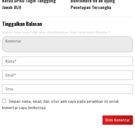
Ketua DPRD Tagih Tanggung
Bontomate’ne ke Ujung
Jawab DLH
Penetapan Tersangka
Tinggalkan Balasan
Alamat email Anda tidak akan dipublikasikan.
Ruas yang wajib ditandai
*
Simpan nama, email, dan situs web saya pada peramban ini untuk
komentar saya berikutnya.