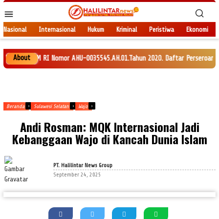
Loncat
Menu
ke
Mobile
konten
Nasional
Internasional
Hukum
Kriminal
Peristiwa
Ekonomi
About
AM RI Nomor AHU-0035545.AH.01.Tahun 2020. Daftar Perseroan Nomor AHU-012
Beranda
Sulawesi Selatan
Wajo
Andi Rosman: MQK Internasional Jadi
Kebanggaan Wajo di Kancah Dunia Islam
PT. Halilintar News Group
September 24, 2025