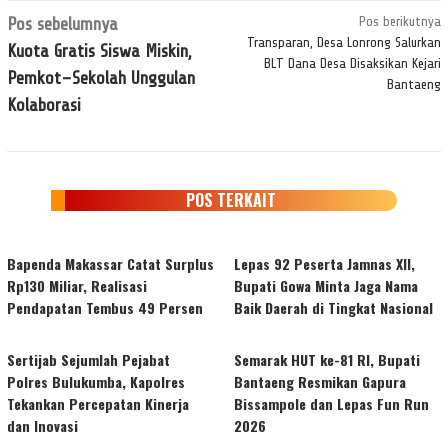
Navigasi
Pos sebelumnya
Pos berikutnya
pos
Transparan, Desa Lonrong Salurkan
Kuota Gratis Siswa Miskin,
BLT Dana Desa Disaksikan Kejari
Pemkot–Sekolah Unggulan
Bantaeng
Kolaborasi
POS TERKAIT
Bapenda Makassar Catat Surplus
Lepas 92 Peserta Jamnas XII,
Rp130 Miliar, Realisasi
Bupati Gowa Minta Jaga Nama
Pendapatan Tembus 49 Persen
Baik Daerah di Tingkat Nasional
Sertijab Sejumlah Pejabat
Semarak HUT ke-81 RI, Bupati
Polres Bulukumba, Kapolres
Bantaeng Resmikan Gapura
Tekankan Percepatan Kinerja
Bissampole dan Lepas Fun Run
dan Inovasi
2026