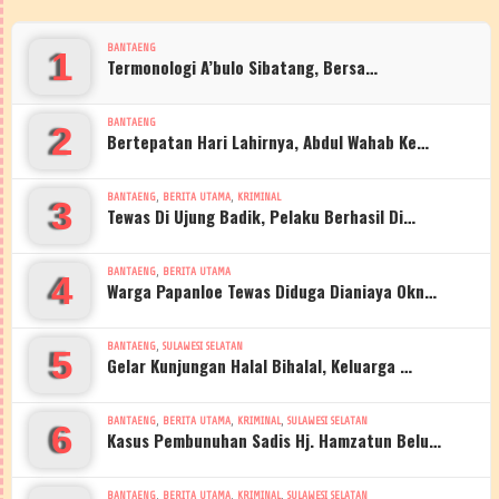
BANTAENG
1
Termonologi A’bulo Sibatang, Bersa…
BANTAENG
2
Bertepatan Hari Lahirnya, Abdul Wahab Ke…
,
,
BANTAENG
BERITA UTAMA
KRIMINAL
3
Tewas Di Ujung Badik, Pelaku Berhasil Di…
,
BANTAENG
BERITA UTAMA
4
Warga Papanloe Tewas Diduga Dianiaya Okn…
,
BANTAENG
SULAWESI SELATAN
5
Gelar Kunjungan Halal Bihalal, Keluarga …
,
,
,
BANTAENG
BERITA UTAMA
KRIMINAL
SULAWESI SELATAN
6
Kasus Pembunuhan Sadis Hj. Hamzatun Belu…
,
,
,
BANTAENG
BERITA UTAMA
KRIMINAL
SULAWESI SELATAN