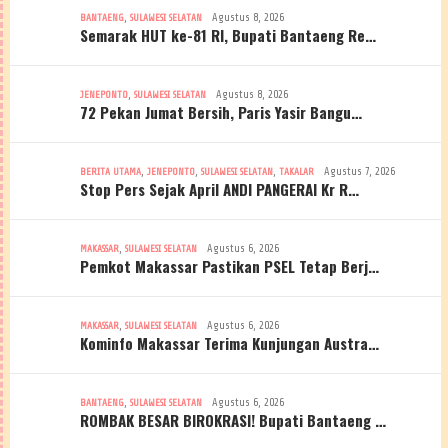
,
Agustus 8, 2026
BANTAENG
SULAWESI SELATAN
Semarak HUT ke-81 RI, Bupati Bantaeng Re…
,
Agustus 8, 2026
JENEPONTO
SULAWESI SELATAN
72 Pekan Jumat Bersih, Paris Yasir Bangu…
,
,
,
Agustus 7, 2026
BERITA UTAMA
JENEPONTO
SULAWESI SELATAN
TAKALAR
Stop Pers Sejak April ANDI PANGERAI Kr R…
,
Agustus 6, 2026
MAKASSAR
SULAWESI SELATAN
Pemkot Makassar Pastikan PSEL Tetap Berj…
,
Agustus 6, 2026
MAKASSAR
SULAWESI SELATAN
Kominfo Makassar Terima Kunjungan Austra…
,
Agustus 6, 2026
BANTAENG
SULAWESI SELATAN
ROMBAK BESAR BIROKRASI! Bupati Bantaeng …