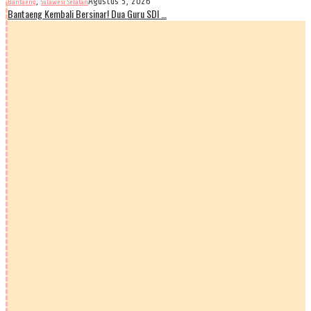
,
Agustus 5, 2026
Bantaeng
Sulawesi Selatan
Bantaeng Kembali Bersinar! Dua Guru SDI …