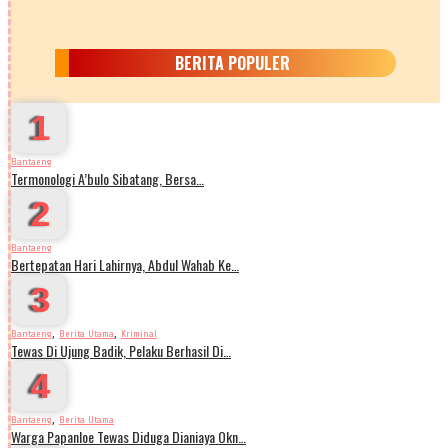
BERITA POPULER
1
Bantaeng
Termonologi A’bulo Sibatang, Bersa…
2
Bantaeng
Bertepatan Hari Lahirnya, Abdul Wahab Ke…
3
,
,
Bantaeng
Berita Utama
Kriminal
Tewas Di Ujung Badik, Pelaku Berhasil Di…
4
,
Bantaeng
Berita Utama
Warga Papanloe Tewas Diduga Dianiaya Okn…