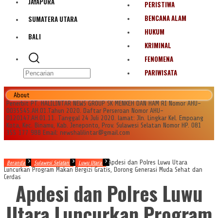
JAYAPURA
PERISTIWA
BENCANA ALAM
SUMATERA UTARA
HUKUM
BALI
KRIMINAL
FENOMENA
PARIWISATA
About
Penerbit PT. HALILINTAR NEWS GROUP SK MENKEH DAN HAM RI Nomor AHU-
0035545.AH.01.Tahun 2020. Daftar Perseroan Nomor AHU-
0120147.AH.01.11. Tanggal 24 Juli 2020. lamat: Jln. Lingkar Kel. Empoang
Kota, Kec. Binamu, Kab. Jeneponto, Prov. Sulawesi Selatan Nomor HP. 081
355 177 988 Email: newshalilintar@gmail.com
Apdesi dan Polres Luwu Utara
Beranda
Sulawesi Selatan
Luwu Utara
Luncurkan Program Makan Bergizi Gratis, Dorong Generasi Muda Sehat dan
Cerdas
Apdesi dan Polres Luwu
Utara Luncurkan Program