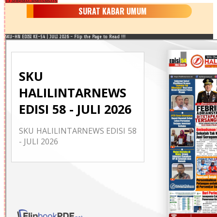
SURAT KABAR UMUM
SKU-HN EDISI KE-54 | JULI 2026 - Flip the Page to Read !!!