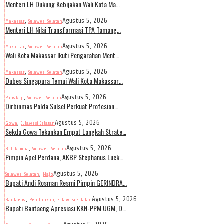
Menteri LH Dukung Kebijakan Wali Kota Ma…
,
Agustus 5, 2026
Makassar
Sulawesi Selatan
Menteri LH Nilai Transformasi TPA Tamang…
,
Agustus 5, 2026
Makassar
Sulawesi Selatan
Wali Kota Makassar Ikuti Pengarahan Ment…
,
Agustus 5, 2026
Makassar
Sulawesi Selatan
Dubes Singapura Temui Wali Kota Makassar…
,
Agustus 5, 2026
Pangkep
Sulawesi Selatan
Dirbinmas Polda Sulsel Perkuat Profesion…
,
Agustus 5, 2026
Gowa
Sulawesi Selatan
Sekda Gowa Tekankan Empat Langkah Strate…
,
Agustus 5, 2026
Bulukumba
Sulawesi Selatan
Pimpin Apel Perdana, AKBP Stephanus Luck…
,
Agustus 5, 2026
Sulawesi Selatan
Wajo
Bupati Andi Rosman Resmi Pimpin GERINDRA…
,
,
Agustus 5, 2026
Bantaeng
Pendidikan
Sulawesi Selatan
Bupati Bantaeng Apresiasi KKN-PPM UGM, D…