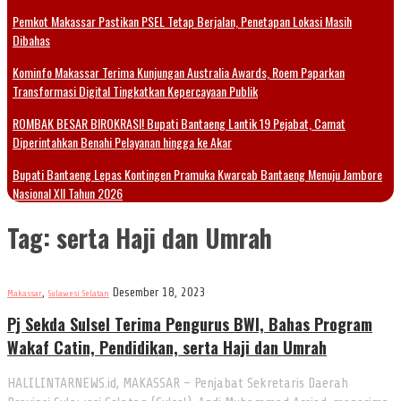
Pemkot Makassar Pastikan PSEL Tetap Berjalan, Penetapan Lokasi Masih
Dibahas
Kominfo Makassar Terima Kunjungan Australia Awards, Roem Paparkan
Transformasi Digital Tingkatkan Kepercayaan Publik
ROMBAK BESAR BIROKRASI! Bupati Bantaeng Lantik 19 Pejabat, Camat
Diperintahkan Benahi Pelayanan hingga ke Akar
Bupati Bantaeng Lepas Kontingen Pramuka Kwarcab Bantaeng Menuju Jambore
Nasional XII Tahun 2026
Tag:
serta Haji dan Umrah
,
Desember 18, 2023
Makassar
Sulawesi Selatan
Pj Sekda Sulsel Terima Pengurus BWI, Bahas Program
Wakaf Catin, Pendidikan, serta Haji dan Umrah
HALILINTARNEWS.id, MAKASSAR – Penjabat Sekretaris Daerah