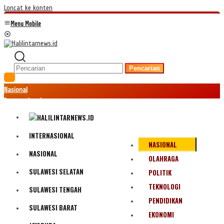
Loncat ke konten
Menu Mobile
Pencarian
Nasional
Internasional
Hukum
Kriminal
Peristiwa
INTERNASIONAL
NASIONAL
Ekonomi
NASIONAL
Politik
OLAHRAGA
Fenomena
SULAWESI SELATAN
POLITIK
Teknologi
TEKNOLOGI
SULAWESI TENGAH
Olahraga
PENDIDIKAN
Pendidikan
SULAWESI BARAT
Bencana Alam
EKONOMI