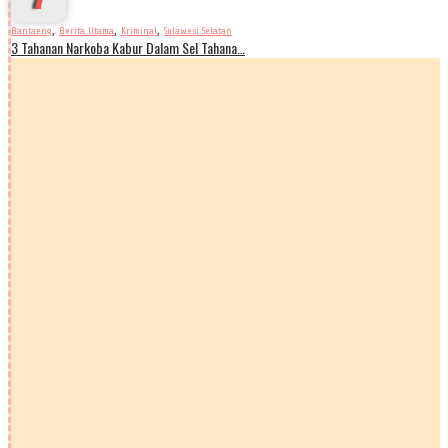
,
,
,
Bantaeng
Berita Utama
Kriminal
Sulawesi Selatan
3 Tahanan Narkoba Kabur Dalam Sel Tahana…