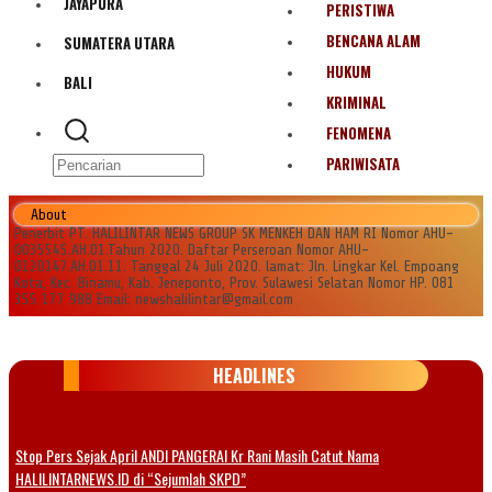
JAYAPURA
PERISTIWA
BENCANA ALAM
SUMATERA UTARA
HUKUM
BALI
KRIMINAL
FENOMENA
PARIWISATA
About
Penerbit PT. HALILINTAR NEWS GROUP SK MENKEH DAN HAM RI Nomor AHU-
0035545.AH.01.Tahun 2020. Daftar Perseroan Nomor AHU-
0120147.AH.01.11. Tanggal 24 Juli 2020. lamat: Jln. Lingkar Kel. Empoang
Kota, Kec. Binamu, Kab. Jeneponto, Prov. Sulawesi Selatan Nomor HP. 081
355 177 988 Email: newshalilintar@gmail.com
HEADLINES
Stop Pers Sejak April ANDI PANGERAI Kr Rani Masih Catut Nama
HALILINTARNEWS.ID di “Sejumlah SKPD”