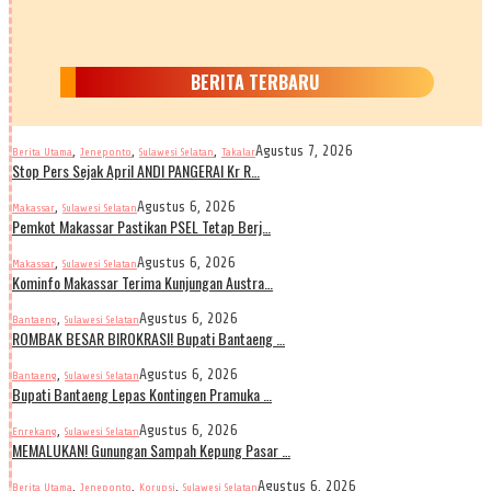
BERITA TERBARU
,
,
,
Agustus 7, 2026
Berita Utama
Jeneponto
Sulawesi Selatan
Takalar
Stop Pers Sejak April ANDI PANGERAI Kr R…
,
Agustus 6, 2026
Makassar
Sulawesi Selatan
Pemkot Makassar Pastikan PSEL Tetap Berj…
,
Agustus 6, 2026
Makassar
Sulawesi Selatan
Kominfo Makassar Terima Kunjungan Austra…
,
Agustus 6, 2026
Bantaeng
Sulawesi Selatan
ROMBAK BESAR BIROKRASI! Bupati Bantaeng …
,
Agustus 6, 2026
Bantaeng
Sulawesi Selatan
Bupati Bantaeng Lepas Kontingen Pramuka …
,
Agustus 6, 2026
Enrekang
Sulawesi Selatan
MEMALUKAN! Gunungan Sampah Kepung Pasar …
,
,
,
Agustus 6, 2026
Berita Utama
Jeneponto
Korupsi
Sulawesi Selatan