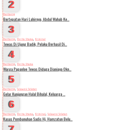
2
Bantaeng
Bertepatan Hari Lahirnya, Abdul Wahab Ke…
3
,
,
Bantaeng
Berita Utama
Kriminal
Tewas Di Ujung Badik, Pelaku Berhasil Di…
4
,
Bantaeng
Berita Utama
Warga Papanloe Tewas Diduga Dianiaya Okn…
5
,
Bantaeng
Sulawesi Selatan
Gelar Kunjungan Halal Bihalal, Keluarga …
6
,
,
,
Bantaeng
Berita Utama
Kriminal
Sulawesi Selatan
Kasus Pembunuhan Sadis Hj. Hamzatun Belu…
7