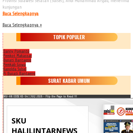
Provinsi Sulawesi Selatan (Sulsel), Andi Muhammad Arsjad, menerima
kunjungan
Baca Selengkapnya
Baca Selengkapnya »
TOPIK POPULER
Danny Pomanto
Pemkot Makassar
Bupati Bantaeng
Pemkab Gowa
Kapolda Sulsel
Pj Bupati Bantaeng
SURAT KABAR UMUM
SKU-HN EDISI KE-54 | JULI 2026 - Flip the Page to Read !!!