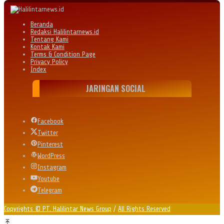
Beranda
Redaksi Halilintarnews.id
Tentang Kami
Kontak Kami
Terms & Condition Page
Privacy Policy
Index
JARINGAN SOCIAL
Facebook
Twitter
Pinterest
WordPress
Instagram
Youtube
Telegram
Copyrights © PT. Halilintar News Group
/
All Rights Reserved