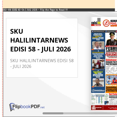
SKU-HN EDISI KE-54 | JULI 2026 - Flip the Page to Read !!!