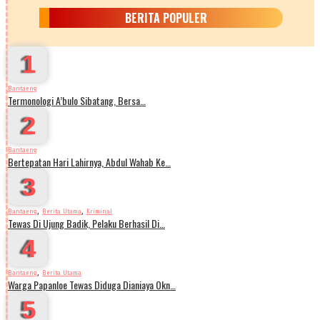
BERITA POPULER
1
Bantaeng
Termonologi A’bulo Sibatang, Bersa…
2
Bantaeng
Bertepatan Hari Lahirnya, Abdul Wahab Ke…
3
,
,
Bantaeng
Berita Utama
Kriminal
Tewas Di Ujung Badik, Pelaku Berhasil Di…
4
,
Bantaeng
Berita Utama
Warga Papanloe Tewas Diduga Dianiaya Okn…
5