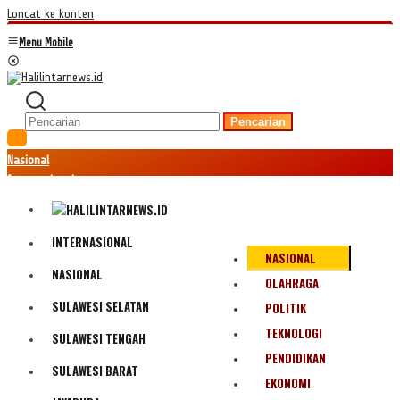
Loncat ke konten
Menu Mobile
Pencarian
Nasional
Internasional
Hukum
Kriminal
Peristiwa
INTERNASIONAL
NASIONAL
Ekonomi
NASIONAL
Politik
OLAHRAGA
Fenomena
SULAWESI SELATAN
POLITIK
Teknologi
TEKNOLOGI
SULAWESI TENGAH
Olahraga
PENDIDIKAN
Pendidikan
SULAWESI BARAT
Bencana Alam
EKONOMI