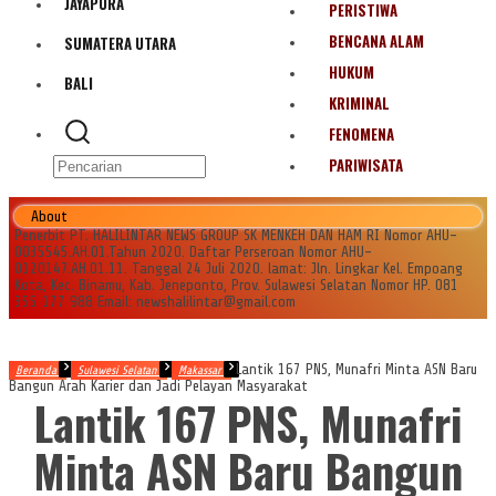
JAYAPURA
PERISTIWA
BENCANA ALAM
SUMATERA UTARA
HUKUM
BALI
KRIMINAL
FENOMENA
PARIWISATA
About
Penerbit PT. HALILINTAR NEWS GROUP SK MENKEH DAN HAM RI Nomor AHU-
0035545.AH.01.Tahun 2020. Daftar Perseroan Nomor AHU-
0120147.AH.01.11. Tanggal 24 Juli 2020. lamat: Jln. Lingkar Kel. Empoang
Kota, Kec. Binamu, Kab. Jeneponto, Prov. Sulawesi Selatan Nomor HP. 081
355 177 988 Email: newshalilintar@gmail.com
Lantik 167 PNS, Munafri Minta ASN Baru
Beranda
Sulawesi Selatan
Makassar
Bangun Arah Karier dan Jadi Pelayan Masyarakat
Lantik 167 PNS, Munafri
Minta ASN Baru Bangun