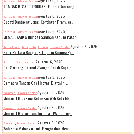
,
Agustus 6, 2026
Bantaeng
Sulawesi Selatan
ROMBAK BESAR BIROKRASI! Bupati Bantaeng …
,
Agustus 6, 2026
Bantaeng
Sulawesi Selatan
Bupati Bantaeng Lepas Kontingen Pramuka …
,
Agustus 6, 2026
Enrekang
Sulawesi Selatan
MEMALUKAN! Gunungan Sampah Kepung Pasar …
,
,
,
Agustus 6, 2026
Berita Utama
Jeneponto
Korupsi
Sulawesi Selatan
Gelar Perkara Rampung! Dugaan Korupsi Rp…
,
Agustus 6, 2026
Nasional
Sumatera Utara
Deli Serdang Darurat? Warga Desak Kapolr…
,
Agustus 5, 2026
Bantaeng
Sulawesi Selatan
Bantaeng Tancap Gas ! Inovasi Digital hi…
,
Agustus 5, 2026
Makassar
Sulawesi Selatan
Menteri LH Dukung Kebijakan Wali Kota Ma…
,
Agustus 5, 2026
Makassar
Sulawesi Selatan
Menteri LH Nilai Transformasi TPA Tamang…
,
Agustus 5, 2026
Makassar
Sulawesi Selatan
Wali Kota Makassar Ikuti Pengarahan Ment…