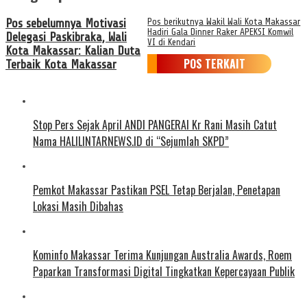
Pos sebelumnya
Motivasi
Pos berikutnya
Wakil Wali Kota Makassar
Hadiri Gala Dinner Raker APEKSI Komwil
Delegasi Paskibraka, Wali
VI di Kendari
Kota Makassar: Kalian Duta
POS TERKAIT
Terbaik Kota Makassar
Stop Pers Sejak April ANDI PANGERAI Kr Rani Masih Catut
Nama HALILINTARNEWS.ID di “Sejumlah SKPD”
Pemkot Makassar Pastikan PSEL Tetap Berjalan, Penetapan
Lokasi Masih Dibahas
Kominfo Makassar Terima Kunjungan Australia Awards, Roem
Paparkan Transformasi Digital Tingkatkan Kepercayaan Publik