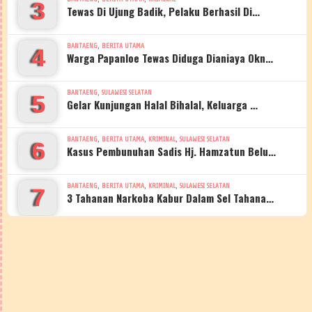
3
Tewas Di Ujung Badik, Pelaku Berhasil Di…
,
BANTAENG
BERITA UTAMA
4
Warga Papanloe Tewas Diduga Dianiaya Okn…
,
BANTAENG
SULAWESI SELATAN
5
Gelar Kunjungan Halal Bihalal, Keluarga …
,
,
,
BANTAENG
BERITA UTAMA
KRIMINAL
SULAWESI SELATAN
6
Kasus Pembunuhan Sadis Hj. Hamzatun Belu…
,
,
,
BANTAENG
BERITA UTAMA
KRIMINAL
SULAWESI SELATAN
7
3 Tahanan Narkoba Kabur Dalam Sel Tahana…