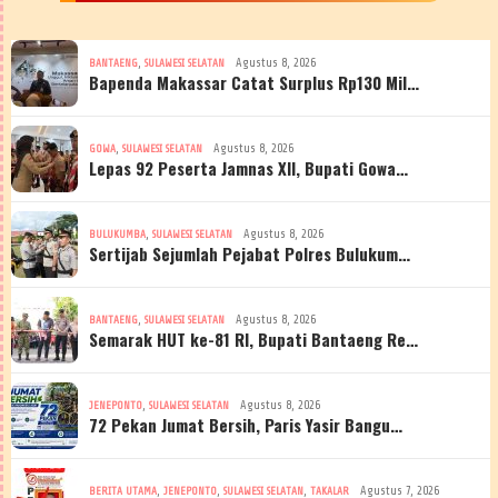
,
Agustus 8, 2026
BANTAENG
SULAWESI SELATAN
Bapenda Makassar Catat Surplus Rp130 Mil…
,
Agustus 8, 2026
GOWA
SULAWESI SELATAN
Lepas 92 Peserta Jamnas XII, Bupati Gowa…
,
Agustus 8, 2026
BULUKUMBA
SULAWESI SELATAN
Sertijab Sejumlah Pejabat Polres Bulukum…
,
Agustus 8, 2026
BANTAENG
SULAWESI SELATAN
Semarak HUT ke-81 RI, Bupati Bantaeng Re…
,
Agustus 8, 2026
JENEPONTO
SULAWESI SELATAN
72 Pekan Jumat Bersih, Paris Yasir Bangu…
,
,
,
Agustus 7, 2026
BERITA UTAMA
JENEPONTO
SULAWESI SELATAN
TAKALAR