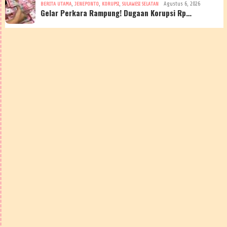
,
,
,
Agustus 6, 2026
BERITA UTAMA
JENEPONTO
KORUPSI
SULAWESI SELATAN
Gelar Perkara Rampung! Dugaan Korupsi Rp…