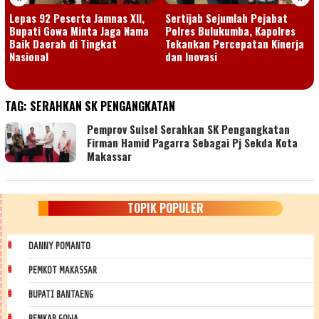
Lepas 92 Peserta Jamnas XII,
Sertijab Sejumlah Pejabat
Bupati Gowa Minta Jaga Nama
Polres Bulukumba, Kapolres
Baik Daerah di Tingkat
Tekankan Percepatan Kinerja
Nasional
dan Inovasi
TAG:
SERAHKAN SK PENGANGKATAN
Pemprov Sulsel Serahkan SK Pengangkatan
Firman Hamid Pagarra Sebagai Pj Sekda Kota
Makassar
TOPIK POPULER
DANNY POMANTO
PEMKOT MAKASSAR
BUPATI BANTAENG
PEMKAB GOWA