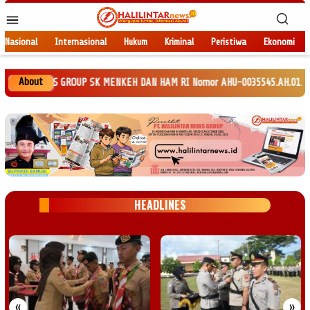
Loncat
Menu
ke
Mobile
konten
Nasional
Internasional
Hukum
Kriminal
Peristiwa
Ekonomi
About
TAR NEWS GROUP SK MENKEH DAN HAM RI Nomor AHU-0035545.AH.01.Tahun 2020. 
HEADLINES
«
»