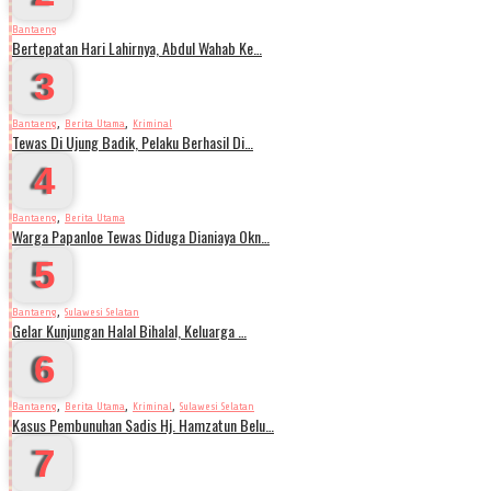
Bantaeng
Bertepatan Hari Lahirnya, Abdul Wahab Ke…
3
,
,
Bantaeng
Berita Utama
Kriminal
Tewas Di Ujung Badik, Pelaku Berhasil Di…
4
,
Bantaeng
Berita Utama
Warga Papanloe Tewas Diduga Dianiaya Okn…
5
,
Bantaeng
Sulawesi Selatan
Gelar Kunjungan Halal Bihalal, Keluarga …
6
,
,
,
Bantaeng
Berita Utama
Kriminal
Sulawesi Selatan
Kasus Pembunuhan Sadis Hj. Hamzatun Belu…
7