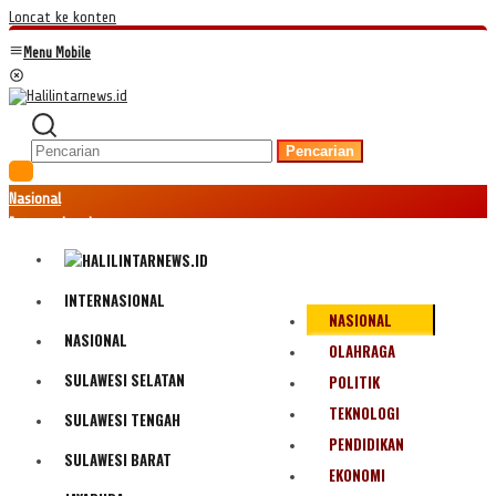
Loncat ke konten
Menu Mobile
Pencarian
Nasional
Internasional
Hukum
Kriminal
Peristiwa
INTERNASIONAL
NASIONAL
Ekonomi
NASIONAL
Politik
OLAHRAGA
Fenomena
SULAWESI SELATAN
POLITIK
Teknologi
TEKNOLOGI
SULAWESI TENGAH
Olahraga
PENDIDIKAN
Pendidikan
SULAWESI BARAT
Bencana Alam
EKONOMI