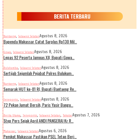
BERITA TERBARU
,
Agustus 8, 2026
Bantaeng
Sulawesi Selatan
Bapenda Makassar Catat Surplus Rp130 Mil…
,
Agustus 8, 2026
Gowa
Sulawesi Selatan
Lepas 92 Peserta Jamnas XII, Bupati Gowa…
,
Agustus 8, 2026
Bulukumba
Sulawesi Selatan
Sertijab Sejumlah Pejabat Polres Bulukum…
,
Agustus 8, 2026
Bantaeng
Sulawesi Selatan
Semarak HUT ke-81 RI, Bupati Bantaeng Re…
,
Agustus 8, 2026
Jeneponto
Sulawesi Selatan
72 Pekan Jumat Bersih, Paris Yasir Bangu…
,
,
,
Agustus 7, 2026
Berita Utama
Jeneponto
Sulawesi Selatan
Takalar
Stop Pers Sejak April ANDI PANGERAI Kr R…
,
Agustus 6, 2026
Makassar
Sulawesi Selatan
Pemkot Makassar Pastikan PSEL Tetap Berj…