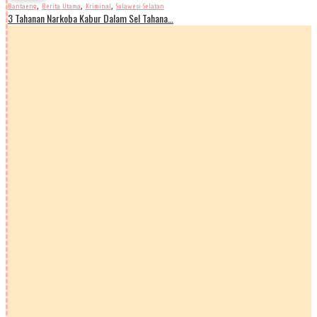
,
,
,
Bantaeng
Berita Utama
Kriminal
Sulawesi Selatan
3 Tahanan Narkoba Kabur Dalam Sel Tahana…