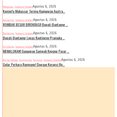
,
Agustus 6, 2026
Makassar
Sulawesi Selatan
Kominfo Makassar Terima Kunjungan Austra…
,
Agustus 6, 2026
Bantaeng
Sulawesi Selatan
ROMBAK BESAR BIROKRASI! Bupati Bantaeng …
,
Agustus 6, 2026
Bantaeng
Sulawesi Selatan
Bupati Bantaeng Lepas Kontingen Pramuka …
,
Agustus 6, 2026
Enrekang
Sulawesi Selatan
MEMALUKAN! Gunungan Sampah Kepung Pasar …
,
,
,
Agustus 6, 2026
Berita Utama
Jeneponto
Korupsi
Sulawesi Selatan
Gelar Perkara Rampung! Dugaan Korupsi Rp…