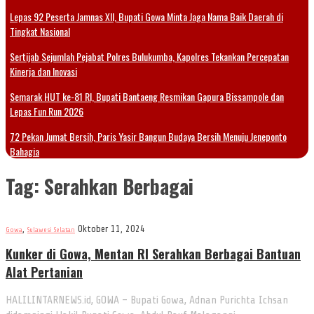
Lepas 92 Peserta Jamnas XII, Bupati Gowa Minta Jaga Nama Baik Daerah di
Tingkat Nasional
Sertijab Sejumlah Pejabat Polres Bulukumba, Kapolres Tekankan Percepatan
Kinerja dan Inovasi
Semarak HUT ke-81 RI, Bupati Bantaeng Resmikan Gapura Bissampole dan
Lepas Fun Run 2026
72 Pekan Jumat Bersih, Paris Yasir Bangun Budaya Bersih Menuju Jeneponto
Bahagia
Tag:
Serahkan Berbagai
,
Oktober 11, 2024
Gowa
Sulawesi Selatan
Kunker di Gowa, Mentan RI Serahkan Berbagai Bantuan
Alat Pertanian
HALILINTARNEWS.id, GOWA – Bupati Gowa, Adnan Purichta Ichsan