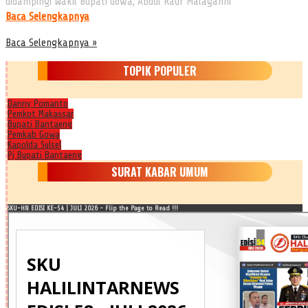
didampingi Wakil Bupati Gowa, Abdul Rauf Malaganni
Baca Selengkapnya
Baca Selengkapnya »
TOPIK POPULER
Danny Pomanto
Pemkot Makassar
Bupati Bantaeng
Pemkab Gowa
Kapolda Sulsel
Pj Bupati Bantaeng
SURAT KABAR UMUM
SKU-HN EDISI KE-54 | JULI 2026 - Flip the Page to Read !!!