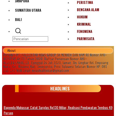
JAYAPURA
PERISTIWA
BENCANA ALAM
SUMATERA UTARA
HUKUM
BALI
KRIMINAL
FENOMENA
PARIWISATA
About
Penerbit PT. HALILINTAR NEWS GROUP SK MENKEH DAN HAM RI Nomor AHU-
0035545.AH.01.Tahun 2020. Daftar Perseroan Nomor AHU-
0120147.AH.01.11. Tanggal 24 Juli 2020. lamat: Jln. Lingkar Kel. Empoang
Kota, Kec. Binamu, Kab. Jeneponto, Prov. Sulawesi Selatan Nomor HP. 081
355 177 988 Email: newshalilintar@gmail.com
HEADLINES
Bapenda Makassar Catat Surplus Rp130 Miliar, Realisasi Pendapatan Tembus 49
Persen