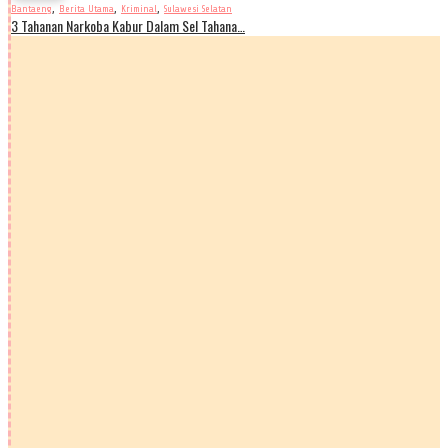
,
,
,
Bantaeng
Berita Utama
Kriminal
Sulawesi Selatan
3 Tahanan Narkoba Kabur Dalam Sel Tahana…