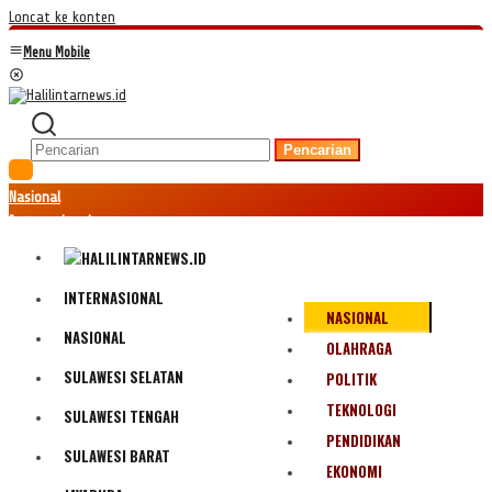
Loncat ke konten
Menu Mobile
Pencarian
Nasional
Internasional
Hukum
Kriminal
Peristiwa
INTERNASIONAL
NASIONAL
Ekonomi
NASIONAL
Politik
OLAHRAGA
Fenomena
SULAWESI SELATAN
POLITIK
Teknologi
TEKNOLOGI
SULAWESI TENGAH
Olahraga
PENDIDIKAN
Pendidikan
SULAWESI BARAT
Bencana Alam
EKONOMI