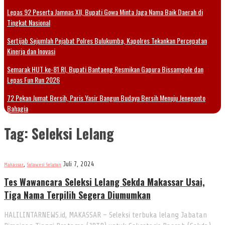
Lepas 92 Peserta Jamnas XII, Bupati Gowa Minta Jaga Nama Baik Daerah di
Tingkat Nasional
Sertijab Sejumlah Pejabat Polres Bulukumba, Kapolres Tekankan Percepatan
Kinerja dan Inovasi
Semarak HUT ke-81 RI, Bupati Bantaeng Resmikan Gapura Bissampole dan
Lepas Fun Run 2026
72 Pekan Jumat Bersih, Paris Yasir Bangun Budaya Bersih Menuju Jeneponto
Bahagia
Tag:
Seleksi Lelang
,
Juli 7, 2024
Makassar
Sulawesi Selatan
Tes Wawancara Seleksi Lelang Sekda Makassar Usai,
Tiga Nama Terpilih Segera Diumumkan
HALILINTARNEWS.id, MAKASSAR – Seleksi terbuka lelang Jabatan