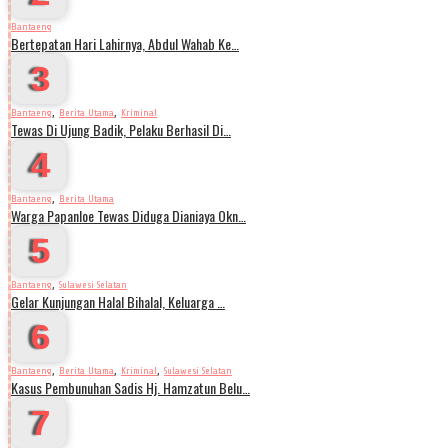
Bantaeng
Bertepatan Hari Lahirnya, Abdul Wahab Ke…
3
,
,
Bantaeng
Berita Utama
Kriminal
Tewas Di Ujung Badik, Pelaku Berhasil Di…
4
,
Bantaeng
Berita Utama
Warga Papanloe Tewas Diduga Dianiaya Okn…
5
,
Bantaeng
Sulawesi Selatan
Gelar Kunjungan Halal Bihalal, Keluarga …
6
,
,
,
Bantaeng
Berita Utama
Kriminal
Sulawesi Selatan
Kasus Pembunuhan Sadis Hj. Hamzatun Belu…
7