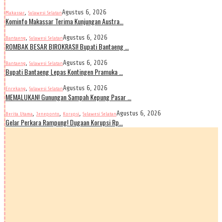
,
Agustus 6, 2026
Makassar
Sulawesi Selatan
Kominfo Makassar Terima Kunjungan Austra…
,
Agustus 6, 2026
Bantaeng
Sulawesi Selatan
ROMBAK BESAR BIROKRASI! Bupati Bantaeng …
,
Agustus 6, 2026
Bantaeng
Sulawesi Selatan
Bupati Bantaeng Lepas Kontingen Pramuka …
,
Agustus 6, 2026
Enrekang
Sulawesi Selatan
MEMALUKAN! Gunungan Sampah Kepung Pasar …
,
,
,
Agustus 6, 2026
Berita Utama
Jeneponto
Korupsi
Sulawesi Selatan
Gelar Perkara Rampung! Dugaan Korupsi Rp…