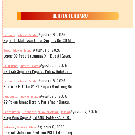
BERITA TERBARU
,
Agustus 8, 2026
Bantaeng
Sulawesi Selatan
Bapenda Makassar Catat Surplus Rp130 Mil…
,
Agustus 8, 2026
Gowa
Sulawesi Selatan
Lepas 92 Peserta Jamnas XII, Bupati Gowa…
,
Agustus 8, 2026
Bulukumba
Sulawesi Selatan
Sertijab Sejumlah Pejabat Polres Bulukum…
,
Agustus 8, 2026
Bantaeng
Sulawesi Selatan
Semarak HUT ke-81 RI, Bupati Bantaeng Re…
,
Agustus 8, 2026
Jeneponto
Sulawesi Selatan
72 Pekan Jumat Bersih, Paris Yasir Bangu…
,
,
,
Agustus 7, 2026
Berita Utama
Jeneponto
Sulawesi Selatan
Takalar
Stop Pers Sejak April ANDI PANGERAI Kr R…
,
Agustus 6, 2026
Makassar
Sulawesi Selatan
Pemkot Makassar Pastikan PSEL Tetap Berj…