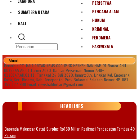
JAYAPURA
PERISTIWA
BENCANA ALAM
SUMATERA UTARA
HUKUM
BALI
KRIMINAL
FENOMENA
PARIWISATA
About
Penerbit PT. HALILINTAR NEWS GROUP SK MENKEH DAN HAM RI Nomor AHU-
0035545.AH.01.Tahun 2020. Daftar Perseroan Nomor AHU-
0120147.AH.01.11. Tanggal 24 Juli 2020. lamat: Jln. Lingkar Kel. Empoang
Kota, Kec. Binamu, Kab. Jeneponto, Prov. Sulawesi Selatan Nomor HP. 081
355 177 988 Email: newshalilintar@gmail.com
HEADLINES
Bapenda Makassar Catat Surplus Rp130 Miliar, Realisasi Pendapatan Tembus 49
Persen