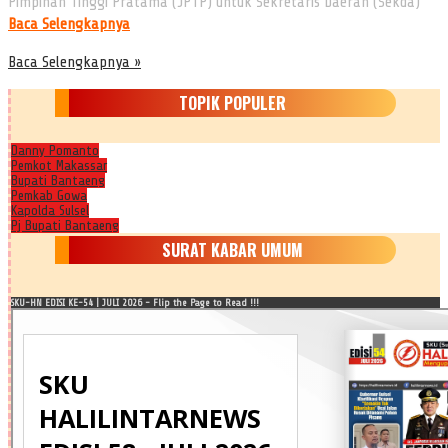
Pimpinan Tinggi Pratama (JPTP) untuk Sekretaris Daerah (Sekda)
Baca Selengkapnya
Baca Selengkapnya »
TOPIK POPULER
Danny Pomanto
Pemkot Makassar
Bupati Bantaeng
Pemkab Gowa
Kapolda Sulsel
Pj Bupati Bantaeng
SURAT KABAR UMUM
SKU-HN EDISI KE-54 | JULI 2026 - Flip the Page to Read !!!